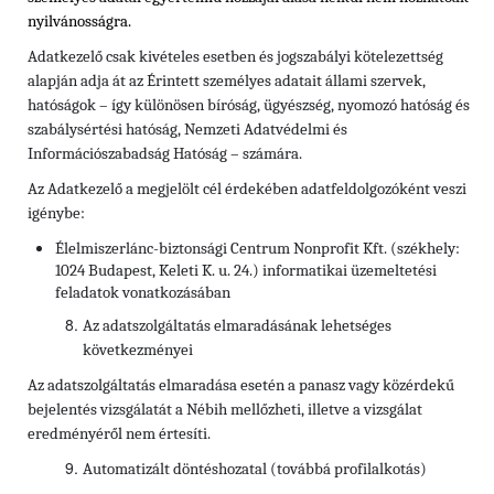
nyilvánosságra.
Adatkezelő csak kivételes esetben és jogszabályi kötelezettség
alapján adja át az Érintett személyes adatait állami szervek,
hatóságok – így különösen bíróság, ügyészség, nyomozó hatóság és
szabálysértési hatóság, Nemzeti Adatvédelmi és
Információszabadság Hatóság – számára.
Az Adatkezelő a megjelölt cél érdekében adatfeldolgozóként veszi
igénybe:
Élelmiszerlánc-biztonsági Centrum Nonprofit Kft. (székhely:
1024 Budapest, Keleti K. u. 24.) informatikai üzemeltetési
feladatok vonatkozásában
Az adatszolgáltatás elmaradásának lehetséges
következményei
Az adatszolgáltatás elmaradása esetén a panasz vagy közérdekű
bejelentés vizsgálatát a Nébih mellőzheti, illetve a vizsgálat
eredményéről nem értesíti.
Automatizált döntéshozatal (továbbá profilalkotás)