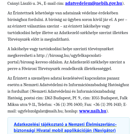
Csányi László u. 34., E-mail cím:
adatvedelem@nebih.gov.hu
).
Az Érintettnek lehetősége van adatainak védelme érdekében
bírósághoz fordulni. A bíróság az ügyben soron kívül jár el. A per –
az érintett választása szerint – az érintett lakóhelye vagy
tartózkodási helye illetve az Adatkezelő székhelye szerint illetékes
Törvényszék előtt is megindítható.
A lakóhelye vagy tartózkodási helye szerinti törvényszéket
megkeresheti a http://birosag.hu/ugyfelkapcsolati-
portal/birosag-kereso oldalon. Az Adatkezelő székhelye szerint a
perre a Fővárosi Törvényszék rendelkezik illetékességgel.
Az Érintett a személyes adatai kezelésével kapcsolatos panasz
esetén a Nemzeti Adatvédelmi és Információszabadság Hatósághoz
is fordulhat (Nemzeti Adatvédelmi és Információszabadság
Hatóság, postai cím: 1363 Budapest, Pf. 9., cím: 1055 Budapest, Falk
Miksa utca 9-11., Telefon: +36 (1) 391-1400; Fax: +36 (1) 391-1410; E-
mail: ugyfelszolgalat@naih.hu; honlap:
www.naih.hu
).
Adatkezelési tájékoztató a Nemzeti Élelmiszerlánc-
biztonsági Hivatal mobil applikációján (Navigátor)