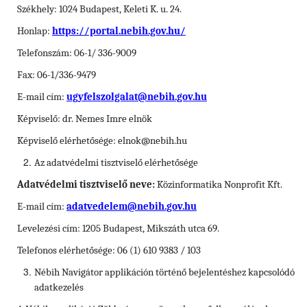
Székhely: 1024 Budapest, Keleti K. u. 24.
Honlap:
https://portal.nebih.gov.hu/
Telefonszám: 06-1/ 336-9009
Fax: 06-1/336-9479
E-mail cím:
ugyfelszolgalat@nebih.gov.hu
Képviselő: dr. Nemes Imre elnök
Képviselő elérhetősége: elnok@nebih.hu
Az adatvédelmi tisztviselő elérhetősége
Adatvédelmi tisztviselő neve:
Közinformatika Nonprofit Kft.
E-mail cím:
adatvedelem@nebih.gov.hu
Levelezési cím: 1205 Budapest, Mikszáth utca 69.
Telefonos elérhetősége: 06 (1) 610 9383 / 103
Nébih Navigátor
applikáción történő bejelentéshez kapcsolódó
adatkezelés