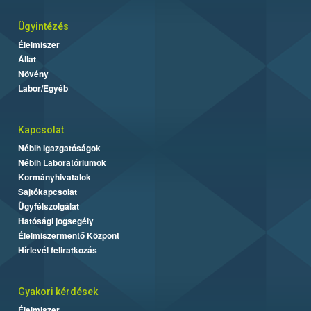
Ügyintézés
Élelmiszer
Állat
Növény
Labor/Egyéb
Kapcsolat
Nébih Igazgatóságok
Nébih Laboratóriumok
Kormányhivatalok
Sajtókapcsolat
Ügyfélszolgálat
Hatósági jogsegély
Élelmiszermentő Központ
Hírlevél feliratkozás
Gyakori kérdések
Élelmiszer