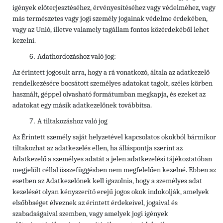
igények előterjesztéséhez, érvényesítéséhez vagy védelméhez, vagy
más természetes vagy jogi személy jogainak védelme érdekében,
vagy az Unió, illetve valamely tagállam fontos közérdekéből lehet
kezelni.
Adathordozáshoz való jog:
Az érintett jogosult arra, hogy a rá vonatkozó, általa az adatkezelő
rendelkezésére bocsátott személyes adatokat tagolt, széles körben
használt, géppel olvasható formátumban megkapja, és ezeket az
adatokat egy másik adatkezelőnek továbbítsa.
A tiltakozáshoz való jog
Az Érintett személy saját helyzetével kapcsolatos okokból bármikor
tiltakozhat az adatkezelés ellen, ha álláspontja szerint az
Adatkezelő a személyes adatát a jelen adatkezelési tájékoztatóban
megjelölt céllal összefüggésben nem megfelelően kezelné. Ebben az
esetben az Adatkezelőnek kell igazolnia, hogy a személyes adat
kezelését olyan kényszerítő erejű jogos okok indokolják, amelyek
elsőbbséget élveznek az érintett érdekeivel, jogaival és
szabadságaival szemben, vagy amelyek jogi igények