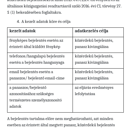
általános közigazgatási rendtartásról szóló 2016. évi CL törvény 27.
§ (1) bekezdésében foglaltakra.
A kezelt adatok köre és célja
kezelt adatok
adatkezelés célja
fényképes bejelentés esetén az
közérdekű bejelentés,
érintett által küldött fénykép
panasz kivizsgálása
telefonos/hangalapú bejelentés
közérdekű bejelentés,
esetén a bejelentés hanganyaga
panasz kivizsgálása
email bejelentés esetén a
közérdekű bejelentés,
panaszos/ bejelentő email-címe
panasz kivizsgálása
a panaszos/bejelentő
az eljárás eredményes
azonosításához szükséges
lefolytatása
természetes személyazonosító
adatok
A bejelentés tartalma előre nem meghatározható, azt minden
esetben az érintett által megtett panasz, közérdekű bejelentés