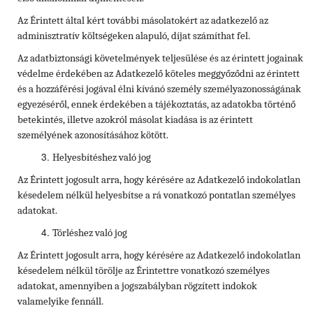
Az Érintett által kért további másolatokért az adatkezelő az
adminisztratív költségeken alapuló, díjat számíthat fel.
Az adatbiztonsági követelmények teljesülése és az érintett jogainak
védelme érdekében az Adatkezelő köteles meggyőződni az érintett
és a hozzáférési jogával élni kívánó személy személyazonosságának
egyezéséről, ennek érdekében a tájékoztatás, az adatokba történő
betekintés, illetve azokról másolat kiadása is az érintett
személyének azonosításához kötött.
Helyesbítéshez való jog
Az Érintett jogosult arra, hogy kérésére az Adatkezelő indokolatlan
késedelem nélkül helyesbítse a rá vonatkozó pontatlan személyes
adatokat.
Törléshez való jog
Az Érintett
jogosult arra, hogy kérésére az Adatkezelő indokolatlan
késedelem nélkül törölje az Érintettre vonatkozó személyes
adatokat, amennyiben a jogszabályban rögzített indokok
valamelyike fennáll.