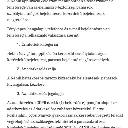
A Nébih applikáció Zöldszám menüpontban a felhasználónak
lehetősége van az élelmiszer-biztonsági panaszok,
szabálytalanságok bejelentésre, közérdekű bejelentések
megtételére.
Fényképes, hangalapú, telefonos és e-mail bejelentésre van
lehetőség a felhasználó választása szerint.
Érintettek kategóriái
Nébih Navigátor applikáción keresztül szabálytalanságot,
közérdekű bejelentést, panaszt bejelentő magánszemélyek.
Az adatkezelés célja
A Nébih hatáskörébe tartozó közérdekű bejelentések, panaszok
kivizsgálása, kezelése.
Az adatkezelés jogalapja
Az adatkezelés a GDPR 6. cikk (1) bekezdés e) pontján alapul, az
adatkezelés az Adatkezelőre ruházott közérdekű, illetve
közhatalmi jogosítványok gyakorlásának keretében végzett feladat
végrehajtásához szükséges tekintettel a panaszokról és a
közérdekű bejelentésekről szóló 2013. évi CLXV. törvényben és az