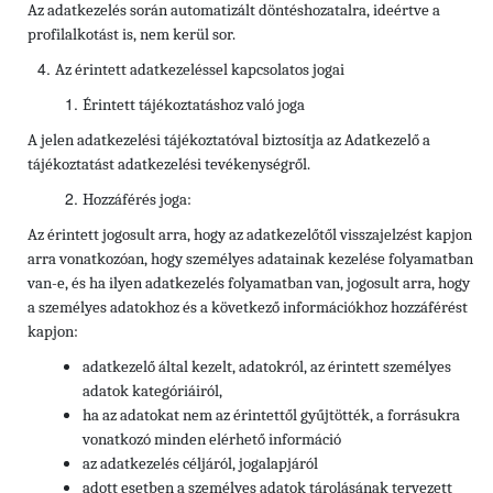
Az adatkezelés során automatizált döntéshozatalra, ideértve a
profilalkotást is, nem kerül sor.
Az érintett adatkezeléssel kapcsolatos jogai
Érintett tájékoztatáshoz való joga
A jelen adatkezelési tájékoztatóval biztosítja az Adatkezelő a
tájékoztatást adatkezelési tevékenységről.
Hozzáférés joga:
Az érintett jogosult arra, hogy az adatkezelőtől visszajelzést kapjon
arra vonatkozóan, hogy személyes adatainak kezelése folyamatban
van-e, és ha ilyen adatkezelés folyamatban van, jogosult arra, hogy
a személyes adatokhoz és a következő információkhoz hozzáférést
kapjon:
adatkezelő által kezelt, adatokról, az érintett személyes
adatok kategóriáiról,
ha az adatokat nem az érintettől gyűjtötték, a forrásukra
vonatkozó minden elérhető információ
az adatkezelés céljáról, jogalapjáról
adott esetben a személyes adatok tárolásának tervezett