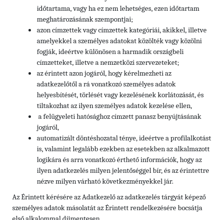
időtartama, vagy ha ez nem lehetséges, ezen időtartam
meghatározásának szempontjai;
azon címzettek vagy címzettek kategóriái, akikkel, illetve
amelyekkel a személyes adatokat közölték vagy közölni
fogják, ideértve különösen a harmadik országbeli
címzetteket, illetve a nemzetközi szervezeteket;
az érintett azon jogáról, hogy kérelmezheti az
adatkezelőtől a rá vonatkozó személyes adatok
helyesbítését, törlését vagy kezelésének korlátozását, és
tiltakozhat az ilyen személyes adatok kezelése ellen,
a felügyeleti hatósághoz címzett panasz benyújtásának
jogáról,
automatizált döntéshozatal ténye, ideértve a profilalkotást
is, valamint legalább ezekben az esetekben az alkalmazott
logikára és arra vonatkozó érthető információk, hogy az
ilyen adatkezelés milyen jelentőséggel bír, és az érintettre
nézve milyen várható következményekkel jár.
Az Érintett kérésére az Adatkezelő az adatkezelés tárgyát képező
személyes adatok másolatát az Érintett rendelkezésére bocsátja
első alkalommal díjmentesen.