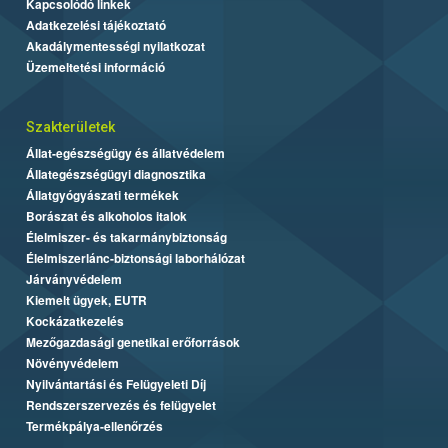
Kapcsolódó linkek
Adatkezelési tájékoztató
Akadálymentességi nyilatkozat
Üzemeltetési információ
Szakterületek
Állat-egészségügy és állatvédelem
Állategészségügyi diagnosztika
Állatgyógyászati termékek
Borászat és alkoholos italok
Élelmiszer- és takarmánybiztonság
Élelmiszerlánc-biztonsági laborhálózat
Járványvédelem
Kiemelt ügyek, EUTR
Kockázatkezelés
Mezőgazdasági genetikai erőforrások
Növényvédelem
Nyilvántartási és Felügyeleti Díj
Rendszerszervezés és felügyelet
Termékpálya-ellenőrzés