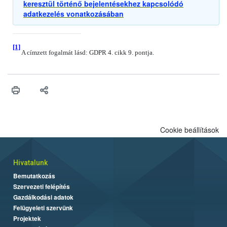
keresztül történő bejelentésekhez kapcsolódó
adatkezelés vonatkozásában
[1]
A címzett fogalmát lásd: GDPR 4. cikk 9. pontja.
Cookie beállítások
Hivatalunk
Bemutatkozás
Szervezeti felépítés
Gazdálkodási adatok
Felügyeleti szervünk
Projektek