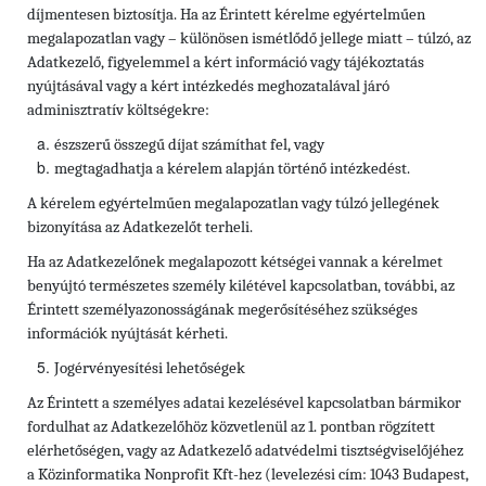
díjmentesen biztosítja. Ha az Érintett kérelme egyértelműen
megalapozatlan vagy – különösen ismétlődő jellege miatt – túlzó, az
Adatkezelő, figyelemmel a kért információ vagy tájékoztatás
nyújtásával vagy a kért intézkedés meghozatalával járó
adminisztratív költségekre:
észszerű összegű díjat számíthat fel, vagy
megtagadhatja a kérelem alapján történő intézkedést.
A kérelem egyértelműen megalapozatlan vagy túlzó jellegének
bizonyítása az Adatkezelőt terheli.
Ha az Adatkezelőnek megalapozott kétségei vannak a kérelmet
benyújtó természetes személy kilétével kapcsolatban, további, az
Érintett személyazonosságának megerősítéséhez szükséges
információk nyújtását kérheti.
Jogérvényesítési lehetőségek
Az Érintett a személyes adatai kezelésével kapcsolatban bármikor
fordulhat az Adatkezelőhöz közvetlenül az 1. pontban rögzített
elérhetőségen, vagy az Adatkezelő adatvédelmi tisztségviselőjéhez
a Közinformatika Nonprofit Kft-hez (levelezési cím: 1043 Budapest,