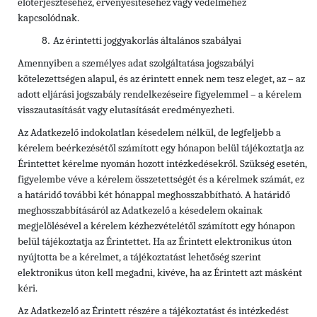
előterjesztéséhez, érvényesítéséhez vagy védelméhez
kapcsolódnak.
Az érintetti joggyakorlás általános szabályai
Amennyiben a személyes adat szolgáltatása jogszabályi
kötelezettségen alapul, és az érintett ennek nem tesz eleget, az – az
adott eljárási jogszabály rendelkezéseire figyelemmel – a kérelem
visszautasítását vagy elutasítását eredményezheti.
Az Adatkezelő indokolatlan késedelem nélkül, de legfeljebb a
kérelem beérkezésétől számított egy hónapon belül tájékoztatja az
Érintettet kérelme nyomán hozott intézkedésekről. Szükség esetén,
figyelembe véve a kérelem összetettségét és a kérelmek számát, ez
a határidő további két hónappal meghosszabbítható. A határidő
meghosszabbításáról az Adatkezelő a késedelem okainak
megjelölésével a kérelem kézhezvételétől számított egy hónapon
belül tájékoztatja az Érintettet. Ha az Érintett elektronikus úton
nyújtotta be a kérelmet, a tájékoztatást lehetőség szerint
elektronikus úton kell megadni, kivéve, ha az Érintett azt másként
kéri.
Az Adatkezelő az Érintett részére a tájékoztatást és intézkedést