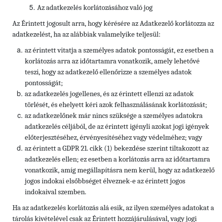
Az adatkezelés korlátozásához való jog
Az Érintett jogosult arra, hogy kérésére az Adatkezelő korlátozza az
adatkezelést, ha az alábbiak valamelyike teljesül:
az érintett vitatja a személyes adatok pontosságát, ez esetben a
korlátozás arra az időtartamra vonatkozik, amely lehetővé
teszi, hogy az adatkezelő ellenőrizze a személyes adatok
pontosságát;
az adatkezelés jogellenes, és az érintett ellenzi az adatok
törlését, és ehelyett kéri azok felhasználásának korlátozását;
az adatkezelőnek már nincs szüksége a személyes adatokra
adatkezelés céljából, de az érintett igényli azokat jogi igények
előterjesztéséhez, érvényesítéséhez vagy védelméhez; vagy
az érintett a GDPR 21. cikk (1) bekezdése szerint tiltakozott az
adatkezelés ellen; ez esetben a korlátozás arra az időtartamra
vonatkozik, amíg megállapításra nem kerül, hogy az adatkezelő
jogos indokai elsőbbséget élveznek-e az érintett jogos
indokaival szemben.
Ha az adatkezelés korlátozás alá esik, az ilyen személyes adatokat a
tárolás kivételével csak az Érintett hozzájárulásával, vagy jogi