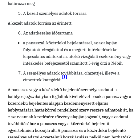
határozza meg
A kezelt személyes adatok forrása
A kezelt adatok forrása az érintett.
Az adatkezelés időtartama
a panasszal, közérdekű bejelentéssel, az az alapján
folytatott
vizsgálattal és a megtett intézkedésekkel
kapcsolatos adatokat az utolsó vizsgálati cselekmény vagy
intézkedés befejezésétől számított 5 évig őrzi a Nébih
A személyes adatok továbbítása, címzettjei, illetve a
[1]
címzettek kategóriái
A panaszos vagy a közérdekű bejelentő személyes adatai - a
hatályos jogszabályban foglaltak kivételével - csak a panasz vagy a
közérdekű bejelentés alapján kezdeményezett eljárás
lefolytatására hatáskörrel rendelkező szerv részére adhatóak át, ha
e szerv annak kezelésére törvény alapján jogosult, vagy az adatai
továbbításához a panaszos vagy a közérdekű bejelentő
egyértelműen hozzájárult. A panaszos és a közérdekű bejelentő
személyes adatai egyértelmű hozzájárulása nélkül nem hozhatóak