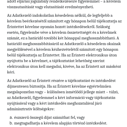
adott eljárási jogszabály rendelkezéseire figyelemmel – a kérelem
visszautasítását vagy elutasítását eredményezheti.
Az Adatkezelő indokolatlan késedelem nélkül, de legfeljebb a
kérelem beérkezésétől számított egy hónapon belül tájékoztatja az
Érintettet kérelme nyomán hozott intézkedésekről. Szükség
esetén, figyelembe véve a kérelem összetettségét és a kérelmek
számát, ez a határidő további két hónappal meghosszabbítható. A
határidő meghosszabbításáról az Adatkezelő a késedelem okainak
megjelölésével a kérelem kézhezvételétől számított egy hónapon
belül tájékoztatja az Érintettet. Ha az Érintett elektronikus úton
nyújtotta be a kérelmet, a tájékoztatást lehetőség szerint
elektronikus úton kell megadni, kivéve, ha az Érintett azt másként
kéri.
Az Adatkezelő az Érintett részére a tájékoztatást és intézkedést
díjmentesen biztosítja. Ha az Érintett kérelme egyértelműen
megalapozatlan vagy – különösen ismétlődő jellege miatt – túlzó,
az Adatkezelő, figyelemmel a kért információ vagy tájékoztatás
nyújtásával vagy a kért intézkedés meghozatalával járó
adminisztratív költségekre:
észszerű összegű díjat számíthat fel, vagy
megtagadhatja a kérelem alapján történő intézkedést.