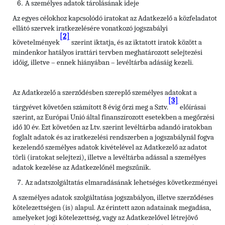
A személyes adatok tárolásának ideje
Az egyes célokhoz kapcsolódó iratokat az Adatkezelő a közfeladatot
ellátó szervek iratkezelésére vonatkozó jogszabályi
[2]
követelmények
szerint iktatja, és az iktatott iratok között a
mindenkor hatályos irattári tervben meghatározott selejtezési
időig, illetve – ennek hiányában – levéltárba adásáig kezeli.
Az Adatkezelő a szerződésben szereplő személyes adatokat a
[3]
tárgyévet követően számított 8 évig őrzi meg a Sztv.
előírásai
szerint, az Európai Unió által finanszírozott esetekben a megőrzési
idő 10 év. Ezt követően az Ltv. szerint levéltárba adandó iratokban
foglalt adatok és az iratkezelési rendszerben a jogszabálynál fogva
kezelendő személyes adatok kivételével az Adatkezelő az adatot
törli (iratokat selejtezi), illetve a levéltárba adással a személyes
adatok kezelése az Adatkezelőnél megszűnik.
Az adatszolgáltatás elmaradásának lehetséges következményei
A személyes adatok szolgáltatása jogszabályon, illetve szerződéses
kötelezettségen (is) alapul. Az érintett azon adatainak megadása,
amelyeket jogi kötelezettség, vagy az Adatkezelővel létrejövő