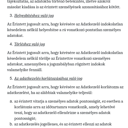
tájékoztatás, az adatokba történő betekintés, illetve azokról
másolat kiadása is az érintett személyének azonosításához kötött.
Helyesbítéshez való jog
Az Érintett jogosult arra, hogy kérésére az Adatkezelő indokolatlan
késedelem nélkül helyesbítse a rá vonatkozó pontatlan személyes
adatokat.
Törléshez való jog
Az Érintett
jogosult arra, hogy kérésére az Adatkezelő indokolatlan
késedelem nélkül törölje az Érintettre vonatkozó személyes
adatokat, amennyiben a jogszabályban rögzített indokok
valamelyike fennáll.
Az adatkezelés korlátozásához való jog
Az Érintett jogosult arra, hogy kérésére az Adatkezelő korlátozza az
adatkezelést, ha az alábbiak valamelyike teljesül:
az érintett vitatja a személyes adatok pontosságát, ez esetben a
korlátozás arra az időtartamra vonatkozik, amely lehetővé
teszi, hogy az adatkezelő ellenőrizze a személyes adatok
pontosságát;
az adatkezelés jogellenes, és az érintett ellenzi az adatok