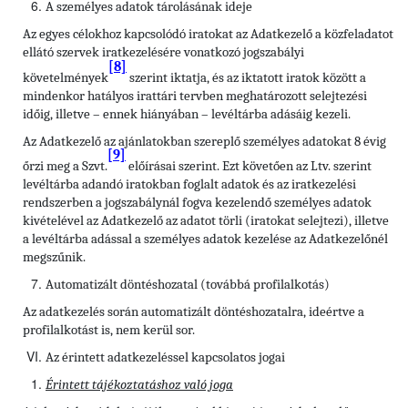
A személyes adatok tárolásának ideje
Az egyes célokhoz kapcsolódó iratokat az Adatkezelő a közfeladatot
ellátó szervek iratkezelésére vonatkozó jogszabályi
[8]
követelmények
szerint iktatja, és az iktatott iratok között a
mindenkor hatályos irattári tervben meghatározott selejtezési
időig, illetve – ennek hiányában – levéltárba adásáig kezeli.
Az Adatkezelő az ajánlatokban szereplő személyes adatokat 8 évig
[9]
őrzi meg a Szvt.
előírásai szerint. Ezt követően az Ltv. szerint
levéltárba adandó iratokban foglalt adatok és az iratkezelési
rendszerben a jogszabálynál fogva kezelendő személyes adatok
kivételével az Adatkezelő az adatot törli (iratokat selejtezi), illetve
a levéltárba adással a személyes adatok kezelése az Adatkezelőnél
megszűnik.
Automatizált döntéshozatal (továbbá profilalkotás)
Az adatkezelés során automatizált döntéshozatalra, ideértve a
profilalkotást is, nem kerül sor.
Az érintett adatkezeléssel kapcsolatos jogai
Érintett tájékoztatáshoz való joga