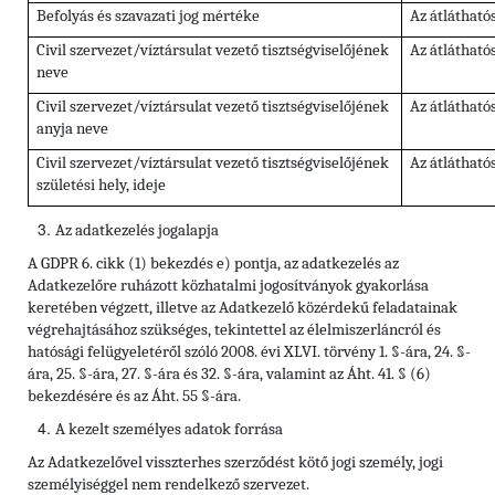
Befolyás és szavazati jog mértéke
Az átlátható
Civil szervezet/víztársulat vezető tisztségviselőjének
Az átlátható
neve
Civil szervezet/víztársulat vezető tisztségviselőjének
Az átlátható
anyja neve
Civil szervezet/víztársulat vezető tisztségviselőjének
Az átlátható
születési hely, ideje
Az adatkezelés jogalapja
A GDPR 6. cikk (1) bekezdés e) pontja, az adatkezelés az
Adatkezelőre ruházott közhatalmi jogosítványok gyakorlása
keretében végzett, illetve az Adatkezelő közérdekű feladatainak
végrehajtásához szükséges, tekintettel az élelmiszerláncról és
hatósági felügyeletéről szóló 2008. évi XLVI. törvény 1. §-ára, 24. §-
ára, 25. §-ára, 27. §-ára és 32. §-ára, valamint az Áht. 41. § (6)
bekezdésére és az Áht. 55 §-ára.
A kezelt személyes adatok forrása
Az Adatkezelővel
visszterhes szerződést kötő jogi személy, jogi
személyiséggel nem rendelkező szervezet
.