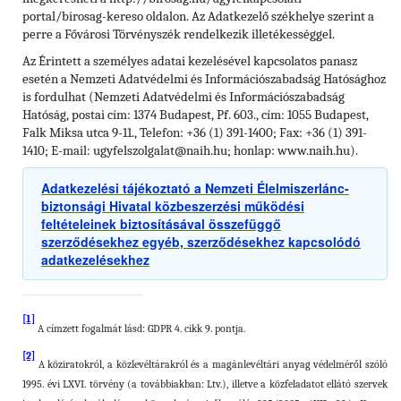
portal/birosag-kereso oldalon. Az Adatkezelő székhelye szerint a
perre a Fővárosi Törvényszék rendelkezik illetékességgel.
Az Érintett a személyes adatai kezelésével kapcsolatos panasz
esetén a Nemzeti Adatvédelmi és Információszabadság Hatósághoz
is fordulhat (Nemzeti Adatvédelmi és Információszabadság
Hatóság, postai cím: 1374 Budapest, Pf. 603., cím: 1055 Budapest,
Falk Miksa utca 9-11., Telefon: +36 (1) 391-1400; Fax: +36 (1) 391-
1410; E-mail: ugyfelszolgalat@naih.hu; honlap: www.naih.hu).
Adatkezelési tájékoztató a Nemzeti Élelmiszerlánc-
biztonsági Hivatal közbeszerzési működési
feltételeinek biztosításával összefüggő
szerződésekhez egyéb, szerződésekhez kapcsolódó
adatkezelésekhez
[1]
A címzett fogalmát lásd: GDPR 4. cikk 9. pontja.
[2]
A köziratokról, a közlevéltárakról és a magánlevéltári anyag védelméről szóló
1995. évi LXVI. törvény (a továbbiakban: Ltv.), illetve a közfeladatot ellátó szervek