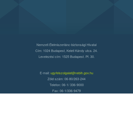
Nemzeti Élelmiszerlánc-biztonsági Hivatal
Cím: 1024 Budapest, Keleti Károly utca. 24.
Levelezési cím: 1525 Budapest. Pf. 30.
E-mail:
ugyfelszolgalat@nebih.gov.hu
Zöld szám: 06-80/263-244
Telefon: 06-1/ 336-9000
Fax: 06-1/336-9479