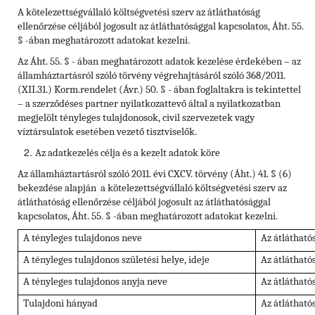
A kötelezettségvállaló költségvetési szerv az átláthatóság
ellenőrzése céljából jogosult az átláthatósággal kapcsolatos, Áht. 55.
§ -ában meghatározott adatokat kezelni.
Az Áht. 55. § - ában meghatározott adatok kezelése érdekében – az
államháztartásról szóló törvény végrehajtásáról szóló 368/2011.
(XII.31.) Korm.rendelet (Ávr.) 50. § - ában foglaltakra is tekintettel
– a szerződéses partner nyilatkozattevő által a nyilatkozatban
megjelölt tényleges tulajdonosok, civil szervezetek vagy
víztársulatok esetében vezető tisztviselők.
Az adatkezelés célja és a kezelt adatok köre
Az államháztartásról szóló 2011. évi CXCV. törvény (Áht.) 41. § (6)
bekezdése alapján a kötelezettségvállaló költségvetési szerv az
átláthatóság ellenőrzése céljából jogosult az átláthatósággal
kapcsolatos, Áht. 55. § -ában meghatározott adatokat kezelni.
A tényleges tulajdonos neve
Az átlátható
A tényleges tulajdonos születési helye, ideje
Az átlátható
A tényleges tulajdonos anyja neve
Az átlátható
Tulajdoni hányad
Az átlátható