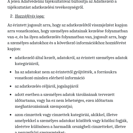
A jelen Adatvédelmi tájékoztatóval biztosítja az Adatkezelő a
tájékoztatást adatkezelési tevékenységről.
Hozzáférés joga:
Az érintett jogosult arra, hogy az adatkezelőtől visszajelzést kapjon
arra vonatkozóan, hogy személyes adatainak kezelése folyamatban
van-e, és ha ilyen adatkezelés folyamatban van, jogosult arra, hogy
a személyes adatokhoz és a következő információkhoz hozzáférést
kapjon:
adatkezelő által kezelt, adatokról, az érintett személyes adatok
kategóriáiról,
ha az adatokat nem az érintettől gyűjtötték, a forrásukra
vonatkozó minden elérhető információ
az adatkezelés céljáról, jogalapjáról
adott esetben a személyes adatok tárolásának tervezett
időtartama, vagy ha ez nem lehetséges, ezen időtartam
meghatározásának szempontjai;
azon címzettek vagy címzettek kategóriái, akikkel, illetve
amelyekkel a személyes adatokat közölték vagy közölni fogják,
ideértve különösen a harmadik országbeli címzetteket, illetve
a nemzetközi szervezeteket;