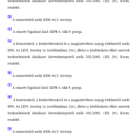
iratkezelésének általános követelményeiről szóló 335/2005. (XII. 29.) Korm.
rendelet.
[3]
A számvitelről szóló 2000. évi C. törvény
[4]
A címzett fogalmát lásd: GDPR 4. cikk 9. pontja.
[5]
A köziratokról, a közlevéltárakról és a magánlevéltári anyag védelméről szóló
1995. évi LXVI. törvény (a továbbiakban: Ltv.), illetve a közfeladatot ellátó szervek
iratkezelésének általános követelményeiről szóló 335/2005. (XII. 29.) Korm.
rendelet.
[6]
A
számvitelről szóló 2000. évi C. törvény
[7]
A címzett fogalmát lásd: GDPR 4. cikk 9. pontja.
[8]
A köziratokról, a közlevéltárakról és a magánlevéltári anyag védelméről szóló
1995. évi LXVI. törvény (a továbbiakban: Ltv.), illetve a közfeladatot ellátó szervek
iratkezelésének általános követelményeiről szóló 335/2005. (XII. 29.) Korm.
rendelet.
[9]
A számvitelről szóló 2000. évi C. törvény