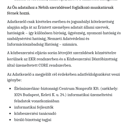
Az Ön adataihoz a Nébih szerződéssel foglalkozó munkatársak
férnek hozzá.
Adatkezelő csak kivételes esetben és jogszabályi kötelezettség
alapján adja át az Érintett személyes adatait állami szervek,
hatóságok – így különösen bíróság, ügyészség, nyomozó hatóság és
szabálysértési hatóság, Nemzeti Adatvédelmi és
Információszabadság Hatóság – számára.
A közbeszerzési eljárás során létrejött szerződések közzétételre
kerülnek az EKR rendszerben és a Közbeszerzési Döntőbizottság
által üzemeltetett CORE rendszerben.
Az Adatkezelő a megjelölt cél érdekében adatfeldolgozóként veszi
igénybe:
Élelmiszerlánc-biztonsági Centrum Nonprofit Kft. (székhely:
1024 Budapest, Keleti K. u. 24.) informatikai üzemeltetési
feladatok vonatkozásában
informatikai fejlesztők
közbeszerzési tanácsadó
bíráló bizottság tagjai