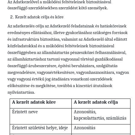
Az Adatkezelővel a
működési feltételeinek biztosításával
összefüggő szerződésekben
szerződést kötő személyek.
Kezelt adatok célja és köre
Az adatkezelés célja az Adatkezelő feladatainak és hatásköreinek
eredményes ellátásához, illetve gyakorlásához szükséges források
és infrastruktúra biztosítása, valamint az Adatkezelő által ellátott
közfeladatokkal és a működési feltételeinek biztosításával
összefüggésben az államháztartás pénzeszközei felhasználásával,
az államháztartáshoz tartozó vagyonnal történő gazdálkodással
összefüggő árubeszerzésre, építési beruházásra, szolgáltatás
megrendelésre, vagyonértékesítésre, vagyonhasznosításra, vagyon
vagy vagyoni értékű jog átadására vonatkozó szerződések
előkészítése és megkötése, továbbá a kincstári átutalások
nyilvántartása.
A kezelt adatok köre
A kezelt adatok célja
Érintett neve
Azonosítás,
kapcsolattartás, számlázás
Érintett születési helye, ideje
Azonosítás