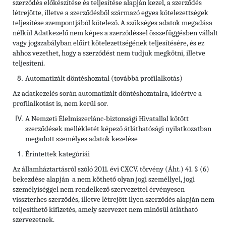
szerződés előkészítése és teljesítése alapján kezel, a szerződés
létrejötte, illetve a szerződésből származó egyes kötelezettségek
teljesítése szempontjából kötelező. A szükséges adatok megadása
nélkül Adatkezelő nem képes a szerződéssel összefüggésben vállalt
vagy jogszabályban előírt kötelezettségének teljesítésére, és ez
ahhoz vezethet, hogy a szerződést nem tudjuk megkötni, illetve
teljesíteni.
Automatizált döntéshozatal (továbbá profilalkotás)
Az adatkezelés során automatizált döntéshozatalra, ideértve a
profilalkotást is, nem kerül sor.
A Nemzeti Élelmiszerlánc-biztonsági Hivatallal kötött
szerződések mellékletét képező átláthatósági nyilatkozatban
megadott személyes adatok kezelése
Érintettek kategóriái
Az államháztartásról szóló 2011. évi CXCV. törvény (Áht.) 41. § (6)
bekezdése alapján a nem köthető olyan jogi személlyel, jogi
személyiséggel nem rendelkező szervezettel érvényesen
visszterhes szerződés, illetve létrejött ilyen szerződés alapján nem
teljesíthető kifizetés, amely szervezet nem minősül átlátható
szervezetnek.