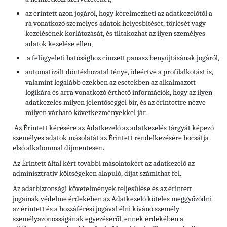
az érintett azon jogáról, hogy kérelmezheti az adatkezelőtől a
rá vonatkozó személyes adatok helyesbítését, törlését vagy
kezelésének korlátozását, és tiltakozhat az ilyen személyes
adatok kezelése ellen,
a felügyeleti hatósághoz címzett panasz benyújtásának jogáról,
automatizált döntéshozatal ténye, ideértve a profilalkotást is,
valamint legalább ezekben az esetekben az alkalmazott
logikára és arra vonatkozó érthető információk, hogy az ilyen
adatkezelés milyen jelentőséggel bír, és az érintettre nézve
milyen várható következményekkel jár.
Az Érintett kérésére az Adatkezelő az adatkezelés tárgyát képező
személyes adatok másolatát az Érintett rendelkezésére bocsátja
első alkalommal díjmentesen.
Az Érintett által kért további másolatokért az adatkezelő az
adminisztratív költségeken alapuló, díjat számíthat fel.
Az adatbiztonsági követelmények teljesülése és az érintett
jogainak védelme érdekében az Adatkezelő köteles meggyőződni
az érintett és a hozzáférési jogával élni kívánó személy
személyazonosságának egyezéséről, ennek érdekében a