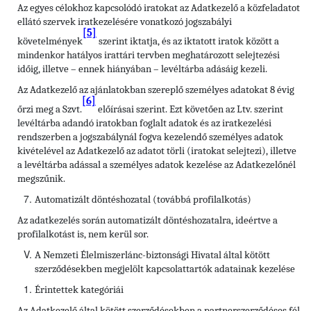
Az egyes célokhoz kapcsolódó iratokat az Adatkezelő a közfeladatot
ellátó szervek iratkezelésére vonatkozó jogszabályi
[5]
követelmények
szerint iktatja, és az iktatott iratok között a
mindenkor hatályos irattári tervben meghatározott selejtezési
időig, illetve – ennek hiányában – levéltárba adásáig kezeli.
Az Adatkezelő az ajánlatokban szereplő személyes adatokat 8 évig
[6]
őrzi meg a Szvt.
előírásai szerint. Ezt követően az Ltv. szerint
levéltárba adandó iratokban foglalt adatok és az iratkezelési
rendszerben a jogszabálynál fogva kezelendő személyes adatok
kivételével az Adatkezelő az adatot törli (iratokat selejtezi), illetve
a levéltárba adással a személyes adatok kezelése az Adatkezelőnél
megszűnik.
Automatizált döntéshozatal (továbbá profilalkotás)
Az adatkezelés során automatizált döntéshozatalra, ideértve a
profilalkotást is, nem kerül sor.
A Nemzeti Élelmiszerlánc-biztonsági Hivatal által kötött
szerződésekben megjelölt kapcsolattartók adatainak kezelése
Érintettek kategóriái
Az Adatkezelő által kötött szerződésekben a partnerszerződéses fél