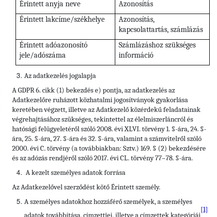
Érintett anyja neve
Azonosítás
Érintett lakcíme/székhelye
Azonosítás,
kapcsolattartás, számlázás
Érintett adóazonosító
Számlázáshoz szükséges
jele/adószáma
információ
Az adatkezelés jogalapja
A GDPR 6. cikk (1) bekezdés e) pontja, az adatkezelés az
Adatkezelőre ruházott közhatalmi jogosítványok gyakorlása
keretében végzett, illetve az Adatkezelő közérdekű feladatainak
végrehajtásához szükséges, tekintettel az élelmiszerláncról és
hatósági felügyeletéről szóló 2008. évi XLVI. törvény 1. §-ára, 24. §-
ára, 25. §-ára, 27. §-ára és 32. §-ára, valamint a számvitelről szóló
2000. évi C. törvény (a továbbiakban: Sztv.) 169. § (2) bekezdésére
és az adózás rendjéről szóló 2017. évi CL. törvény 77–78. §-ára.
A kezelt személyes adatok forrása
Az Adatkezelővel szerződést kötő Érintett személy.
A személyes adatokhoz hozzáférő személyek, a személyes
[1]
adatok továbbítása, címzettjei, illetve a címzettek kategóriái