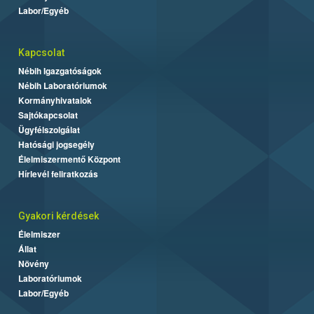
Labor/Egyéb
Kapcsolat
Nébih Igazgatóságok
Nébih Laboratóriumok
Kormányhivatalok
Sajtókapcsolat
Ügyfélszolgálat
Hatósági jogsegély
Élelmiszermentő Központ
Hírlevél feliratkozás
Gyakori kérdések
Élelmiszer
Állat
Növény
Laboratóriumok
Labor/Egyéb