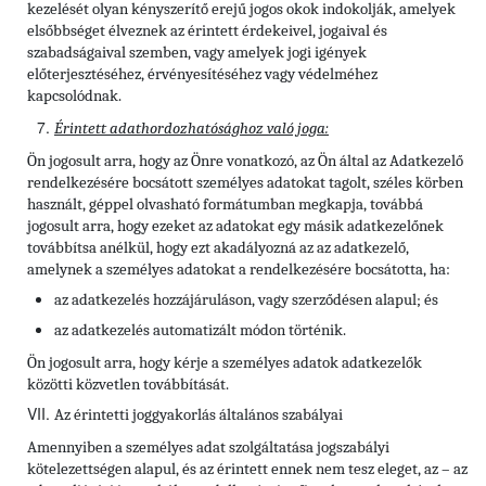
kezelését olyan kényszerítő erejű jogos okok indokolják, amelyek
elsőbbséget élveznek az érintett érdekeivel, jogaival és
szabadságaival szemben, vagy amelyek jogi igények
előterjesztéséhez, érvényesítéséhez vagy védelméhez
kapcsolódnak.
Érintett adathordozhatósághoz való joga:
Ön jogosult arra, hogy az Önre vonatkozó, az Ön által az Adatkezelő
rendelkezésére bocsátott személyes adatokat tagolt, széles körben
használt, géppel olvasható formátumban megkapja, továbbá
jogosult arra, hogy ezeket az adatokat egy másik adatkezelőnek
továbbítsa anélkül, hogy ezt akadályozná az az adatkezelő,
amelynek a személyes adatokat a rendelkezésére bocsátotta, ha:
az adatkezelés hozzájáruláson, vagy szerződésen alapul; és
az adatkezelés automatizált módon történik.
Ön jogosult arra, hogy kérje a személyes adatok adatkezelők
közötti közvetlen továbbítását.
Az érintetti joggyakorlás általános szabályai
Amennyiben a személyes adat szolgáltatása jogszabályi
kötelezettségen alapul, és az érintett ennek nem tesz eleget, az – az