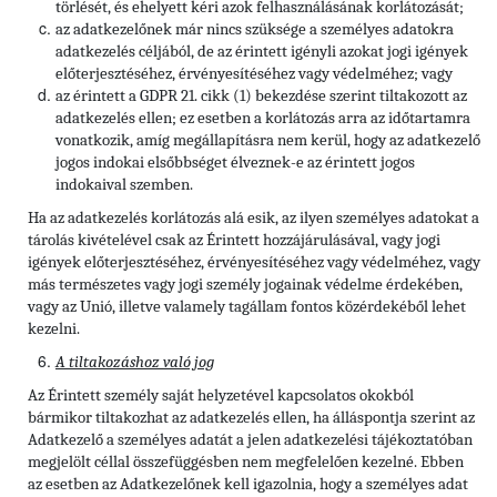
törlését, és ehelyett kéri azok felhasználásának korlátozását;
az adatkezelőnek már nincs szüksége a személyes adatokra
adatkezelés céljából, de az érintett igényli azokat jogi igények
előterjesztéséhez, érvényesítéséhez vagy védelméhez; vagy
az érintett a GDPR 21. cikk (1) bekezdése szerint tiltakozott az
adatkezelés ellen; ez esetben a korlátozás arra az időtartamra
vonatkozik, amíg megállapításra nem kerül, hogy az adatkezelő
jogos indokai elsőbbséget élveznek-e az érintett jogos
indokaival szemben.
Ha az adatkezelés korlátozás alá esik, az ilyen személyes adatokat a
tárolás kivételével csak az Érintett hozzájárulásával, vagy jogi
igények előterjesztéséhez, érvényesítéséhez vagy védelméhez, vagy
más természetes vagy jogi személy jogainak védelme érdekében,
vagy az Unió, illetve valamely tagállam fontos közérdekéből lehet
kezelni.
A tiltakozáshoz való jog
Az Érintett személy saját helyzetével kapcsolatos okokból
bármikor tiltakozhat az adatkezelés ellen, ha álláspontja szerint az
Adatkezelő a személyes adatát a jelen adatkezelési tájékoztatóban
megjelölt céllal összefüggésben nem megfelelően kezelné. Ebben
az esetben az Adatkezelőnek kell igazolnia, hogy a személyes adat