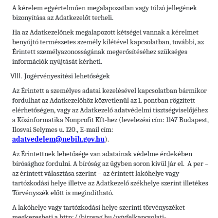
A kérelem egyértelműen megalapozatlan vagy túlzó jellegének
bizonyítása az Adatkezelőt terheli.
Ha az Adatkezelőnek megalapozott kétségei vannak a kérelmet
benyújtó természetes személy kilétével kapcsolatban, további, az
Érintett személyazonosságának megerősítéséhez szükséges
információk nyújtását kérheti.
Jogérvényesítési lehetőségek
Az Érintett a személyes adatai kezelésével kapcsolatban bármikor
fordulhat az Adatkezelőhöz közvetlenül az 1. pontban rögzített
elérhetőségen, vagy az Adatkezelő adatvédelmi tisztségviselőjéhez
a Közinformatika Nonprofit Kft-hez (levelezési cím: 1147 Budapest,
Ilosvai Selymes u. 120., E-mail cím:
adatvedelem@nebih.gov.hu
).
Az Érintettnek lehetősége van adatainak védelme érdekében
bírósághoz fordulni. A bíróság az ügyben soron kívül jár el. A per –
az érintett választása szerint – az érintett lakóhelye vagy
tartózkodási helye illetve az Adatkezelő székhelye szerint illetékes
Törvényszék előtt is megindítható.
A lakóhelye vagy tartózkodási helye szerinti törvényszéket
megkeresheti a http://birosag.hu/ugyfelkapcsolati-