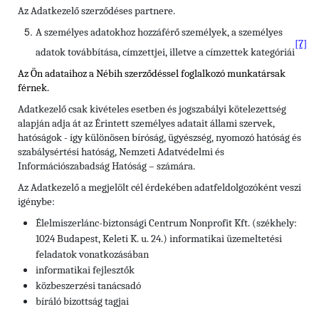
Az Adatkezelő szerződéses partnere.
A személyes adatokhoz hozzáférő személyek, a személyes
[7]
adatok továbbítása, címzettjei, illetve a címzettek kategóriái
Az Ön adataihoz a Nébih szerződéssel foglalkozó munkatársak
férnek.
Adatkezelő csak kivételes esetben és jogszabályi kötelezettség
alapján adja át az Érintett személyes adatait állami szervek,
hatóságok - így különösen bíróság, ügyészség, nyomozó hatóság és
szabálysértési hatóság, Nemzeti Adatvédelmi és
Információszabadság Hatóság – számára.
Az Adatkezelő a megjelölt cél érdekében adatfeldolgozóként veszi
igénybe:
Élelmiszerlánc-biztonsági Centrum Nonprofit Kft. (székhely:
1024 Budapest, Keleti K. u. 24.) informatikai üzemeltetési
feladatok vonatkozásában
informatikai fejlesztők
közbeszerzési tanácsadó
bíráló bizottság tagjai