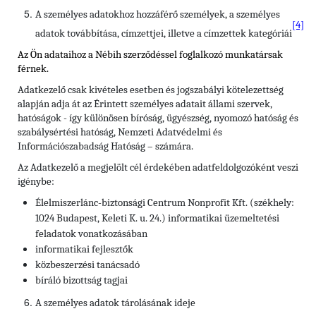
A személyes adatokhoz hozzáférő személyek, a személyes
[4]
adatok továbbítása, címzettjei, illetve a címzettek kategóriái
Az Ön adataihoz a Nébih szerződéssel foglalkozó munkatársak
férnek.
Adatkezelő csak kivételes esetben és jogszabályi kötelezettség
alapján adja át az Érintett személyes adatait állami szervek,
hatóságok - így különösen bíróság, ügyészség, nyomozó hatóság és
szabálysértési hatóság, Nemzeti Adatvédelmi és
Információszabadság Hatóság – számára.
Az Adatkezelő a megjelölt cél érdekében adatfeldolgozóként veszi
igénybe:
Élelmiszerlánc-biztonsági Centrum Nonprofit Kft. (székhely:
1024 Budapest, Keleti K. u. 24.) informatikai üzemeltetési
feladatok vonatkozásában
informatikai fejlesztők
közbeszerzési tanácsadó
bíráló bizottság tagjai
A személyes adatok tárolásának ideje