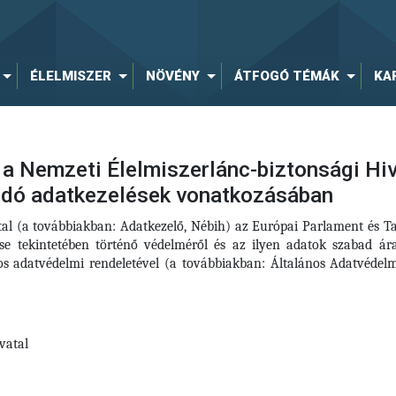
ÉLELMISZER
NÖVÉNY
ÁTFOGÓ TÉMÁK
KA
a Nemzeti Élelmiszerlánc-biztonsági Hiva
ódó adatkezelések vonatkozásában
tal (a továbbiakban: Adatkezelő, Nébih) az Európai Parlament és 
se tekintetében történő védelméről és az ilyen adatok szabad ár
ános adatvédelmi rendeletével (a továbbiakban: Általános Adatvéd
vatal