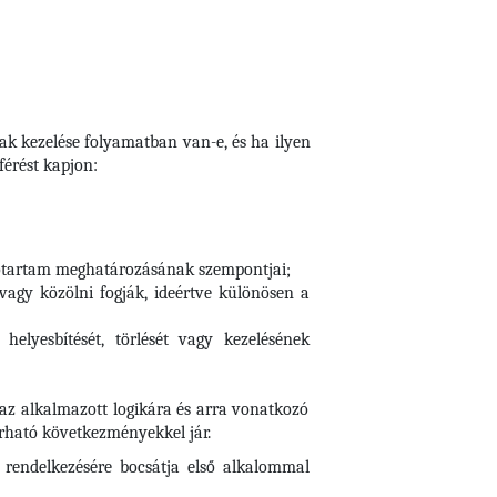
nak kezelése folyamatban van-e, és ha ilyen
érést kapjon:
időtartam meghatározásának szempontjai;
 vagy közölni fogják, ideértve különösen a
elyesbítését, törlését vagy kezelésének
 az alkalmazott logikára és arra vonatkozó
várható következményekkel jár.
 rendelkezésére bocsátja első alkalommal