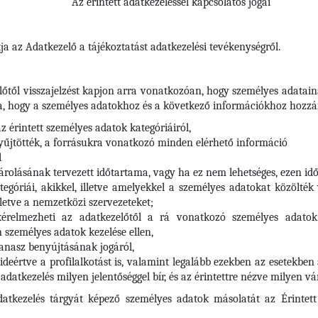
Az érintett adatkezeléssel kapcsolatos jogai
ja az Adatkezelő a tájékoztatást adatkezelési tevékenységről.
előtől visszajelzést kapjon arra vonatkozóan, hogy személyes adatai
a, hogy a személyes adatokhoz és a következő információkhoz hozzáf
az érintett személyes adatok kategóriáiról,
gyűjtötték, a forrásukra vonatkozó minden elérhető információ
l
tárolásának tervezett időtartama, vagy ha ez nem lehetséges, ezen 
egóriái, akikkel, illetve amelyekkel a személyes adatokat közölték
lletve a nemzetközi szervezeteket;
kérelmezheti az adatkezelőtől a rá vonatkozó személyes adatok h
n személyes adatok kezelése ellen,
panasz benyújtásának jogáról,
ideértve a profilalkotást is, valamint legalább ezekben az esetekben
adatkezelés milyen jelentőséggel bír, és az érintettre nézve milyen 
datkezelés tárgyát képező személyes adatok másolatát az Érintett