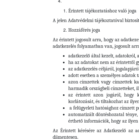
Érintett tájékoztatáshoz való joga
A jelen Adatvédelmi tájékoztatóval biztosít
Hozzáférés joga
Az érintett jogosult arra, hogy az adatkez
adatkezelés folyamatban van, jogosult arr
adatkezelő által kezelt, adatokról, 
ha az adatokat nem az érintettől 
az adatkezelés céljáról, jogalapjáró
adott esetben a személyes adatok 
azon címzettek vagy címzettek kat
harmadik országbeli címzetteket, i
az érintett azon jogáról, hogy 
korlátozását, és tiltakozhat az ilye
a felügyeleti hatósághoz címzett 
automatizált döntéshozatal ténye, 
érthető információk, hogy az ilyen 
Az Érintett kérésére az Adatkezelő az a
díjmentesen.