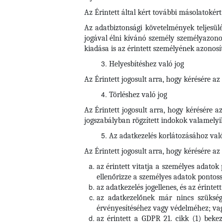
Az Érintett által kért további másolatokért
Az adatbiztonsági követelmények teljesül
jogával élni kívánó személy személyazonos
kiadása is az érintett személyének azonosí
Helyesbítéshez való jog
Az Érintett jogosult arra, hogy kérésére a
Törléshez való jog
Az Érintett
jogosult arra, hogy kérésére 
jogszabályban rögzített indokok valamelyik
Az adatkezelés korlátozásához való
Az Érintett jogosult arra, hogy kérésére az
az érintett vitatja a személyes adatok
ellenőrizze a személyes adatok pontoss
az adatkezelés jogellenes, és az érintet
az adatkezelőnek már nincs szüksége 
érvényesítéséhez vagy védelméhez; va
az érintett a GDPR 21. cikk (1) bekez