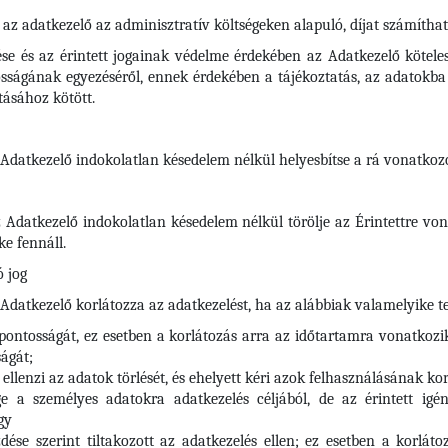
 az adatkezelő az adminisztratív költségeken alapuló, díjat számíthat 
ése és az érintett jogainak védelme érdekében az Adatkezelő kötele
ságának egyezéséről, ennek érdekében a tájékoztatás, az adatokba t
tásához kötött.
z Adatkezelő indokolatlan késedelem nélkül helyesbítse a rá vonatko
az Adatkezelő indokolatlan késedelem nélkül törölje az Érintettre 
e fennáll.
 jog
 Adatkezelő korlátozza az adatkezelést, ha az alábbiak valamelyike te
 pontosságát, ez esetben a korlátozás arra az időtartamra vonatkozi
ágát;
t ellenzi az adatok törlését, és ehelyett kéri azok felhasználásának ko
a személyes adatokra adatkezelés céljából, de az érintett igényl
gy
dése szerint tiltakozott az adatkezelés ellen; ez esetben a korlá