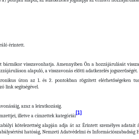
 a) pontján alapul, az adatkezelés jogalapja az érintett hozzájárulás
áló érintett.
t bármikor visszavonhatja. Amennyiben Ön a hozzájárulását visszav
zájáruláson alapuló, a visszavonás előtti adatkezelés jogszerűségét.
tronikus úton az 1. és 2. pontokban rögzített elérhetőségeken tu
ó link segítségével.
vonásáig, azaz a leiratkozásig.
[1]
zettjei, illetve a címzettek kategóriái
zabályi kötelezettség alapján adja át az Érintett személyes adatait
zabálysértési hatóság, Nemzeti Adatvédelmi és Információszabadság 