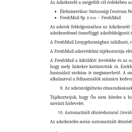
Az Adatkezelő a megjelölt cél érdekében ad
Élelmiszerlánc-biztonsági Centrum Non
FreshMail Sp. z o.o. – FreshMail
Az adatok feldolgozásához az Adatkezelő h
adatkezeléssel összefüggő adatfeldolgozói 
A FreshMail Lenygelországban található, cí
A FreshMail adatvédelmi tájékoztatója elé
A FreshMail a kiküldött levelekbe és az a
hogy mely linkekre kattintottak rá. Ezekbő
használati szokása is megismerhető. A mé
alkalmával a felhasználók számára kedvez
Az adatszolgáltatás elmaradásána
Tájékoztatjuk, hogy Ön nem köteles a ho
szerinti hírlevelet.
Automatizált döntéshozatal (továb
Az adatkezelés során automatizált döntéshoz