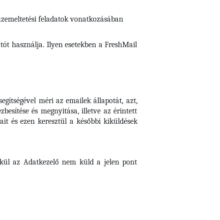
 üzemeltetési feladatok vonatkozásában
tót használja. Ilyen esetekben a FreshMail
gítségével méri az emailek állapotát, azt,
besítése és megnyitása, illetve az érintett
it és ezen keresztül a későbbi kiküldések
lkül az Adatkezelő nem küld a jelen pont