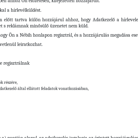
en ahhoz Ön előzetesen, kifejezetten hozzájárult.
al a hírlevélküldést.
em előtt tartva külön hozzájárul ahhoz, hogy Adatkezelő a hírlevel
tet s reklámnak minősülő üzenetet nem küld.
hogy Ön a Nébih honlapon regisztrál, és a hozzájárulás megadása eseté
vetlenül leiratkozhat.
e regisztrálnak
ók részére,
datkezelő által ellátott feladatok vonatkozásában,