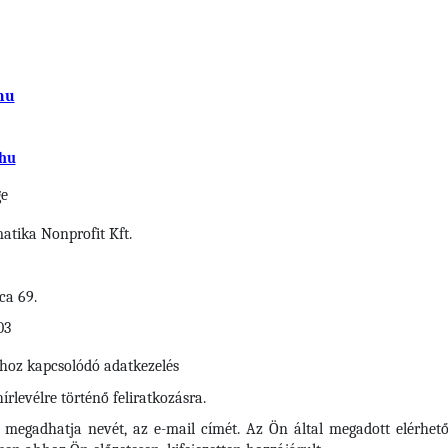
hu
hu
ge
tika Nonprofit Kft.
ca 69.
03
shoz kapcsolódó adatkezelés
rlevélre történő feliratkozásra.
n megadhatja nevét, az e-mail címét. Az Ön által megadott elérhető