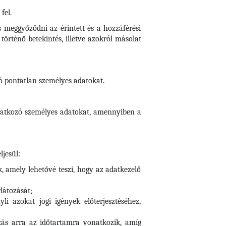
fel.
s meggyőződni az érintett és a hozzáférési
örténő betekintés, illetve azokról másolat
zó pontatlan személyes adatokat.
vonatkozó személyes adatokat, amennyiben a
ljesül:
k, amely lehetővé teszi, hogy az adatkezelő
rlátozását;
i azokat jogi igények előterjesztéséhez,
tozás arra az időtartamra vonatkozik, amíg