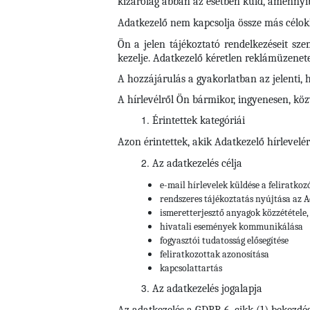
kizárólag abban az esetben küld, amennyib
Adatkezelő nem kapcsolja össze más célokk
Ön a jelen tájékoztató rendelkezéseit sz
kezelje. Adatkezelő kéretlen reklámüzene
A hozzájárulás a gyakorlatban az jelenti, 
A hírlevélről Ön bármikor, ingyenesen, köz
Érintettek kategóriái
Azon érintettek, akik Adatkezelő hírlevelér
Az adatkezelés célja
e-mail hírlevelek küldése a feliratkoz
rendszeres tájékoztatás nyújtása az A
ismeretterjesztő anyagok közzététele,
hivatali események kommunikálása
fogyasztói tudatosság elősegítése
feliratkozottak azonosítása
kapcsolattartás
Az adatkezelés jogalapja