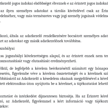
kezelő jogos indokai elsőbbséget élveznek-e az érintett jogos indoka
az ilyen személyes adatokat a tárolás kivételével csak az Érin
védelméhez, vagy más természetes vagy jogi személy jogainak védelme
.
tkozó, általa az adatkezelő rendelkezésére bocsátott személyes adato
t az adatokat egy másik adatkezelőnek továbbítsa.
 szabályai
 jogszabályi kötelezettségen alapul, és az érintett ennek nem tesz
sszautasítását vagy elutasítását eredményezheti.
kül, de legfeljebb a kérelem beérkezésétől számított egy hónapon
esetén, figyelembe véve a kérelem összetettségét és a kérelmek s
bításáról az Adatkezelő a késedelem okainak megjelölésével a kére
ntett elektronikus úton nyújtotta be a kérelmet, a tájékoztatást lehet
koztatást és intézkedést díjmentesen biztosítja. Ha az Érintett k
lzó, az Adatkezelő, figyelemmel a kért információ vagy tájékozt
gekre: