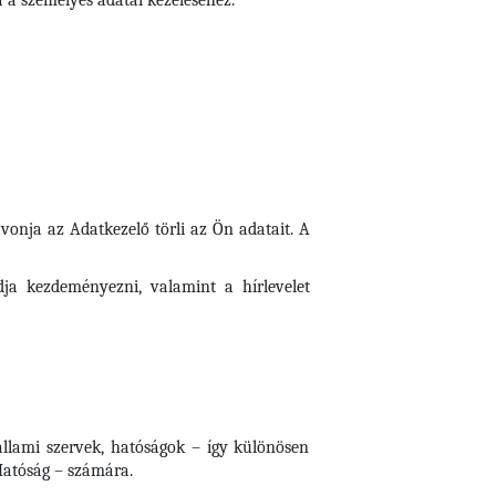
a a személyes adatai kezeléséhez.
onja az Adatkezelő törli az Ön adatait. A
dja kezdeményezni, valamint a hírlevelet
 állami szervek, hatóságok – így különösen
Hatóság – számára.