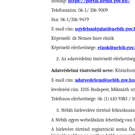
Honlap:
https://portal.nebih.gov.hu/
Telefonszám: 06-1/ 336-9009
Fax: 06-1/336-9479
E-mail cím:
ugyfelszolgalat@nebih.gov.
Képviselő: dr. Nemes Imre elnök
Képviselő elérhetősége:
elnok@nebih.gov.
Az adatvédelmi tisztviselő elérhetősé
Adatvédelmi tisztviselő neve:
Közinforma
E-mail cím:
adatvedelem@nebih.gov.hu
levelezési cím: 1205 Budapest, Mikszáth ut
Telefonos elérhetősége: 06 (1) 610 9383 / 1
Nébih
hírlevelére történő feliratkozá
A Nébih egyes weboldalain lehetőség van hí
A hírlevére történő regisztráció során Ö