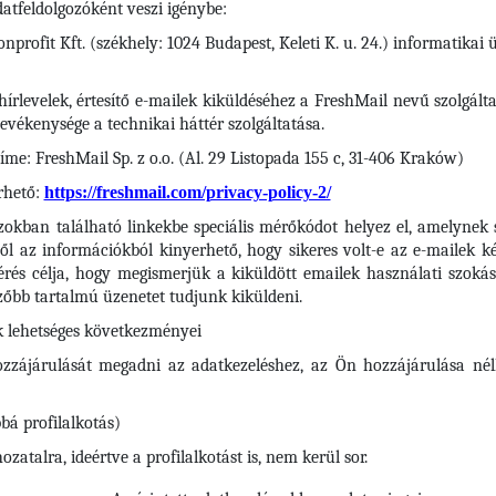
atfeldolgozóként veszi igénybe:
profit Kft. (székhely: 1024 Budapest, Keleti K. u. 24.) informatikai
írlevelek, értesítő e-mailek kiküldéséhez a FreshMail nevű szolgálta
tevékenysége a technikai háttér szolgáltatása.
me: FreshMail Sp. z o.o. (Al. 29 Listopada 155 c, 31-406 Kraków)
rhető:
https://freshmail.com/privacy-policy-2/
zokban található linkekbe speciális mérőkódot helyez el, amelynek se
l az információkból kinyerhető, hogy sikeres volt-e az e-mailek kéz
rés célja, hogy megismerjük a kiküldött emailek használati szokása
őbb tartalmú üzenetet tudjunk kiküldeni.
k lehetséges következményei
zzájárulását megadni az adatkezeléshez, az Ön hozzájárulása né
bá profilalkotás)
atalra, ideértve a profilalkotást is, nem kerül sor.