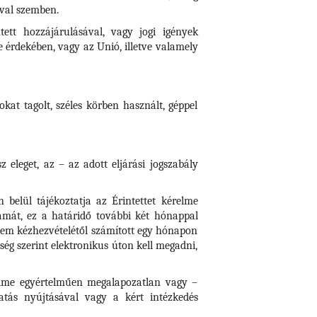
ival szemben.
tett hozzájárulásával, vagy jogi igények
 érdekében, vagy az Unió, illetve valamely
kat tagolt, széles körben használt, géppel
 eleget, az – az adott eljárási jogszabály
 belül tájékoztatja az Érintettet kérelme
zámát, ez a határidő további két hónappal
lem kézhezvételétől számított egy hónapon
őség szerint elektronikus úton kell megadni,
érelme egyértelműen megalapozatlan vagy –
atás nyújtásával vagy a kért intézkedés