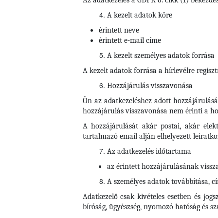
Az adatkezelés a GDPR 6. cikk (1) bekezdés
A kezelt adatok köre
érintett neve
érintett e-mail címe
A kezelt személyes adatok forrása
A kezelt adatok forrása a hírlevélre regisztr
Hozzájárulás visszavonása
Ön az adatkezeléshez adott hozzájárulásá
hozzájárulás visszavonása nem érinti a hoz
A hozzájárulását akár postai, akár elek
tartalmazó email alján elhelyezett leiratkoz
Az adatkezelés időtartama
az érintett hozzájárulásának vissza
A személyes adatok továbbítása, cím
Adatkezelő csak kivételes esetben és jogs
bíróság, ügyészség, nyomozó hatóság és s