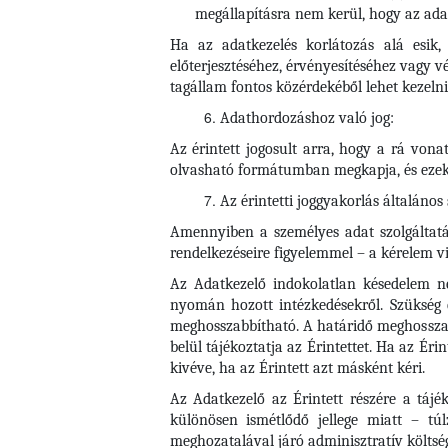
megállapításra nem kerül, hogy az adat
Ha az adatkezelés korlátozás alá esik, 
előterjesztéséhez, érvényesítéséhez vagy 
tagállam fontos közérdekéből lehet kezelni
Adathordozáshoz való jog:
Az érintett jogosult arra, hogy a rá vona
olvasható formátumban megkapja, és ezeke
Az érintetti joggyakorlás általános
Amennyiben a személyes adat szolgáltatása
rendelkezéseire figyelemmel – a kérelem vi
Az Adatkezelő indokolatlan késedelem nél
nyomán hozott intézkedésekről. Szükség 
meghosszabbítható. A határidő meghosszab
belül tájékoztatja az Érintettet. Ha az Éri
kivéve, ha az Érintett azt másként kéri.
Az Adatkezelő az Érintett részére a tájé
különösen ismétlődő jellege miatt – tú
meghozatalával járó adminisztratív költsé