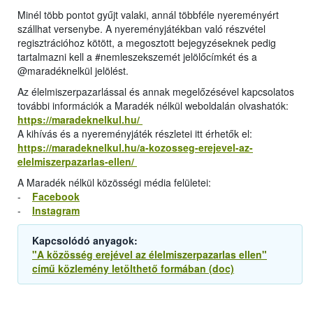
Minél több pontot gyűjt valaki, annál többféle nyereményért
szállhat versenybe. A nyereményjátékban való részvétel
regisztrációhoz kötött, a megosztott bejegyzéseknek pedig
tartalmazni kell a #nemleszekszemét jelölőcímkét és a
@maradéknelkül jelölést.
Az élelmiszerpazarlással és annak megelőzésével kapcsolatos
további információk a Maradék nélkül weboldalán olvashatók:
https://maradeknelkul.hu/
A kihívás és a nyereményjáték részletei itt érhetők el:
https://maradeknelkul.hu/a-kozosseg-erejevel-az-
elelmiszerpazarlas-ellen/
A Maradék nélkül közösségi média felületei:
-
Facebook
-
Instagram
Kapcsolódó anyagok:
"A közösség erejével az élelmiszerpazarlas ellen"
című közlemény letölthető formában (doc)