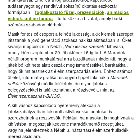
tudásanyagot egy rendkívül sokszínű oktatási eszköztár
formájában –
foglalkoztató füzet, prezentációk,
animációs
videók, online tanóra
– tette közzé a hivatal, amely bárki
számára szabadon elérhető.
Másik fontos célcsoport a felnőtt lakosság, akik kiemelt szerepet
játszanak a jövő generáció szokásainak kialakításában is. Őket
kívánja megcélozni a Nébih
„Nem leszek szemét!”
kihívása,
amely idén szeptember 29-től október 16-ig tart. A Maradék
nélkül program munkatársai arra buzdítanak mindenkit, hogy a
játék bő két hete alatt osszák meg ismerőseikkel, barátaikkal,
hogy ők mit tesznek az élelmiszerpazarlás ellen. Ehhez számos
ötletet, informatív grafikát és egyéb tippet találnak a
Maradék
nélkül
közösségi média felületein, de olyan játékos
bejegyzésekkel is találkozhatnak a résztvevők, mint az
Élelmiszerpazarlás-BINGO
.
A kihíváshoz kapcsolódó nyereményjátékban a
játékszabályzatban felsorolt aktivitásokkal pontokat is
szerezhetnek a résztvevők. Például, ha másokat is meghívnak a
kihívásba, megosztják kedvenc maradékmentő receptjüket,
vagy ha jelentkeznek a Nébih 3. háztartási élelmiszerhulladék
mérési akciójára.