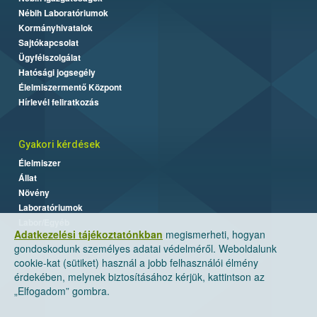
Nébih Laboratóriumok
Kormányhivatalok
Sajtókapcsolat
Ügyfélszolgálat
Hatósági jogsegély
Élelmiszermentő Központ
Hírlevél feliratkozás
Gyakori kérdések
Élelmiszer
Állat
Növény
Laboratóriumok
Labor/Egyéb
Adatkezelési tájékoztatónkban
megismerheti, hogyan
gondoskodunk személyes adatai védelméről. Weboldalunk
cookie-kat (sütiket) használ a jobb felhasználói élmény
érdekében, melynek biztosításához kérjük, kattintson az
„Elfogadom” gombra.