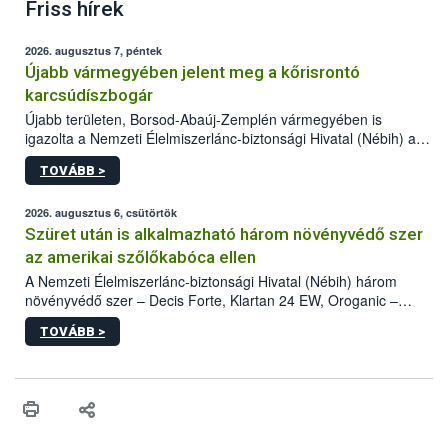
Friss hírek
2026. augusztus 7, péntek
Újabb vármegyében jelent meg a kőrisrontó
karcsúdíszbogár
Újabb területen, Borsod-Abaúj-Zemplén vármegyében is
igazolta a Nemzeti Élelmiszerlánc-biztonsági Hivatal (Nébih) a
kőrisrontó karcsúdíszbogár (Agrilus planipennis) jelenlétét. A
TOVÁBB >
kártevőt nem csak színcsapdában találták meg, de már fertőzött
fában is azonosították. A növényvédelmi szakemberek folytatják
az intenzív felderítést, emellett az intézkedéseket a szlovák
2026. augusztus 6, csütörtök
hatósággal is összehangolják a terjedés megállítása érdekében.
Szüret után is alkalmazható három növényvédő szer
az amerikai szőlőkabóca ellen
A Nemzeti Élelmiszerlánc-biztonsági Hivatal (Nébih) három
növényvédő szer – Decis Forte, Klartan 24 EW, Oroganic –
engedélyokiratát módosította, így azok a szüretet követően,
TOVÁBB >
egészen a vesszőérettség (BBCH 91) stádiumáig
felhasználhatóak a szőlőben. A kiterjesztések célja, hogy a korai
érésű szőlőkben is legyen lehetőség a károsító elleni további
védekezésre. Az Oroganic készítmény kis kiszerelésben kiskerti
felhasználók számára is elérhető és ökológiai termesztésben is
engedélyezett.