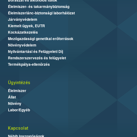
Élelmiszer- és takarmánybiztonság
Élelmiszerlánc-biztonsági laborhálózat
Járványvédelem
Kiemelt ügyek, EUTR
Kockázatkezelés
Mezőgazdasági genetikai erőforrások
Növényvédelem
Nyilvántartási és Felügyeleti Díj
Rendszerszervezés és felügyelet
Termékpálya-ellenőrzés
Ügyintézés
Élelmiszer
Állat
Növény
Labor/Egyéb
Kapcsolat
Nébih Igazgatóságok