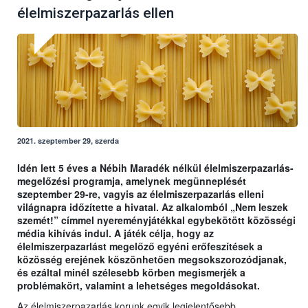
élelmiszerpazarlás ellen
2021. szeptember 29, szerda
Idén lett 5 éves a Nébih Maradék nélkül élelmiszerpazarlás-
megelőzési programja, amelynek megünneplését
szeptember 29-re, vagyis az élelmiszerpazarlás elleni
világnapra időzítette a hivatal. Az alkalomból „Nem leszek
szemét!” címmel nyereményjátékkal egybekötött közösségi
média kihívás indul. A játék célja, hogy az
élelmiszerpazarlást megelőző egyéni erőfeszítések a
közösség erejének köszönhetően megsokszorozódjanak,
és ezáltal minél szélesebb körben megismerjék a
problémakört, valamint a lehetséges megoldásokat.
Az élelmiszerpazarlás korunk egyik legjelentősebb