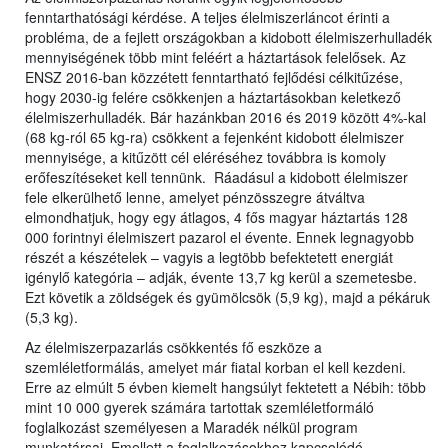
fenntarthatósági kérdése. A teljes élelmiszerláncot érinti a
probléma, de a fejlett országokban a kidobott élelmiszerhulladék
mennyiségének több mint feléért a háztartások felelősek. Az
ENSZ 2016-ban közzétett fenntartható fejlődési célkitűzése,
hogy 2030-ig felére csökkenjen a háztartásokban keletkező
élelmiszerhulladék. Bár hazánkban 2016 és 2019 között 4%-kal
(68 kg-ról 65 kg-ra) csökkent a fejenként kidobott élelmiszer
mennyisége, a kitűzött cél eléréséhez továbbra is komoly
erőfeszítéseket kell tennünk. Ráadásul a kidobott élelmiszer
fele elkerülhető lenne, amelyet pénzösszegre átváltva
elmondhatjuk, hogy egy átlagos, 4 fős magyar háztartás 128
000 forintnyi élelmiszert pazarol el évente. Ennek legnagyobb
részét a készételek – vagyis a legtöbb befektetett energiát
igénylő kategória – adják, évente 13,7 kg kerül a szemetesbe.
Ezt követik a zöldségek és gyümölcsök (5,9 kg), majd a pékáruk
(5,3 kg).
Az élelmiszerpazarlás csökkentés fő eszköze a
szemléletformálás, amelyet már fiatal korban el kell kezdeni.
Erre az elmúlt 5 évben kiemelt hangsúlyt fektetett a Nébih: több
mint 10 000 gyerek számára tartottak szemléletformáló
foglalkozást személyesen a Maradék nélkül program
munkatársai. Emellett a foglalkozásokhoz kapcsolódó