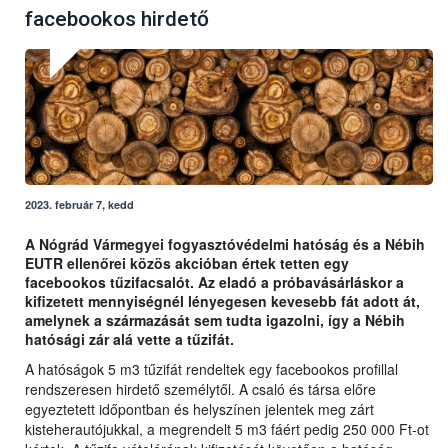
facebookos hirdető
2023. február 7, kedd
A Nógrád Vármegyei fogyasztóvédelmi hatóság és a Nébih
EUTR ellenőrei közös akcióban értek tetten egy
facebookos tűzifacsalót. Az eladó a próbavásárláskor a
kifizetett mennyiségnél lényegesen kevesebb fát adott át,
amelynek a származását sem tudta igazolni, így a Nébih
hatósági zár alá vette a tűzifát.
A hatóságok 5 m3 tűzifát rendeltek egy facebookos profillal
rendszeresen hirdető személytől. A csaló és társa előre
egyeztetett időpontban és helyszínen jelentek meg zárt
kisteherautójukkal, a megrendelt 5 m3 fáért pedig 250 000 Ft-ot