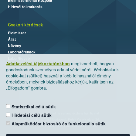
Élelmiszermentő Központ
Hírlevél feliratkozás
Gyakori kérdések
Élelmiszer
Állat
Növény
Laboratóriumok
Labor/Egyéb
Adatkezelési tájékoztatónkban
megismerheti, hogyan
gondoskodunk személyes adatai védelméről. Weboldalunk
cookie-kat (sütiket) használ a jobb felhasználói élmény
érdekében, melynek biztosításához kérjük, kattintson az
„Elfogadom” gombra.
Statisztikai célú sütik
Nemzeti Élelmiszerlánc-biztonsági Hivatal
Hirdetési célú sütik
Cím: 1024 Budapest, Keleti Károly utca. 24.
Alapműködést biztosító és funkcionális sütik
Levelezési cím: 1525 Budapest. Pf. 30.