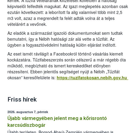
kértek. A tűzifa vételárának kifizetését követően a hatóság
képviselői felfedték magukat. Az igazi meglepetés azonban csak
ezután következett: a leborított fa alig valamivel több mint 2,5
m3 volt, azaz a megrendelt fa felét adták volna át a teljes
vételárért a vevőnek.
Az eladók a származást igazoló dokumentumokat sem tudtak
bemutatni, így a Nébih hatósági zár alá vette a tűzifát. Az
ügyben a fogyasztóvédelmi hatóság külön eljárást indított.
Az eset ismét rávilágít a Facebookról történő vásárlás kiemelt
kockázatára. Tűzifabeszerzés során célszerű a már régebb óta
működő, megbízható és ismert kereskedőket előnyben
részesíteni. Ebben jelentős segítséget nyújt a Nébih „Tűzifát
okosan” keresőfelülete is:
https://tuzifatokosan.nebih.gov.hu
Friss hírek
2026. augusztus 7, péntek
Újabb vármegyében jelent meg a kőrisrontó
karcsúdíszbogár
Újabb területen, Borsod-Abaúj-Zemplén vármegyében is