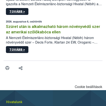
igazolta a Nemzeti Élelmiszerlánc-biztonsági Hivatal (Nébih) a
kőrisrontó karcsúdíszbogár (Agrilus planipennis) jelenlétét. A
TOVÁBB >
kártevőt nem csak színcsapdában találták meg, de már fertőzött
fában is azonosították. A növényvédelmi szakemberek folytatják
az intenzív felderítést, emellett az intézkedéseket a szlovák
2026. augusztus 6, csütörtök
hatósággal is összehangolják a terjedés megállítása érdekében.
Szüret után is alkalmazható három növényvédő szer
az amerikai szőlőkabóca ellen
A Nemzeti Élelmiszerlánc-biztonsági Hivatal (Nébih) három
növényvédő szer – Decis Forte, Klartan 24 EW, Oroganic –
engedélyokiratát módosította, így azok a szüretet követően,
TOVÁBB >
egészen a vesszőérettség (BBCH 91) stádiumáig
felhasználhatóak a szőlőben. A kiterjesztések célja, hogy a korai
érésű szőlőkben is legyen lehetőség a károsító elleni további
védekezésre. Az Oroganic készítmény kis kiszerelésben kiskerti
felhasználók számára is elérhető és ökológiai termesztésben is
engedélyezett.
Cookie beállítások
Hivatalunk