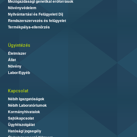
Mezőgazdasági genetikai erőforrások
Növényvédelem
Nyilvántartási és Felügyeleti Díj
Rendszerszervezés és felügyelet
Termékpálya-ellenőrzés
Ügyintézés
Élelmiszer
Állat
Növény
Labor/Egyéb
Kapcsolat
Nébih Igazgatóságok
Nébih Laboratóriumok
Kormányhivatalok
Sajtókapcsolat
Ügyfélszolgálat
Hatósági jogsegély