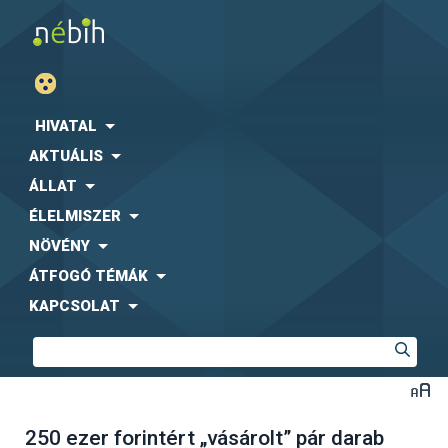
HIVATAL
AKTUÁLIS
ÁLLAT
ÉLELMISZER
NÖVÉNY
ÁTFOGÓ TÉMÁK
KAPCSOLAT
250 ezer forintért „vásárolt” pár darab