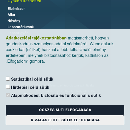
Gyakori kérdések
Élelmiszer
Állat
Növény
Laboratóriumok
Labor/Egyéb
Adatkezelési tájékoztatónkban
megismerheti, hogyan
gondoskodunk személyes adatai védelméről. Weboldalunk
cookie-kat (sütiket) használ a jobb felhasználói élmény
érdekében, melynek biztosításához kérjük, kattintson az
„Elfogadom” gombra.
Statisztikai célú sütik
Nemzeti Élelmiszerlánc-biztonsági Hivatal
Hirdetési célú sütik
Cím: 1024 Budapest, Keleti Károly utca. 24.
Alapműködést biztosító és funkcionális sütik
Levelezési cím: 1525 Budapest. Pf. 30.
ÖSSZES SÜTI ELFOGADÁSA
E-mail:
ugyfelszolgalat@nebih.gov.hu
Zöld szám: 06-80/263-244
KIVÁLASZTOTT SÜTIK ELFOGADÁSA
Telefon: 06-1/ 336-9000
Fax: 06-1/336-9479