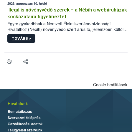
terjedésének megakadályozása érdekében. A sertéstartók
2026. augusztus 10, hétfő
számára kiemelten fontos a járványvédelmi előírások szigorú
Illegális növényvédő szerek – a Nébih a webáruházak
betartása.
kockázataira figyelmeztet
Egyre gyakoribbak a Nemzeti Élelmiszerlánc-biztonsági
Hivatalhoz (Nébih) növényvédő szert árusító, jellemzően külföldi
honlapok kapcsán érkező bejelentések. Emellett az ilyen
TOVÁBB >
termékeket kínáló kéretlen online reklámok mennyisége is
számottevően megnövekedett az elmúlt időszakban. A Nébih
összegyűjtötte az illegális növényvédő szerek kapcsán
előforduló árulkodó jeleket, valamint a webáruházakból való
vásárlás kockázatait.
Cookie beállítások
Hivatalunk
Bemutatkozás
Szervezeti felépítés
Gazdálkodási adatok
Felügyeleti szervünk