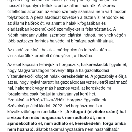
hosszú) tőpontyra tettek szert az állami halőrök. A sikeres
üzletkötés azonban az eladó személy számára nem várt módon
folytatódott. A pénz átadását követően a tiszai vízi rendőrök és
az állami halőrök őt, valamint a halak kifogásában és
eladásában közreműködő személyeket is feltartóztatták. A
Nébih mindannyiukkal szemben eljárást indított, melynek végén
több százezer forintos halvédelmi bírságra számíthatnak.
Az eladásra kínált halak – mérlegelés és fotózás után –
visszakerültek eredteti élőhelyükre, a Tiszába.
Az eset kapcsán felhívjuk a horgászok, halkereskedők figyelmét,
hogy Magyarországon törvény* tiltja a halgazdálkodási
vízterületekről kifogott halak kereskedelmét. A jogszabály előírja
azt is, hogy nyilvántartott halgazdálkodási vízterületről származó
hal, haltermék vagy más hasznos víziállat kereskedelmi
forgalomba csak fogási tanúsítvánnyal kerülhet.
Ezenkívül a Közép-Tisza-Vidéki Horgász Egyesületek
Szövetsége által kiadott 2022. évi horgászrend is a
következőképpen rendelkezik: „
A kifogott (elvitelre szánt) hal
a vízparton más horgásznak nem adható át, nem
ajándékozható el, nem adható el, kereskedelmi forgalomba
nem hozható,
állatok takarmányozására nem használható.”