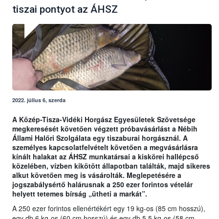
tiszai pontyot az ÁHSZ
2022. július 6, szerda
A Közép-Tisza-Vidéki Horgász Egyesületek Szövetsége
megkeresését követően végzett próbavásárlást a Nébih
Állami Halőri Szolgálata egy tiszaburai horgásznál. A
személyes kapcsolatfelvételt követően a megvásárlásra
kínált halakat az ÁHSZ munkatársai a kiskörei hallépcső
közelében, vízben kikötött állapotban találták, majd sikeres
alkut követően meg is vásárolták. Meglepetésére a
jogszabálysértő halárusnak a 250 ezer forintos vételár
helyett tetemes bírság „ütheti a markát”.
A 250 ezer forintos ellenértékért egy 19 kg-os (85 cm hosszú),
egy db 6 kg-os (60 cm hosszú) és egy db 5,5 kg-os (58 cm