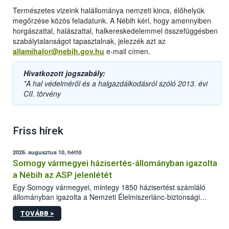
Természetes vizeink halállománya nemzeti kincs, élőhelyük
megőrzése közös feladatunk. A Nébih kéri, hogy amennyiben
horgászattal, halászattal, halkereskedelemmel összefüggésben
szabálytalanságot tapasztalnak, jelezzék azt az
allamihalor@nebih.gov.hu
e-mail címen.
Hivatkozott jogszabály:
*A hal védelméről és a halgazdálkodásról szóló 2013. évi
CII. törvény
Friss hírek
2026. augusztus 10, hétfő
Somogy vármegyei házisertés-állományban igazolta
a Nébih az ASP jelenlétét
Egy Somogy vármegyei, mintegy 1850 házisertést számláló
állományban igazolta a Nemzeti Élelmiszerlánc-biztonsági
Hivatal (Nébih) laboratóriuma az afrikai sertéspestis (ASP) vírus
TOVÁBB >
jelenlétét. Az országos főállatorvos azonnal elrendelte a
szükséges járványügyi intézkedéseket a betegség további