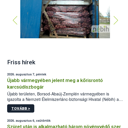
Friss hírek
2026. augusztus 7, péntek
Újabb vármegyében jelent meg a kőrisrontó
karcsúdíszbogár
Újabb területen, Borsod-Abaúj-Zemplén vármegyében is
igazolta a Nemzeti Élelmiszerlánc-biztonsági Hivatal (Nébih) a
kőrisrontó karcsúdíszbogár (Agrilus planipennis) jelenlétét. A
TOVÁBB >
kártevőt nem csak színcsapdában találták meg, de már fertőzött
fában is azonosították. A növényvédelmi szakemberek folytatják
az intenzív felderítést, emellett az intézkedéseket a szlovák
2026. augusztus 6, csütörtök
hatósággal is összehangolják a terjedés megállítása érdekében.
Szüret után is alkalmazható három növényvédő szer