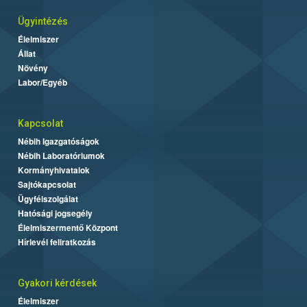
Ügyintézés
Élelmiszer
Állat
Növény
Labor/Egyéb
Kapcsolat
Nébih Igazgatóságok
Nébih Laboratóriumok
Kormányhivatalok
Sajtókapcsolat
Ügyfélszolgálat
Hatósági jogsegély
Élelmiszermentő Központ
Hírlevél feliratkozás
Gyakori kérdések
Élelmiszer