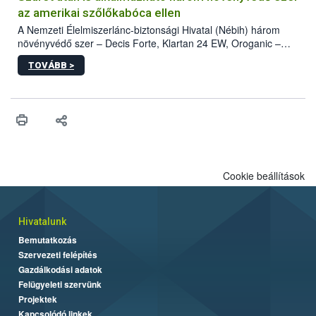
az amerikai szőlőkabóca ellen
A Nemzeti Élelmiszerlánc-biztonsági Hivatal (Nébih) három
növényvédő szer – Decis Forte, Klartan 24 EW, Oroganic –
engedélyokiratát módosította, így azok a szüretet követően,
TOVÁBB >
egészen a vesszőérettség (BBCH 91) stádiumáig
felhasználhatóak a szőlőben. A kiterjesztések célja, hogy a korai
érésű szőlőkben is legyen lehetőség a károsító elleni további
védekezésre. Az Oroganic készítmény kis kiszerelésben kiskerti
felhasználók számára is elérhető és ökológiai termesztésben is
engedélyezett.
Cookie beállítások
Hivatalunk
Bemutatkozás
Szervezeti felépítés
Gazdálkodási adatok
Felügyeleti szervünk
Projektek
Kapcsolódó linkek