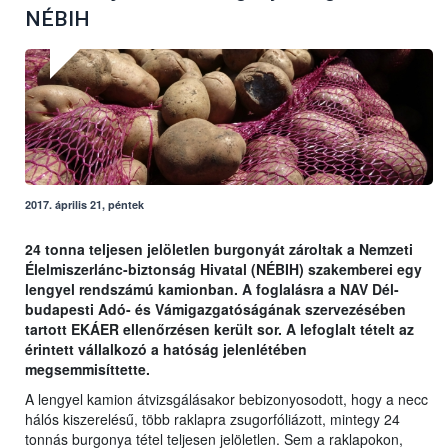
NÉBIH
2017. április 21, péntek
24 tonna teljesen jelöletlen burgonyát zároltak a Nemzeti
Élelmiszerlánc-biztonság Hivatal (NÉBIH) szakemberei egy
lengyel rendszámú kamionban. A foglalásra a NAV Dél-
budapesti Adó- és Vámigazgatóságának szervezésében
tartott EKÁER ellenőrzésen került sor. A lefoglalt tételt az
érintett vállalkozó a hatóság jelenlétében
megsemmisíttette.
A lengyel kamion átvizsgálásakor bebizonyosodott, hogy a necc
hálós kiszerelésű, több raklapra zsugorfóliázott, mintegy 24
tonnás burgonya tétel teljesen jelöletlen. Sem a raklapokon,