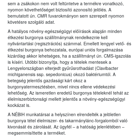
sem a zsákokon nem volt feltüntetve a termékre vonatkozó,
nyomon követhetőséget biztosító azonosító jelölés. A
bemutatott ún. CMR fuvarokmányon sem szerepelt nyomon
követésre szolgáló adat.
A hatályos növény-egészségügyi előírások alapján minden
étkezési burgonya szállítmánynak rendelkeznie kell
nyilvántartási (regisztrációs) számmal. Emellett lengyel vető- és
étkezési burgonya behozatala, európai uniós forgalmazása
kizárólag akkor lehetséges, ha a szállítmányt ún. CMS-igazolás
is kíséri. Utóbbi bizonyítja, hogy a tételek mentesek a
Lengyelországban elterjedt gyűrűsrothadást (Clavibacter
michiganensis ssp. sepedonicus) okozó baktériumtól. A
betegség jelentős gazdasági kárt okoz a
burgonyatermesztésben, mivel nincs ellene védekezési
lehetőség. Az ismeretlen eredetű burgonya tételeknél tehát az
élelmiszerbiztonsági mellett jelentős a növény-egészségügyi
kockázat is.
A NÉBIH munkatársai a helyszínen elrendelték a jelöletlen
burgonya tétel élelmiszer- és takarmánylánc-forgalomból való
kivonását és zárolását. Az ügyfél – a hatóság jelenlétében –
megsemmisíttette a terméket.