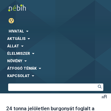
HIVATAL
AKTUÁLIS
ÁLLAT
ÉLELMISZER
NÖVÉNY
ÁTFOGÓ TÉMÁK
KAPCSOLAT
24 tonna jelöletlen burgonyát foglalt a