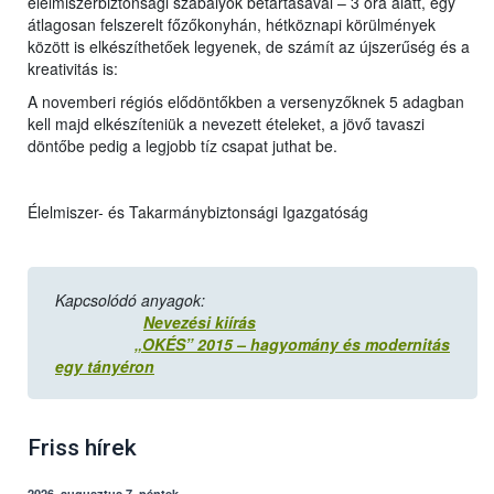
élelmiszerbiztonsági szabályok betartásával – 3 óra alatt, egy
átlagosan felszerelt főzőkonyhán, hétköznapi körülmények
között is elkészíthetőek legyenek, de számít az újszerűség és a
kreativitás is:
A novemberi régiós elődöntőkben a versenyzőknek 5 adagban
kell majd elkészíteniük a nevezett ételeket, a jövő tavaszi
döntőbe pedig a legjobb tíz csapat juthat be.
Élelmiszer- és Takarmánybiztonsági Igazgatóság
Kapcsolódó anyagok:
Nevezési kiírás
„OKÉS” 2015 – hagyomány és modernitás
egy tányéron
Friss hírek
2026. augusztus 7, péntek