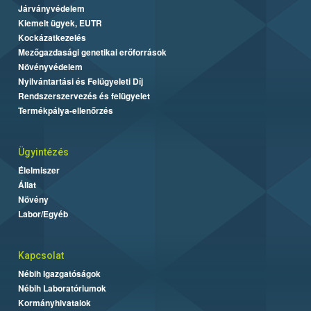
Járványvédelem
Kiemelt ügyek, EUTR
Kockázatkezelés
Mezőgazdasági genetikai erőforrások
Növényvédelem
Nyilvántartási és Felügyeleti Díj
Rendszerszervezés és felügyelet
Termékpálya-ellenőrzés
Ügyintézés
Élelmiszer
Állat
Növény
Labor/Egyéb
Kapcsolat
Nébih Igazgatóságok
Nébih Laboratóriumok
Kormányhivatalok