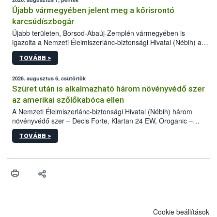
Újabb vármegyében jelent meg a kőrisrontó
karcsúdíszbogár
Újabb területen, Borsod-Abaúj-Zemplén vármegyében is
igazolta a Nemzeti Élelmiszerlánc-biztonsági Hivatal (Nébih) a
kőrisrontó karcsúdíszbogár (Agrilus planipennis) jelenlétét. A
TOVÁBB >
kártevőt nem csak színcsapdában találták meg, de már fertőzött
fában is azonosították. A növényvédelmi szakemberek folytatják
az intenzív felderítést, emellett az intézkedéseket a szlovák
2026. augusztus 6, csütörtök
hatósággal is összehangolják a terjedés megállítása érdekében.
Szüret után is alkalmazható három növényvédő szer
az amerikai szőlőkabóca ellen
A Nemzeti Élelmiszerlánc-biztonsági Hivatal (Nébih) három
növényvédő szer – Decis Forte, Klartan 24 EW, Oroganic –
engedélyokiratát módosította, így azok a szüretet követően,
TOVÁBB >
egészen a vesszőérettség (BBCH 91) stádiumáig
felhasználhatóak a szőlőben. A kiterjesztések célja, hogy a korai
érésű szőlőkben is legyen lehetőség a károsító elleni további
védekezésre. Az Oroganic készítmény kis kiszerelésben kiskerti
felhasználók számára is elérhető és ökológiai termesztésben is
engedélyezett.
Cookie beállítások