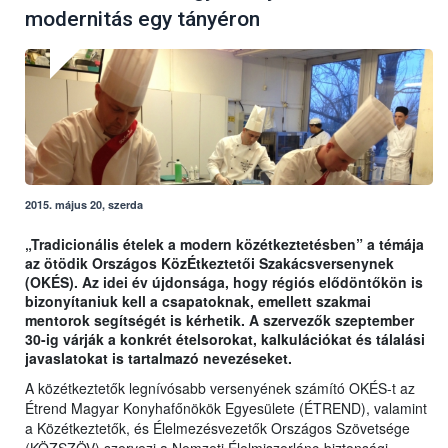
modernitás egy tányéron
2015. május 20, szerda
„Tradicionális ételek a modern közétkeztetésben” a témája
az ötödik Országos KözÉtkeztetői Szakácsversenynek
(OKÉS). Az idei év újdonsága, hogy régiós elődöntőkön is
bizonyítaniuk kell a csapatoknak, emellett szakmai
mentorok segítségét is kérhetik. A szervezők szeptember
30-ig várják a konkrét ételsorokat, kalkulációkat és tálalási
javaslatokat is tartalmazó nevezéseket.
A közétkeztetők legnívósabb versenyének számító OKÉS-t az
Étrend Magyar Konyhafőnökök Egyesülete (ÉTREND), valamint
a Közétkeztetők, és Élelmezésvezetők Országos Szövetsége