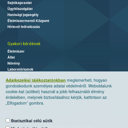
Sajtókapcsolat
Ügyfélszolgálat
Hatósági jogsegély
Élelmiszermentő Központ
Hírlevél feliratkozás
Gyakori kérdések
Élelmiszer
Állat
Növény
Laboratóriumok
Labor/Egyéb
Adatkezelési tájékoztatónkban
megismerheti, hogyan
gondoskodunk személyes adatai védelméről. Weboldalunk
cookie-kat (sütiket) használ a jobb felhasználói élmény
érdekében, melynek biztosításához kérjük, kattintson az
„Elfogadom” gombra.
Statisztikai célú sütik
Nemzeti Élelmiszerlánc-biztonsági Hivatal