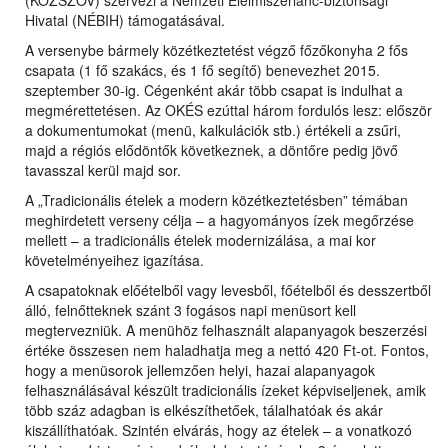
(KÖZSZÖV) szervezi a Nemzeti Élelmiszerlánc-biztonsági
Hivatal (NÉBIH) támogatásával.
A versenybe bármely közétkeztetést végző főzőkonyha 2 fős
csapata (1 fő szakács, és 1 fő segítő) benevezhet 2015.
szeptember 30-ig. Cégenként akár több csapat is indulhat a
megmérettetésen. Az OKÉS ezúttal három fordulós lesz: először
a dokumentumokat (menü, kalkulációk stb.) értékeli a zsűri,
majd a régiós elődöntők következnek, a döntőre pedig jövő
tavasszal kerül majd sor.
A „Tradicionális ételek a modern közétkeztetésben” témában
meghirdetett verseny célja – a hagyományos ízek megőrzése
mellett – a tradicionális ételek modernizálása, a mai kor
követelményeihez igazítása.
A csapatoknak előételből vagy levesből, főételből és desszertből
álló, felnőtteknek szánt 3 fogásos napi menüsort kell
megtervezniük. A menühöz felhasznált alapanyagok beszerzési
értéke összesen nem haladhatja meg a nettó 420 Ft-ot. Fontos,
hogy a menüsorok jellemzően helyi, hazai alapanyagok
felhasználásával készült tradicionális ízeket képviseljenek, amik
több száz adagban is elkészíthetőek, tálalhatóak és akár
kiszállíthatóak. Szintén elvárás, hogy az ételek – a vonatkozó