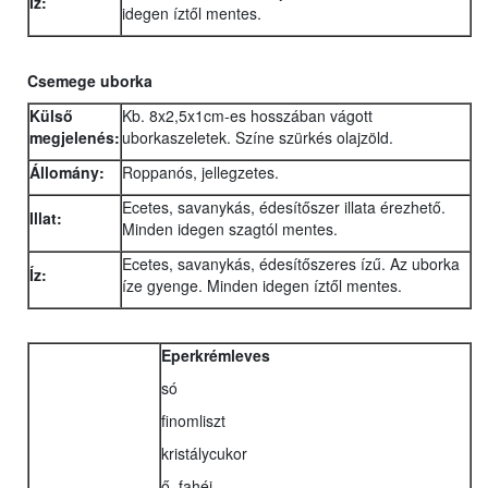
Íz:
idegen íztől mentes.
Csemege uborka
Külső
Kb. 8x2,5x1cm-es hosszában vágott
megjelenés:
uborkaszeletek. Színe szürkés olajzöld.
Állomány:
Roppanós, jellegzetes.
Ecetes, savanykás, édesítőszer illata érezhető.
Illat:
Minden idegen szagtól mentes.
Ecetes, savanykás, édesítőszeres ízű. Az uborka
Íz:
íze gyenge. Minden idegen íztől mentes.
Eperkrémleves
só
finomliszt
kristálycukor
ő. fahéj