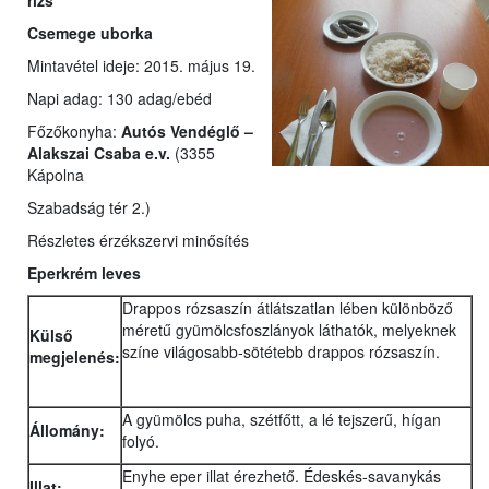
rizs
Csemege uborka
Mintavétel ideje: 2015. május 19.
Napi adag: 130 adag/ebéd
Főzőkonyha:
Autós Vendéglő –
Alakszai Csaba e.v.
(3355
Kápolna
Szabadság tér 2.)
Részletes érzékszervi minősítés
Eperkrém leves
Drappos rózsaszín átlátszatlan lében különböző
méretű gyümölcsfoszlányok láthatók, melyeknek
Külső
színe világosabb-sötétebb drappos rózsaszín.
megjelenés:
A gyümölcs puha, szétfőtt, a lé tejszerű, hígan
Állomány:
folyó.
Enyhe eper illat érezhető. Édeskés-savanykás
Illat: