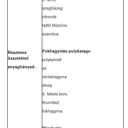
szegfűszeg
citromlé
tejföl félzsíros
szamóca
Fokhagymás pulykaragu
Részletes
összetétel/
pulykamell
anyaghányad:
só
vöröshagyma
étolaj
ő. fekete bors
finomliszt
fokhagyma