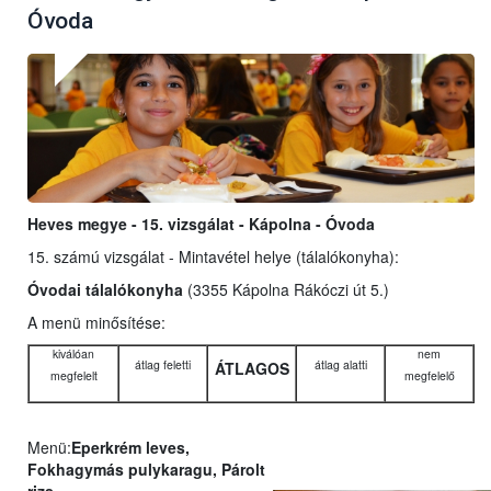
Óvoda
Heves megye - 15. vizsgálat - Kápolna - Óvoda
15. számú vizsgálat - Mintavétel helye (tálalókonyha):
Óvodai tálalókonyha
(3355 Kápolna Rákóczi út 5.)
A menü minősítése:
kiválóan
nem
átlag feletti
átlag alatti
ÁTLAGOS
megfelelt
megfelelő
Menü:
Eperkrém leves,
Fokhagymás pulykaragu, Párolt