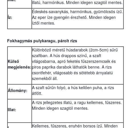
illatú, harmónikus. Minden idegen szagtól mentes.
Édeskés-savanykás, harmónikus, gyümölcsös ízű.
Íz:
Az eper íze gyengén érezhető. Minden idegen
íztől mentes.
Fokhagymás pulykaragu, párolt rizs
Különböző méretű húsdarabok (2cm-5cm) sűrű
szaftban. A hús drappos színű, a szaft
Külső
világosbarna, apró feketés fűszerszemcsék és
megjelenés:
piros paprika darabok láthatók benne. A rizs
csontfehér, világosabb és sötétebb árnyalatú
szemekből áll.
A szaft sűrűn folyó, a hús kellően puha, a rizs
Állomány:
átfőtt.
A rizs jellegzetes illatú, a ragu kellemes, fűszeres.
Minden idegen szagtól mentes.
Illat:
Kellemes, fűszeres, enyhén borsos ízű. Minden