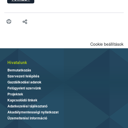
hatósági feladatokat, valamint a veszélyes eb tartását és annak
engedélyezését. Ezen eljárások során szükség esetén be kell
vonni az ebek viselkedésének megítélésében jártas szakértőt.
Cookie beállítások
Hivatalunk
Bemutatkozás
Szervezeti felépítés
Gazdálkodási adatok
Felügyeleti szervünk
Projektek
Kapcsolódó linkek
Adatkezelési tájékoztató
Akadálymentességi nyilatkozat
Üzemeltetési információ