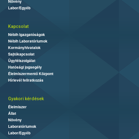
Növény
Labor/Egyéb
Kapcsolat
Nébih Igazgatóságok
Nébih Laboratóriumok
Kormányhivatalok
Sajtókapcsolat
Ügyfélszolgálat
Hatósági jogsegély
Élelmiszermentő Központ
Hírlevél feliratkozás
Gyakori kérdések
Élelmiszer
Állat
Növény
Laboratóriumok
Labor/Egyéb