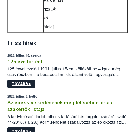
Párolt rizs
rizs „A”
só
étolaj
Friss hírek
2026. július 15, szerda
125 éve történt
125 évvel ezelőtt 1901. július 15-én, költözött be – igaz, még
csak részben – a budapesti m. kir. állami vetőmagvizsgáló
állomás a Kis Rókus utca 15. szám alatti, Czigler Győző által
TOVÁBB >
tervezett új épületébe.
2026. július 6, hétfő
Az ebek viselkedésének megítélésében jártas
szakértők listája
A kedvtelésből tartott állatok tartásáról és forgalmazásáról szóló
41/2010. (II. 26.) Korm.rendelet szabályozza az eb okozta fizikai
sérülés, illetve ennek veszélye keletkezésekor felmerülő
TOVÁBB >