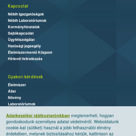
Kapcsolat
Nébih Igazgatóságok
Nébih Laboratóriumok
Kormányhivatalok
Sajtókapcsolat
Ügyfélszolgálat
Hatósági jogsegély
Élelmiszermentő Központ
Hírlevél feliratkozás
Gyakori kérdések
Élelmiszer
Állat
Növény
Laboratóriumok
Labor/Egyéb
Adatkezelési tájékoztatónkban
megismerheti, hogyan
gondoskodunk személyes adatai védelméről. Weboldalunk
cookie-kat (sütiket) használ a jobb felhasználói élmény
érdekében, melynek biztosításához kérjük, kattintson az