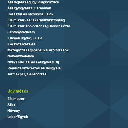
Állategészségügyi diagnosztika
Állatgyógyászati termékek
Borászat és alkoholos italok
Élelmiszer- és takarmánybiztonság
Élelmiszerlánc-biztonsági laborhálózat
Járványvédelem
Kiemelt ügyek, EUTR
Kockázatkezelés
Mezőgazdasági genetikai erőforrások
Növényvédelem
Nyilvántartási és Felügyeleti Díj
Rendszerszervezés és felügyelet
Termékpálya-ellenőrzés
Ügyintézés
Élelmiszer
Állat
Növény
Labor/Egyéb