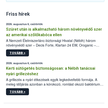
Friss hírek
2026. augusztus 6, csütörtök
Szüret után is alkalmazható három növényvédő szer
az amerikai szőlőkabóca ellen
A Nemzeti Élelmiszerlánc-biztonsági Hivatal (Nébih) három
növényvédő szer – Decis Forte, Klartan 24 EW, Oroganic –
engedélyokiratát módosította, így azok a szüretet követően,
TOVÁBB >
egészen a vesszőérettség (BBCH 91) stádiumáig
felhasználhatóak a szőlőben. A kiterjesztések célja, hogy a korai
érésű szőlőkben is legyen lehetőség a károsító elleni további
2026. augusztus 6, csütörtök
védekezésre. Az Oroganic készítmény kis kiszerelésben kiskerti
Kerti sütögetés biztonságosan: a Nébih tanácsai
felhasználók számára is elérhető és ökológiai termesztésben is
nyári grillezéshez
engedélyezett.
A grillezés a nyári étkezések egyik legkedveltebb formája. A
meleg időjárás azonban a kórokozó, romlást okozó baktériumok
gyorsabb szaporodásának is kedvez. A szabadtéri sütögetés
TOVÁBB >
ezért nem csupán a megfelelő sütési technikáról szól: legalább
ilyen fontos az alapanyagok biztonságos kezelése, az alapvető
higiéniai szabályok betartása, a megfelelő hőkezelés, valamint a
maradékok szakszerű tárolása. A Nemzeti Élelmiszerlánc-