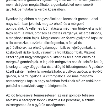
mennyiségben megtalálható, a gombafajokat nem ismerő
gyűjtők bemutatásra kerülő kosaraiban.
Ilyenkor legtöbben a hegyvidékekben keresnek gombát, ahol
nagy számban jelentek meg az ehető és a mérgező
gombafajok. A kellemes idő hatására még nem tűntek el a nyári
fajok sem: a nyári, bronzos és ízletes vargánya, az érdestinóru,
a molyhos tinóru fajok. Megjelennek az ősszel gyűjthető fajok is:
a lila pereszke, a szürke tölcsérgomba, a fenyő és
gyűrűstinóruk, az ehető galambgombák és tejelőgombák, a
közkedvelt rizike fajok, valamint a trombitagombák. Viszont
ezzel együtt nagy tömegben bukkannak fel a nem ehető és
mérgező gombafajok. A legtöbb mérgezési esetért felelős két faj
jelenleg a nagy döggomba és a világító tölcsérgomba. A galócák
közül szinte minden faj megtalálható: a gyilkos galóca, a légyölő
galóca, a párducgalóca, a citromgalóca, de más mérgező
nemzetségek fajai is nagy számban fordulnak elő az erdőkben:
például a susulykák vagy a fakógombák.
Az idő lehűlésével természetesen az őszi gombák teljesen
átveszik a szerepet: többek között a lila pereszke, a szürke
tölcsérgomba és a gyűrűs tuskógomba.