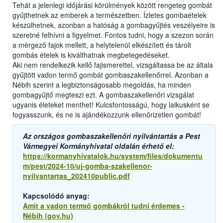
Tehát a jelenlegi időjárási körülmények között rengeteg gombát
gyűjthetnek az emberek a természetben. Ízletes gombaételek
készülhetnek, azonban a hatóság a gombagyűjtés veszélyeire is
szeretné felhívni a figyelmet. Fontos tudni, hogy a szezon során
a mérgező fajok mellett, a helytelenül elkészített és tárolt
gombás ételek is kiválthatnak megbetegedéseket.
Aki nem rendelkezik kellő fajismerettel, vizsgáltassa be az általa
gyűjtött vadon termő gombát gombaszakellenőrrel. Azonban a
Nébih szerint a legbiztonságosabb megoldás, ha minden
gombagyűjtő megteszi ezt. A gombaszakellenőri vizsgálat
ugyanis életeket menthet! Kulcsfontosságú, hogy laikusként se
fogyasszunk, és ne is ajándékozzunk ellenőrizetlen gombát!
Az országos gombaszakellenőri nyilvántartás a Pest
Vármegyei Kormányhivatal oldalán érhető el:
https://kormanyhivatalok.hu/system/files/dokumentu
m/pest/2024-10/uj-gomba-szakellenor-
nyilvantartas_202410public.pdf
Kapcsolódó anyag:
Amit a vadon termıő gombákról tudni érdemes -
Nébih (gov.hu)