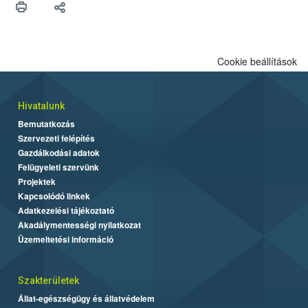
biztonsági Hivatal (Nébih) Oktatási Programja összegyűjtötte a
biztonságos grillezés legfontosabb tudnivalóit.
Cookie beállítások
Hivatalunk
Bemutatkozás
Szervezeti felépítés
Gazdálkodási adatok
Felügyeleti szervünk
Projektek
Kapcsolódó linkek
Adatkezelési tájékoztató
Akadálymentességi nyilatkozat
Üzemeltetési információ
Szakterületek
Állat-egészségügy és állatvédelem