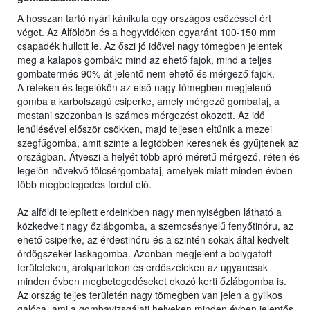
A hosszan tartó nyári kánikula egy országos esőzéssel ért
véget. Az Alföldön és a hegyvidéken egyaránt 100-150 mm
csapadék hullott le. Az őszi jó idővel nagy tömegben jelentek
meg a kalapos gombák: mind az ehető fajok, mind a teljes
gombatermés 90%-át jelentő nem ehető és mérgező fajok.
A réteken és legelőkön az első nagy tömegben megjelenő
gomba a karbolszagú csiperke, amely mérgező gombafaj, a
mostani szezonban is számos mérgezést okozott. Az idő
lehűlésével először csökken, majd teljesen eltűnik a mezei
szegfűgomba, amit szinte a legtöbben keresnek és gyűjtenek az
országban. Átveszi a helyét több apró méretű mérgező, réten és
legelőn növekvő tölcsérgombafaj, amelyek miatt minden évben
több megbetegedés fordul elő.
Az alföldi telepített erdeinkben nagy mennyiségben látható a
közkedvelt nagy őzlábgomba, a szemcsésnyelű fenyőtinóru, az
ehető csiperke, az érdestinóru és a szintén sokak által kedvelt
ördögszekér laskagomba. Azonban megjelent a bolygatott
területeken, árokpartokon és erdőszéleken az ugyancsak
minden évben megbetegedéseket okozó kerti őzlábgomba is.
Az ország teljes területén nagy tömegben van jelen a gyilkos
galóca, ami a gombavizsgálati helyeken minden évben jelentős