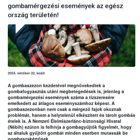
gombamérgezési események az egész
ország területén!
2024. október 22, kedd
A gombaszezon kezdetével megnövekedtek a
gombafogyasztás utáni megbetegedések is, jelenleg a
gombamérgezési események száma a tízszeresére
emelkedett az átlagos eseményszámhoz képest. A
gombaszezonban nem csak a mérgező fajok okoznak
problémát, hanem a helytelenül elkészített és tárolt gombás
ételek is. A Nemzeti Élelmiszerlánc-biztonsági Hivatal
(Nébih) ezúton is felhívja a gombagyűjtők figyelmét, hogy
az általuk gyűjtött gombát minden esetben mutassák be
gombaszakértőnek.