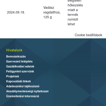
elégtelen
hőkezelés
Vadász
miatt a
2024.09.18.
vagdalthús,
termék
125 g
romlott
lehet
Cookie beállítások
Hivatalunk
Bemutatkozás
Szervezeti felépítés
Gazdálkodási adatok
Felügyeleti szervünk
Projektek
Kapcsolódó linkek
Adatkezelési tájékoztató
Akadálymentességi nyilatkozat
Üzemeltetési információ