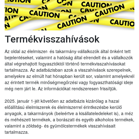
Termékvisszahívások
Az oldal az élelmiszer- és takarmány-vállalkozók által önként tett
bejelentéseket, valamint a hatóság által elrendelt és a vállalkozók
által végrehajtott fogyasztóktól történő termékvisszahívásokat
tartalmazza. Az adatbázisban azok a visszahívások szerepelnek,
amelyekre az elmúlt hat hónapban került sor, valamint amelyeknél
az érintett termék minőségmegőrzési vagy fogyaszthatósági ideje
még nem járt le. Az információkat rendszeresen frissítjük.
2025. január 1-jét követően az adatbázis kizárólag a hazai
előállítású élelmiszerek és élelmiszerrel érintkezésbe kerülő
anyagok, a takarmányok (beleértve a kisállateledeleket is), a méz
és méhészeti termékek, a borászati és egyéb alkoholos termékek,
valamint a zöldség- és gyümölcstermékek visszahívásait
tartalmazza.