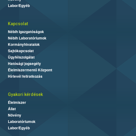
Labor/Egyéb
Kapcsolat
Nébih Igazgatóságok
Nébih Laboratóriumok
Kormányhivatalok
Sajtókapcsolat
Ügyfélszolgálat
Hatósági jogsegély
Élelmiszermentő Központ
Hírlevél feliratkozás
Gyakori kérdések
Élelmiszer
Állat
Növény
Laboratóriumok
Labor/Egyéb