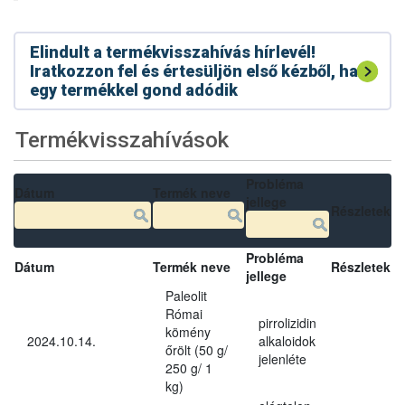
Elindult a termékvisszahívás hírlevél!
Iratkozzon fel és értesüljön első kézből, ha
egy termékkel gond adódik
Termékvisszahívások
Probléma
Dátum
Termék neve
jellege
Részletek
Probléma
Dátum
Termék neve
Részletek
jellege
Paleolit
Római
pirrolizidin
kömény
2024.10.14.
alkaloidok
őrölt (50 g/
jelenléte
250 g/ 1
kg)