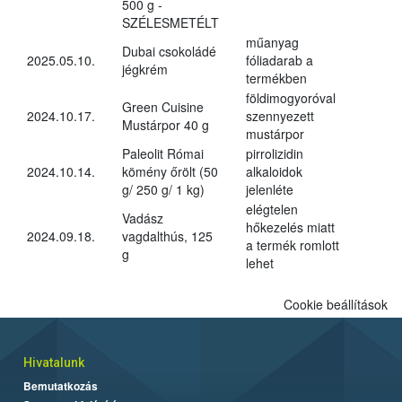
500 g -
SZÉLESMETÉLT
műanyag
Dubai csokoládé
2025.05.10.
fóliadarab a
jégkrém
termékben
földimogyoróval
Green Cuisine
2024.10.17.
szennyezett
Mustárpor 40 g
mustárpor
Paleolit Római
pirrolizidin
2024.10.14.
kömény őrölt (50
alkaloidok
g/ 250 g/ 1 kg)
jelenléte
elégtelen
Vadász
hőkezelés miatt
2024.09.18.
vagdalthús, 125
a termék romlott
g
lehet
Cookie beállítások
Hivatalunk
Bemutatkozás