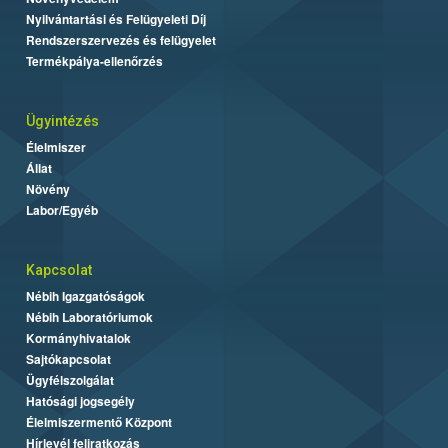
Nyilvántartási és Felügyeleti Díj
Rendszerszervezés és felügyelet
Termékpálya-ellenőrzés
Ügyintézés
Élelmiszer
Állat
Növény
Labor/Egyéb
Kapcsolat
Nébih Igazgatóságok
Nébih Laboratóriumok
Kormányhivatalok
Sajtókapcsolat
Ügyfélszolgálat
Hatósági jogsegély
Élelmiszermentő Központ
Hírlevél feliratkozás