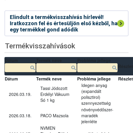
Elindult a termékvisszahívás hírlevél!
Iratkozzon fel és értesüljön első kézből, ha
egy termékkel gond adódik
Termékvisszahívások
Dátum
Termék neve
Probléma jellege
Részle
Dátum
Termék neve
Probléma jellege
Részle
Idegen anyag
Tassi Jódozott
(expandált
2026.03.19.
Erdélyi Vákuum
polisztirol)
Só 1 kg
szennyezettség
növényvédőszer-
2026.03.18.
PACO Mazsola
maradék
jelenléte
NVMEN