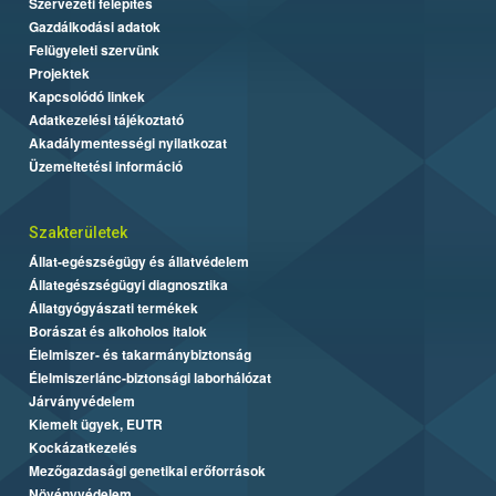
Szervezeti felépítés
Gazdálkodási adatok
Felügyeleti szervünk
Projektek
Kapcsolódó linkek
Adatkezelési tájékoztató
Akadálymentességi nyilatkozat
Üzemeltetési információ
Szakterületek
Állat-egészségügy és állatvédelem
Állategészségügyi diagnosztika
Állatgyógyászati termékek
Borászat és alkoholos italok
Élelmiszer- és takarmánybiztonság
Élelmiszerlánc-biztonsági laborhálózat
Járványvédelem
Kiemelt ügyek, EUTR
Kockázatkezelés
Mezőgazdasági genetikai erőforrások
Növényvédelem