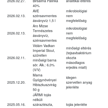
2026.02.27.
Birsalma Pálinka
analitikai eltérés
40%
AVE
mikrobiológiai
2026.02.13.
szénsavmentes
nem
ásványvíz 1,5 l
megfelelőség
Aro Mizse
mikrobiológiai
Természetes
2026.02.13.
nem
ásványvíz,
megfelelőség
szénsavmentes
Vidám Vadkan
minőségi eltérés
Imperial Stout,
(tejsavbaktérium
szűretlen
2026.02.11.
okozta
minőségi barna
másodlagos
sör. Alk.: 6,0%
erjedés miatt)
(V/V)
Mama
idegen
Gyógynövényei
2025.12.20.
szervetlen anyag
Hibiszkuszvirág
jelenléte
50 g
JÁRMI tojás
nélküli
2025.05.16.
száraztészta,
tojás jelenléte