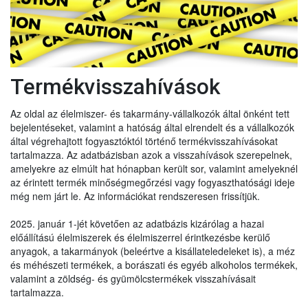
Termékvisszahívások
Az oldal az élelmiszer- és takarmány-vállalkozók által önként tett
bejelentéseket, valamint a hatóság által elrendelt és a vállalkozók
által végrehajtott fogyasztóktól történő termékvisszahívásokat
tartalmazza. Az adatbázisban azok a visszahívások szerepelnek,
amelyekre az elmúlt hat hónapban került sor, valamint amelyeknél
az érintett termék minőségmegőrzési vagy fogyaszthatósági ideje
még nem járt le. Az információkat rendszeresen frissítjük.
2025. január 1-jét követően az adatbázis kizárólag a hazai
előállítású élelmiszerek és élelmiszerrel érintkezésbe kerülő
anyagok, a takarmányok (beleértve a kisállateledeleket is), a méz
és méhészeti termékek, a borászati és egyéb alkoholos termékek,
valamint a zöldség- és gyümölcstermékek visszahívásait
tartalmazza.