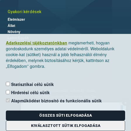
Gyakori kérdések
Élelmiszer
Állat
Növény
Labor/Egyéb
Adatkezelési tájékoztatónkban
megismerheti, hogyan
gondoskodunk személyes adatai védelméről. Weboldalunk
cookie-kat (sütiket) használ a jobb felhasználói élmény
érdekében, melynek biztosításához kérjük, kattintson az
„Elfogadom” gombra.
Statisztikai célú sütik
Nemzeti Élelmiszerlánc-biztonsági Hivatal
Hirdetési célú sütik
Cím: 1024 Budapest, Keleti Károly utca. 24.
Alapműködést biztosító és funkcionális sütik
×
Levelezési cím: 1525 Budapest. Pf. 30.
ÖSSZES SÜTI ELFOGADÁSA
E-mail:
ugyfelszolgalat@nebih.gov.hu
Zöld szám: 06-80/263-244
KIVÁLASZTOTT SÜTIK ELFOGADÁSA
Telefon: 06-1/ 336-9000