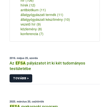
hír
(106)
hírek
(12)
antibiotikum
(11)
állatgyógyászati termék
(11)
állatgyógyászati készítmény
(10)
vezető hír
(9)
közlemény
(8)
konferencia
(7)
2016. május 25, szerda
Az
EFSA
pályázatot írt ki két tudományos
testületébe
TOVÁBB >
2025. március 20, csütörtök
EFSA
gyakornoki program