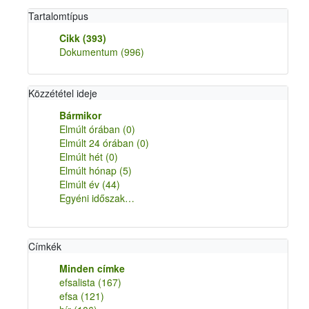
Tartalomtípus
Cikk
(393)
Dokumentum
(996)
Közzététel ideje
Bármikor
Elmúlt órában
(0)
Elmúlt 24 órában
(0)
Elmúlt hét
(0)
Elmúlt hónap
(5)
Elmúlt év
(44)
Egyéni időszak…
Címkék
Minden címke
efsalista
(167)
efsa
(121)