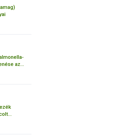
yamag)
yai
Salmonella-
enése az
nezék
colt