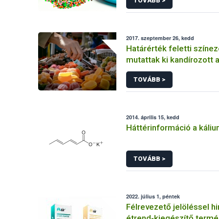
TOVÁBB >
anyagokban
2017. szeptember 26, kedd
Határérték feletti színe
mutattak ki kandírozott
TOVÁBB >
2014. április 15, kedd
Háttérinformáció a káliu
TOVÁBB >
2022. július 1, péntek
Félrevezető jelöléssel hi
étrend-kiegészítő term