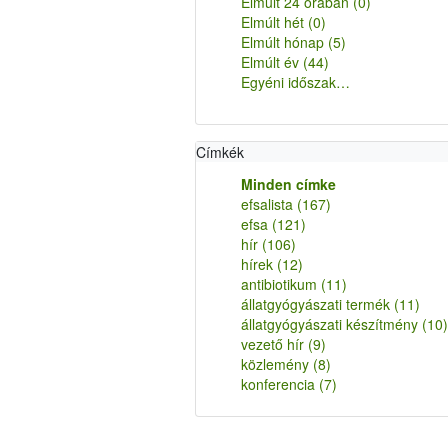
Elmúlt 24 órában
(0)
Elmúlt hét
(0)
Elmúlt hónap
(5)
Elmúlt év
(44)
Egyéni időszak…
Címkék
Minden címke
efsalista
(167)
efsa
(121)
hír
(106)
hírek
(12)
antibiotikum
(11)
állatgyógyászati termék
(11)
állatgyógyászati készítmény
(10)
vezető hír
(9)
közlemény
(8)
konferencia
(7)