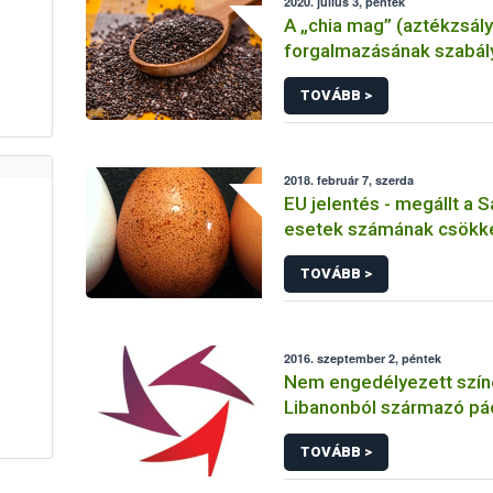
2020. július 3, péntek
A „chia mag” (aztékzsál
forgalmazásának szabál
TOVÁBB >
2018. február 7, szerda
EU jelentés - megállt a 
esetek számának csökk
Európai Unióban
TOVÁBB >
2016. szeptember 2, péntek
Nem engedélyezett szí
Libanonból származó pá
tarlórépában
TOVÁBB >