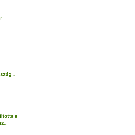
r
,
rszág
lifozát
ltotta a
az
ző