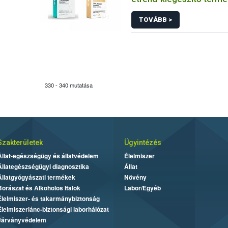
forgalmazását tiltotta m
TOVÁBB >
330 - 340 mutatása
Szakterületek
Ügyintézés
Állat-egészségügy és állatvédelem
Élelmiszer
Állategészségügyi diagnosztika
Állat
Állatgyógyászati termékek
Növény
Borászat és Alkoholos Italok
Labor/Egyéb
Élelmiszer- és takarmánybiztonság
Élelmiszerlánc-biztonsági laborhálózat
Járványvédelem