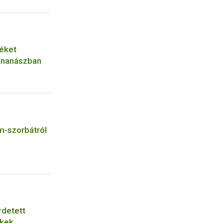
zéket
 ananászban
m-szorbátról
rdetett
ékek