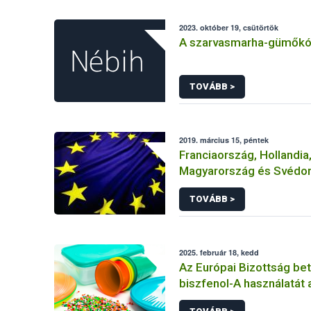
2023. október 19, csütörtök
A szarvasmarha-gümőkó
TOVÁBB >
2019. március 15, péntek
Franciaország, Hollandia
Magyarország és Svédo
közösen értékeli újra a g
TOVÁBB >
hatóanyagot
2025. február 18, kedd
Az Európai Bizottság beti
biszfenol-A használatát 
élelmiszerekkel érintke