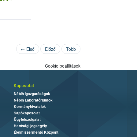
eg a Nébih
← Első
Előző
Több
Cookie beállítások
Kapcsolat
Nébih Igazgatóságok
Nébih Laboratóriumok
Kormányhivatalok
Sajtókapcsolat
Ügyfélszolgálat
Hatósági jogsegély
Élelmiszermentő Központ