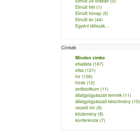
Elmúlt 24 órában
(0)
Elmúlt hét
(1)
Elmúlt hónap
(5)
Elmúlt év
(44)
Egyéni időszak…
Címkék
Minden címke
efsalista
(167)
efsa
(121)
hír
(106)
hírek
(12)
antibiotikum
(11)
állatgyógyászati termék
(11)
állatgyógyászati készítmény
(10)
vezető hír
(9)
közlemény
(8)
konferencia
(7)