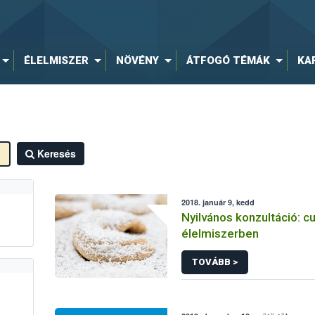
ÉLELMISZER
NÖVÉNY
ÁTFOGÓ TÉMÁK
KA
Keresés
2018. január 9, kedd
Nyilvános konzultáció: c
élelmiszerben
TOVÁBB >