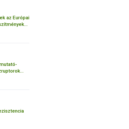
ek az Európai
észítmények
lkozó
tmutató-
zruptorok
ezisztencia