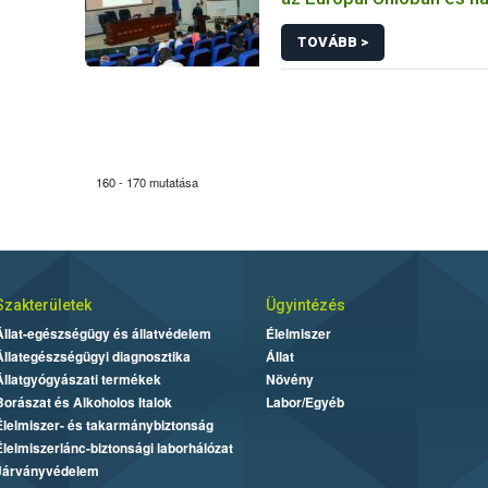
TOVÁBB >
160 - 170 mutatása
Szakterületek
Ügyintézés
Állat-egészségügy és állatvédelem
Élelmiszer
Állategészségügyi diagnosztika
Állat
Állatgyógyászati termékek
Növény
Borászat és Alkoholos Italok
Labor/Egyéb
Élelmiszer- és takarmánybiztonság
Élelmiszerlánc-biztonsági laborhálózat
Járványvédelem