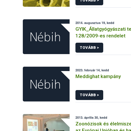
TOVÁBB >
2014. augusztus 19, kedd
GYIK_Állatgyógyászati t
128/2009-es rendelet
TOVÁBB >
2023. február 14, kedd
Meddighat kampány
TOVÁBB >
2013. április 30, kedd
Zoonózisok és élelmisz
az Európai Unióban és h