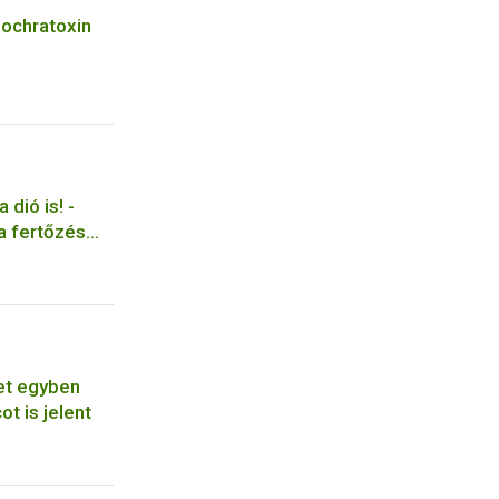
 ochratoxin
 dió is! -
sa fertőzés
nyek listája
et egyben
t is jelent