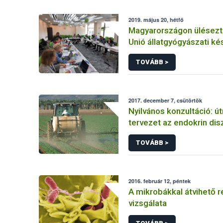
2019. május 20, hétfő
Magyarországon ülésezt
Unió állatgyógyászati k
engedélyezésével fogla
TOVÁBB >
szakemberei
2017. december 7, csütörtök
Nyilvános konzultáció: ú
tervezet az endokrin dis
azonosítására
TOVÁBB >
2016. február 12, péntek
A mikrobákkal átvihető r
vizsgálata