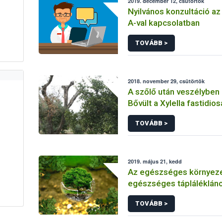
2019. december 12, csütörtök
Nyilvános konzultáció az
A-val kapcsolatban
TOVÁBB >
2018. november 29, csütörtök
A szőlő után veszélyben a
Bővült a Xylella fastidio
kockázatát hordozó növé
TOVÁBB >
2019. május 21, kedd
Az egészséges környez
egészséges tápláléklánco
TOVÁBB >