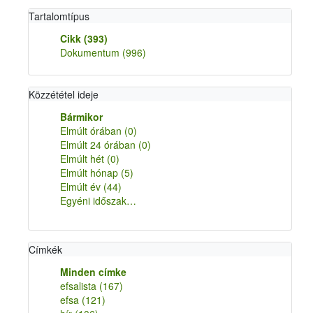
Tartalomtípus
Cikk
(393)
Dokumentum
(996)
Közzététel ideje
Bármikor
Elmúlt órában
(0)
Elmúlt 24 órában
(0)
Elmúlt hét
(0)
Elmúlt hónap
(5)
Elmúlt év
(44)
Egyéni időszak…
Címkék
Minden címke
efsalista
(167)
efsa
(121)