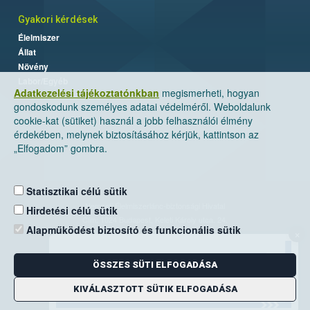
Gyakori kérdések
Élelmiszer
Állat
Növény
Labor/Egyéb
Adatkezelési tájékoztatónkban
megismerheti, hogyan
gondoskodunk személyes adatai védelméről. Weboldalunk
cookie-kat (sütiket) használ a jobb felhasználói élmény
érdekében, melynek biztosításához kérjük, kattintson az
„Elfogadom” gombra.
Statisztikai célú sütik
Nemzeti Élelmiszerlánc-biztonsági Hivatal
Hirdetési célú sütik
Cím: 1024 Budapest, Keleti Károly utca. 24.
Alapműködést biztosító és funkcionális sütik
×
Levelezési cím: 1525 Budapest. Pf. 30.
ÖSSZES SÜTI ELFOGADÁSA
E-mail:
ugyfelszolgalat@nebih.gov.hu
Zöld szám: 06-80/263-244
KIVÁLASZTOTT SÜTIK ELFOGADÁSA
Telefon: 06-1/ 336-9000