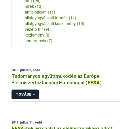
hír
(106)
hírek
(12)
antibiotikum
(11)
állatgyógyászati termék
(11)
állatgyógyászati készítmény
(10)
vezető hír
(9)
közlemény
(8)
konferencia
(7)
2013. július 2, kedd
Tudományos együttműködés az Európai
Élelmiszerbiztonsági Hatósággal (
EFSA
) -
Mit...nyújt nekünk az
EFSA
?
TOVÁBB >
2017. július 11, kedd
EFSA
-felülvizsgálat az élelmiszerekhez adott