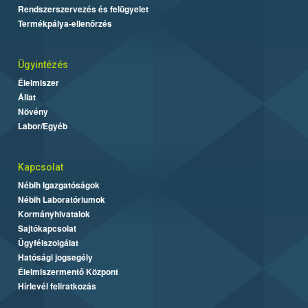
Rendszerszervezés és felügyelet
Termékpálya-ellenőrzés
Ügyintézés
Élelmiszer
Állat
Növény
Labor/Egyéb
Kapcsolat
Nébih Igazgatóságok
Nébih Laboratóriumok
Kormányhivatalok
Sajtókapcsolat
Ügyfélszolgálat
Hatósági jogsegély
Élelmiszermentő Központ
Hírlevél feliratkozás