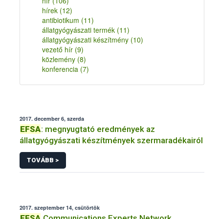
hír
(106)
hírek
(12)
antibiotikum
(11)
állatgyógyászati termék
(11)
állatgyógyászati készítmény
(10)
vezető hír
(9)
közlemény
(8)
konferencia
(7)
2017. december 6, szerda
EFSA
: megnyugtató eredmények az
állatgyógyászati készítmények szermaradékairól
TOVÁBB >
2017. szeptember 14, csütörtök
EFSA
Communications Experts Network