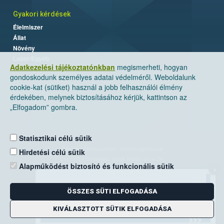
Gyakori kérdések
Élelmiszer
Állat
Növény
Labor/Egyéb
Adatkezelési tájékoztatónkban
megismerheti, hogyan
gondoskodunk személyes adatai védelméről. Weboldalunk
cookie-kat (sütiket) használ a jobb felhasználói élmény
érdekében, melynek biztosításához kérjük, kattintson az
„Elfogadom” gombra.
Statisztikai célú sütik
Nemzeti Élelmiszerlánc-biztonsági Hivatal
Hirdetési célú sütik
Cím: 1024 Budapest, Keleti Károly utca. 24.
Alapműködést biztosító és funkcionális sütik
×
Levelezési cím: 1525 Budapest. Pf. 30.
ÖSSZES SÜTI ELFOGADÁSA
E-mail:
ugyfelszolgalat@nebih.gov.hu
Zöld szám: 06-80/263-244
KIVÁLASZTOTT SÜTIK ELFOGADÁSA
Telefon: 06-1/ 336-9000