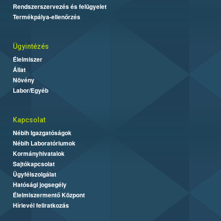
Rendszerszervezés és felügyelet
Termékpálya-ellenőrzés
Ügyintézés
Élelmiszer
Állat
Növény
Labor/Egyéb
Kapcsolat
Nébih Igazgatóságok
Nébih Laboratóriumok
Kormányhivatalok
Sajtókapcsolat
Ügyfélszolgálat
Hatósági jogsegély
Élelmiszermentő Központ
Hírlevél feliratkozás