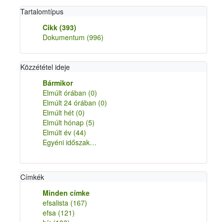
Tartalomtípus
Cikk
(393)
Dokumentum
(996)
Közzététel ideje
Bármikor
Elmúlt órában
(0)
Elmúlt 24 órában
(0)
Elmúlt hét
(0)
Elmúlt hónap
(5)
Elmúlt év
(44)
Egyéni időszak…
Címkék
Minden címke
efsalista
(167)
efsa
(121)