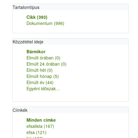
Tartalomtípus
Cikk
(393)
Dokumentum
(996)
Közzététel ideje
Bármikor
Elmúlt órában
(0)
Elmúlt 24 órában
(0)
Elmúlt hét
(0)
Elmúlt hónap
(5)
Elmúlt év
(44)
Egyéni időszak…
Címkék
Minden címke
efsalista
(167)
efsa
(121)