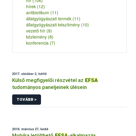
hír
(106)
hírek
(12)
antibiotikum
(11)
állatgyógyászati termék
(11)
állatgyógyászati készítmény
(10)
vezető hír
(9)
közlemény
(8)
konferencia
(7)
2017. október 2, hétfő
Külső megfigyelői részvétel az
EFSA
tudományos paneljeinek ülésein
TOVÁBB >
2018. március 27, kedd
Mobilra letölthető
EFSA
-alkalmazás