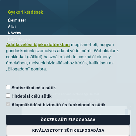
Gyakori kérdések
Élelmiszer
Állat
Növény
Labor/Egyéb
Adatkezelési tájékoztatónkban
megismerheti, hogyan
gondoskodunk személyes adatai védelméről. Weboldalunk
cookie-kat (sütiket) használ a jobb felhasználói élmény
érdekében, melynek biztosításához kérjük, kattintson az
„Elfogadom” gombra.
Statisztikai célú sütik
Nemzeti Élelmiszerlánc-biztonsági Hivatal
Hirdetési célú sütik
Cím: 1024 Budapest, Keleti Károly utca. 24.
Alapműködést biztosító és funkcionális sütik
×
Levelezési cím: 1525 Budapest. Pf. 30.
ÖSSZES SÜTI ELFOGADÁSA
E-mail:
ugyfelszolgalat@nebih.gov.hu
Zöld szám: 06-80/263-244
KIVÁLASZTOTT SÜTIK ELFOGADÁSA
Telefon: 06-1/ 336-9000