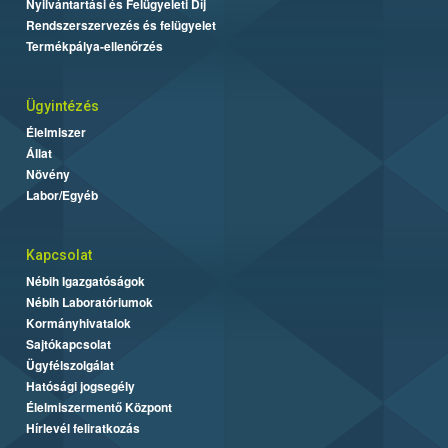
Nyilvántartási és Felügyeleti Díj
Rendszerszervezés és felügyelet
Termékpálya-ellenőrzés
Ügyintézés
Élelmiszer
Állat
Növény
Labor/Egyéb
Kapcsolat
Nébih Igazgatóságok
Nébih Laboratóriumok
Kormányhivatalok
Sajtókapcsolat
Ügyfélszolgálat
Hatósági jogsegély
Élelmiszermentő Központ
Hírlevél feliratkozás