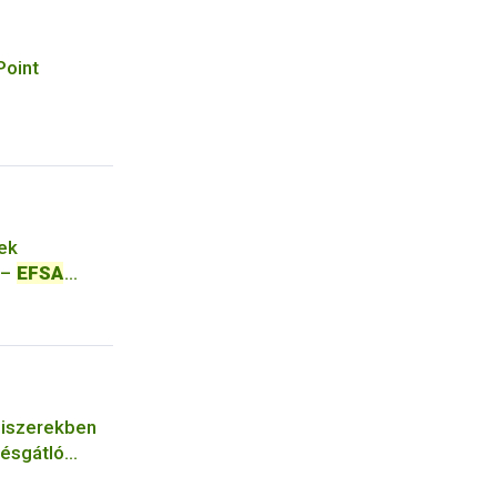
Point
nek
 –
EFSA
miszerekben
gésgátló
l