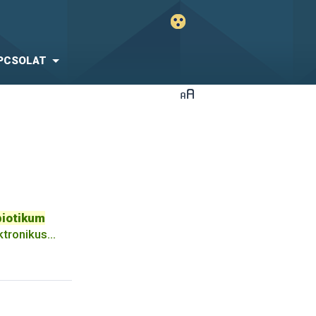
PCSOLAT
biotikum
ktronikus