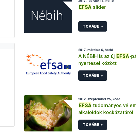
2017. február 13, hétfő
EFSA
slider
TOVÁBB >
2017. március 6, hétfő
A NÉBIH is az új
EFSA
-p
nyertesei között
TOVÁBB >
2012. szeptember 25, kedd
EFSA
tudományos véle
alkaloidok kockázatáról
TOVÁBB >