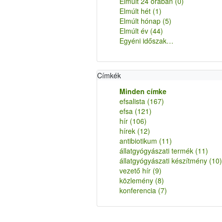
Elmúlt 24 órában
(0)
Elmúlt hét
(1)
Elmúlt hónap
(5)
Elmúlt év
(44)
Egyéni időszak…
Címkék
Minden címke
efsalista
(167)
efsa
(121)
hír
(106)
hírek
(12)
antibiotikum
(11)
állatgyógyászati termék
(11)
állatgyógyászati készítmény
(10)
vezető hír
(9)
közlemény
(8)
konferencia
(7)