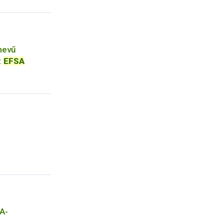
nevű
z
EFSA
A-