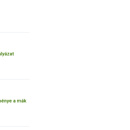
ályázat
ménye a mák