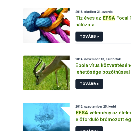
2018. október 31, szerda
Tíz éves az
EFSA
Focal 
hálózata
TOVÁBB >
2014. november 13, csütörtök
Ebola vírus közvetítésé
lehetősége bozóthússal
vélemény
TOVÁBB >
2012. szeptember 25, kedd
EFSA
vélemény az élel
előforduló brómozott é
anyagok egy csoportjáró