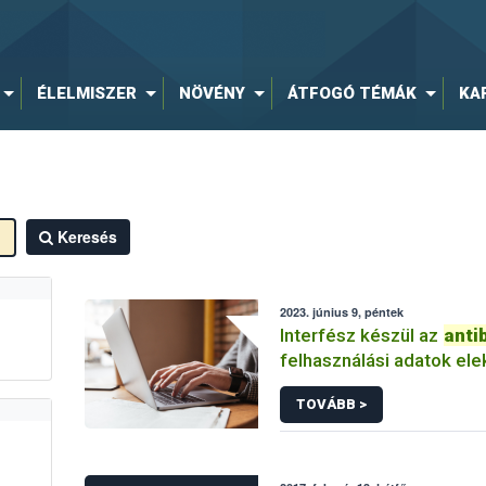
ÉLELMISZER
NÖVÉNY
ÁTFOGÓ TÉMÁK
KA
Keresés
2023. június 9, péntek
Interfész készül az
anti
felhasználási adatok ele
benyújtásához
TOVÁBB >