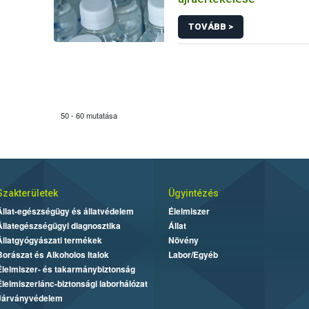
TOVÁBB >
50 - 60 mutatása
Szakterületek
Ügyintézés
Állat-egészségügy és állatvédelem
Élelmiszer
Állategészségügyi diagnosztika
Állat
Állatgyógyászati termékek
Növény
Borászat és Alkoholos Italok
Labor/Egyéb
Élelmiszer- és takarmánybiztonság
Élelmiszerlánc-biztonsági laborhálózat
Járványvédelem