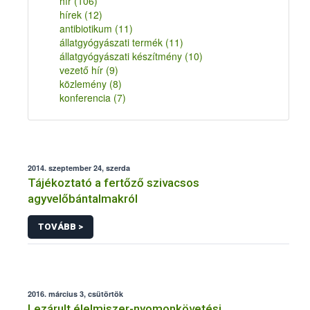
hír
(106)
hírek
(12)
antibiotikum
(11)
állatgyógyászati termék
(11)
állatgyógyászati készítmény
(10)
vezető hír
(9)
közlemény
(8)
konferencia
(7)
2014. szeptember 24, szerda
Tájékoztató a fertőző szivacsos
agyvelőbántalmakról
TOVÁBB >
2016. március 3, csütörtök
Lezárult élelmiszer-nyomonkövetési,