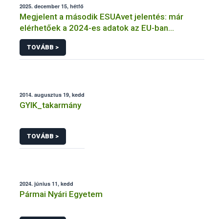
2025. december 15, hétfő
Megjelent a második ESUAvet jelentés: már
elérhetőek a 2024-es adatok az EU-ban
értékesített és felhasznált állatgyógyászati
TOVÁBB >
antimikrobiális szerekről
2014. augusztus 19, kedd
GYIK_takarmány
TOVÁBB >
2024. június 11, kedd
Pármai Nyári Egyetem