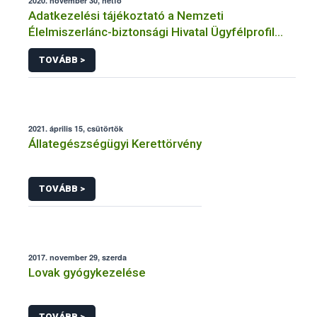
2020. november 30, hétfő
Adatkezelési tájékoztató a Nemzeti
Élelmiszerlánc-biztonsági Hivatal Ügyfélprofil
Rendszerben állatgyógyászati termékek
TOVÁBB >
témakörben közhatalmi eljárásaihoz kapcsolódó
adatkezeléséhez
2021. április 15, csütörtök
Állategészségügyi Kerettörvény
TOVÁBB >
2017. november 29, szerda
Lovak gyógykezelése
TOVÁBB >