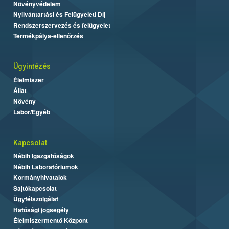
Növényvédelem
Nyilvántartási és Felügyeleti Díj
Rendszerszervezés és felügyelet
Termékpálya-ellenőrzés
Ügyintézés
Élelmiszer
Állat
Növény
Labor/Egyéb
Kapcsolat
Nébih Igazgatóságok
Nébih Laboratóriumok
Kormányhivatalok
Sajtókapcsolat
Ügyfélszolgálat
Hatósági jogsegély
Élelmiszermentő Központ