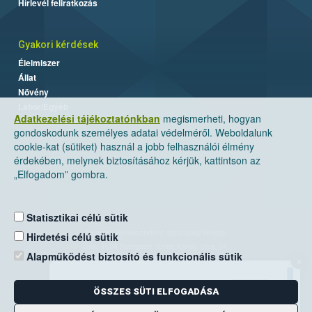
Hírlevél feliratkozás
Gyakori kérdések
Élelmiszer
Állat
Növény
Labor/Egyéb
Adatkezelési tájékoztatónkban
megismerheti, hogyan
gondoskodunk személyes adatai védelméről. Weboldalunk
cookie-kat (sütiket) használ a jobb felhasználói élmény
érdekében, melynek biztosításához kérjük, kattintson az
„Elfogadom” gombra.
Statisztikai célú sütik
Nemzeti Élelmiszerlánc-biztonsági Hivatal
Hirdetési célú sütik
Cím: 1024 Budapest, Keleti Károly utca. 24.
Alapműködést biztosító és funkcionális sütik
×
Levelezési cím: 1525 Budapest. Pf. 30.
ÖSSZES SÜTI ELFOGADÁSA
E-mail:
ugyfelszolgalat@nebih.gov.hu
Zöld szám: 06-80/263-244