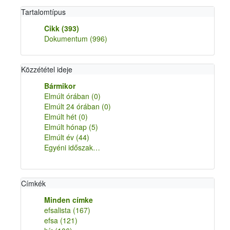
Tartalomtípus
Cikk
(393)
Dokumentum
(996)
Közzététel ideje
Bármikor
Elmúlt órában
(0)
Elmúlt 24 órában
(0)
Elmúlt hét
(0)
Elmúlt hónap
(5)
Elmúlt év
(44)
Egyéni időszak…
Címkék
Minden címke
efsalista
(167)
efsa
(121)