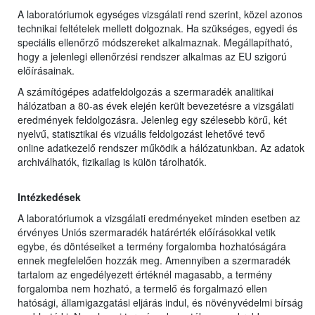
A laboratóriumok egységes vizsgálati rend szerint, közel azonos
technikai feltételek mellett dolgoznak. Ha szükséges, egyedi és
speciális ellenőrző módszereket alkalmaznak. Megállapítható,
hogy a jelenlegi ellenőrzési rendszer alkalmas az EU szigorú
előírásainak.
A számítógépes adatfeldolgozás a szermaradék analitikai
hálózatban a 80-as évek elején került bevezetésre a vizsgálati
eredmények feldolgozásra. Jelenleg egy szélesebb körű, két
nyelvű, statisztikai és vizuális feldolgozást lehetővé tevő
online adatkezelő rendszer működik a hálózatunkban. Az adatok
archiválhatók, fizikailag is külön tárolhatók.
Intézkedések
A laboratóriumok a vizsgálati eredményeket minden esetben az
érvényes Uniós szermaradék határérték előírásokkal vetik
egybe, és döntéseiket a termény forgalomba hozhatóságára
ennek megfelelően hozzák meg. Amennyiben a szermaradék
tartalom az engedélyezett értéknél magasabb, a termény
forgalomba nem hozható, a termelő és forgalmazó ellen
hatósági, államigazgatási eljárás indul, és növényvédelmi bírság