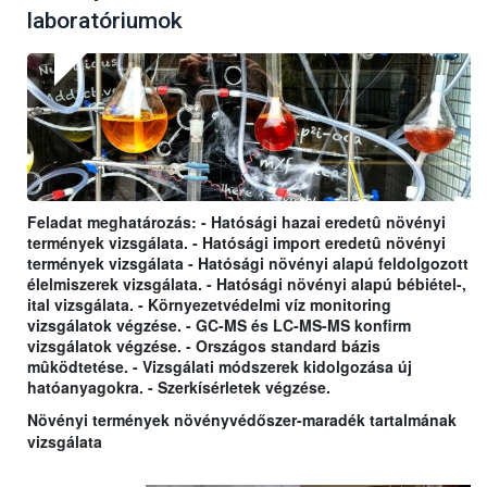
laboratóriumok
Feladat meghatározás: - Hatósági hazai eredetû növényi
termények vizsgálata. - Hatósági import eredetû növényi
termények vizsgálata - Hatósági növényi alapú feldolgozott
élelmiszerek vizsgálata. - Hatósági növényi alapú bébiétel-,
ital vizsgálata. - Környezetvédelmi víz monitoring
vizsgálatok végzése. - GC-MS és LC-MS-MS konfirm
vizsgálatok végzése. - Országos standard bázis
mûködtetése. - Vizsgálati módszerek kidolgozása új
hatóanyagokra. - Szerkísérletek végzése.
Növényi termények növényvédőszer-maradék tartalmának
vizsgálata