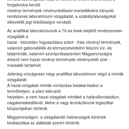
forgalomba kerülő
növényi termények növényvédőszer-maradékokra irányuló
rendszeres laboratóriumi vizsgálatát, a szabálytalanságokat
elkövetők jogi felelősségre vonását.
Az analitikai laboratóriumok a 70-es évek elejétől rendszeresen
vizsgálják a
hazai - közvetlen fogyasztásra szánt - friss növényi termények,
valamint gabonafélék és környezetvédelmi felszíni víz- és
talajminták, valamint szúrópróbaszerűen Magyarországra
érkező nem hazai növényi termények növényvédő szer -
maradék tartalmát.
Jelenleg országosan négy analitikai laboratórium végzi a minták
vizsgálatát.
A hazai vizsgálati minták mintázása betakarításkor a
termőhelyen, a piaci elárusító
helyeken, a nem hazai vizsgálati mintáké a határállomásokon,
nagykereskedőknél, illetve a nagy áruházláncok logisztikai
központjaiban történik.
Magyarországon, a vizsgálandó hatóanyagok körének
kiválasztása az alábbiak szerint történik: