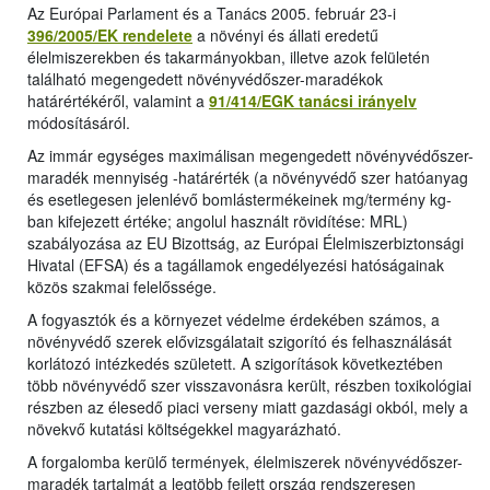
Az Európai Parlament és a Tanács 2005. február 23-i
396/2005/EK rendelete
a növényi és állati eredetű
élelmiszerekben és takarmányokban, illetve azok felületén
található megengedett növényvédőszer-maradékok
határértékéről, valamint a
91/414/EGK tanácsi irányelv
módosításáról.
Az immár egységes maximálisan megengedett növényvédőszer-
maradék mennyiség -határérték (a növényvédő szer hatóanyag
és esetlegesen jelenlévő bomlástermékeinek mg/termény kg-
ban kifejezett értéke; angolul használt rövidítése: MRL)
szabályozása az EU Bizottság, az Európai Élelmiszerbiztonsági
Hivatal (EFSA) és a tagállamok engedélyezési hatóságainak
közös szakmai felelőssége.
A fogyasztók és a környezet védelme érdekében számos, a
növényvédő szerek elővizsgálatait szigorító és felhasználását
korlátozó intézkedés született. A szigorítások következtében
több növényvédő szer visszavonásra került, részben toxikológiai
részben az élesedő piaci verseny miatt gazdasági okból, mely a
növekvő kutatási költségekkel magyarázható.
A forgalomba kerülő termények, élelmiszerek növényvédőszer-
maradék tartalmát a legtöbb fejlett ország rendszeresen