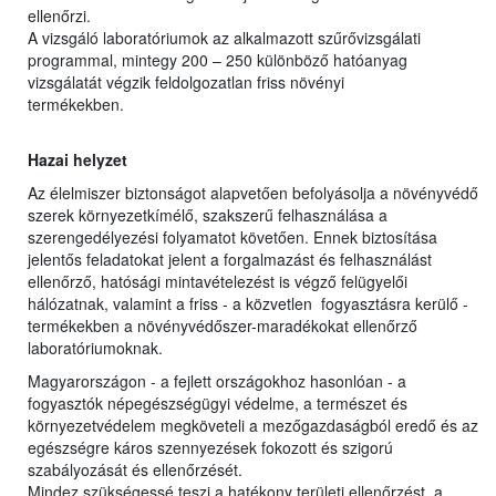
ellenőrzi.
A vizsgáló laboratóriumok az alkalmazott szűrővizsgálati
programmal, mintegy 200 – 250 különböző hatóanyag
vizsgálatát végzik feldolgozatlan friss növényi
termékekben.
Hazai helyzet
Az élelmiszer biztonságot alapvetően befolyásolja a növényvédő
szerek környezetkímélő, szakszerű felhasználása a
szerengedélyezési folyamatot követően. Ennek biztosítása
jelentős feladatokat jelent a forgalmazást és felhasználást
ellenőrző, hatósági mintavételezést is végző felügyelői
hálózatnak, valamint a friss - a közvetlen fogyasztásra kerülő -
termékekben a növényvédőszer-maradékokat ellenőrző
laboratóriumoknak.
Magyarországon - a fejlett országokhoz hasonlóan - a
fogyasztók népegészségügyi védelme, a természet és
környezetvédelem megköveteli a mezőgazdaságból eredő és az
egészségre káros szennyezések fokozott és szigorú
szabályozását és ellenőrzését.
Mindez szükségessé teszi a hatékony területi ellenőrzést, a