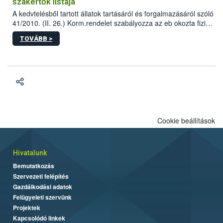
szakértők listája
A kedvtelésből tartott állatok tartásáról és forgalmazásáról szóló
41/2010. (II. 26.) Korm.rendelet szabályozza az eb okozta fizikai
sérülés, illetve ennek veszélye keletkezésekor felmerülő
TOVÁBB >
hatósági feladatokat, valamint a veszélyes eb tartását és annak
engedélyezését. Ezen eljárások során szükség esetén be kell
vonni az ebek viselkedésének megítélésében jártas szakértőt.
Cookie beállítások
Hivatalunk
Bemutatkozás
Szervezeti felépítés
Gazdálkodási adatok
Felügyeleti szervünk
Projektek
Kapcsolódó linkek