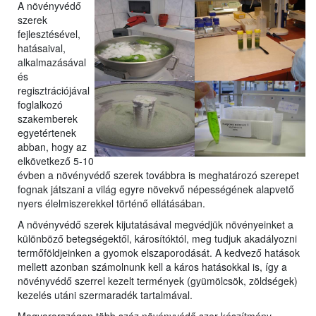
A növényvédő
szerek
fejlesztésével,
hatásaival,
a
lkalmazásával
és
regisztrációjával
foglalkozó
szakemberek
egyetérte
nek
abban, hogy az
elkövetkező 5-10
évben a növényvédő szerek továbbra is meghatározó szerepet
fognak játszani a világ egyre növekvő népességének alapvető
nyers élelmiszerekkel történő ellátásában.
A növényvédő szerek kijutatásával megvédjük növényeinket a
különböző betegségektől, károsítóktól, meg tudjuk akadályozni
termőföldjeinken a gyomok elszaporodását. A kedvező hatások
mellett azonban számolnunk kell a káros hatásokkal is, így a
növényvédő szerrel kezelt termények (gyümölcsök, zöldségek)
kezelés utáni szermaradék tartalmával.