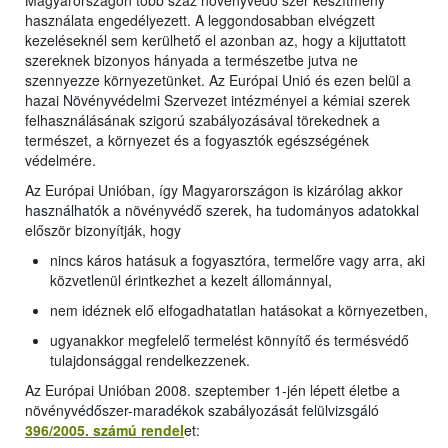
Magyarországon több száz növényvédő szer készítmény
használata engedélyezett. A leggondosabban elvégzett
kezeléseknél sem kerülhető el azonban az, hogy a kijuttatott
szereknek bizonyos hányada a természetbe jutva ne
szennyezze környezetünket. Az Európai Unió és ezen belül a
hazai Növényvédelmi Szervezet intézményei a kémiai szerek
felhasználásának szigorú szabályozásával törekednek a
természet, a környezet és a fogyasztók egészségének
védelmére.
Az Európai Unióban, így Magyarországon is kizárólag akkor
használhatók a növényvédő szerek, ha tudományos adatokkal
először bizonyítják, hogy
nincs káros hatásuk a fogyasztóra, termelőre vagy arra, aki
közvetlenül érintkezhet a kezelt állománnyal,
nem idéznek elő elfogadhatatlan hatásokat a környezetben,
ugyanakkor megfelelő termelést könnyítő és termésvédő
tulajdonsággal rendelkezzenek.
Az Európai Unióban 2008. szeptember 1-jén lépett életbe a
növényvédőszer-maradékok szabályozását felülvizsgáló
396/2005. számú rendel
et: