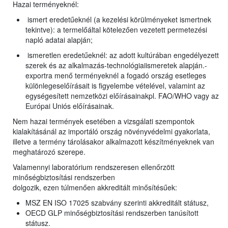
Hazai terményeknél:
ismert eredetűeknél (a kezelési körülményeket ismertnek
tekintve): a termelőáltal kötelezően vezetett permetezési
napló adatai alapján;
ismeretlen eredetűeknél: az adott kultúrában engedélyezett
szerek és az alkalmazás-technológiaiismeretek alapján.-
exportra menő terményeknél a fogadó ország esetleges
különlegeselőírásait is figyelembe vételével, valamint az
egységesített nemzetközi előírásainakpl. FAO/WHO vagy az
Európai Uniós előírásainak.
Nem hazai termények esetében a vizsgálati szempontok
kialakításánál az importáló ország növényvédelmi gyakorlata,
illetve a termény tárolásakor alkalmazott készítményeknek van
meghatározó szerepe.
Valamennyi laboratórium rendszeresen ellenőrzött
minőségbiztosítási rendszerben
dolgozik, ezen túlmenően akkreditált minősítésűek:
MSZ EN ISO 17025 szabvány szerinti akkreditált státusz,
OECD GLP minőségbiztosítási rendszerben tanúsított
státusz.