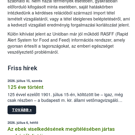
szabható ki. Nem hazai termények esetében, gyakrabban
előforduló kifogásolt minta esetében, saját hatáskörben
intézkedünk a kérdéses relációból származó import tétel
ismételt vizsgálatáról, vagy a tétel ideiglenes beléptetéséről, ami
a kedvező vizsgálati eredményig forgalmazási korlátozást jelent.
Külön kihívást jelent az Unióban már jól működő RASFF (Rapid
Alert System for Food and Feed) információs rendszer, amely
gyorsan értesíti a tagországokat, az emberi egészséget
veszélyeztető problémáról.
Friss hírek
2026. július 15, szerda
125 éve történt
125 évvel ezelőtt 1901. július 15-én, költözött be – igaz, még
csak részben – a budapesti m. kir. állami vetőmagvizsgáló
állomás a Kis Rókus utca 15. szám alatti, Czigler Győző által
TOVÁBB >
tervezett új épületébe.
2026. július 6, hétfő
Az ebek viselkedésének megítélésében jártas