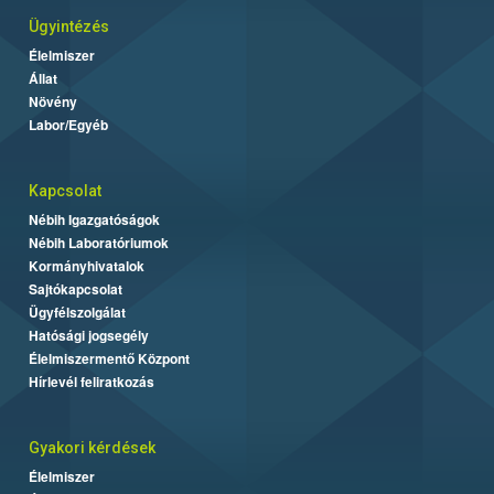
Ügyintézés
Élelmiszer
Állat
Növény
Labor/Egyéb
Kapcsolat
Nébih Igazgatóságok
Nébih Laboratóriumok
Kormányhivatalok
Sajtókapcsolat
Ügyfélszolgálat
Hatósági jogsegély
Élelmiszermentő Központ
Hírlevél feliratkozás
Gyakori kérdések
Élelmiszer