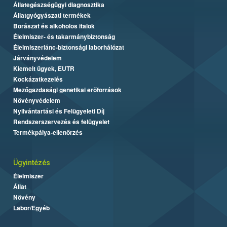
Állategészségügyi diagnosztika
Állatgyógyászati termékek
Borászat és alkoholos italok
Élelmiszer- és takarmánybiztonság
Élelmiszerlánc-biztonsági laborhálózat
Járványvédelem
Kiemelt ügyek, EUTR
Kockázatkezelés
Mezőgazdasági genetikai erőforrások
Növényvédelem
Nyilvántartási és Felügyeleti Díj
Rendszerszervezés és felügyelet
Termékpálya-ellenőrzés
Ügyintézés
Élelmiszer
Állat
Növény
Labor/Egyéb