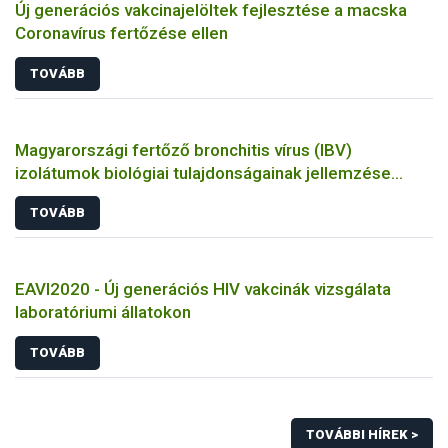
Új generációs vakcinajelöltek fejlesztése a macska
Coronavírus fertőzése ellen
TOVÁBB
Magyarországi fertőző bronchitis vírus (IBV)
izolátumok biológiai tulajdonságainak jellemzése
állatkísérletes és molekuláris biológiai eszközökkel
TOVÁBB
EAVI2020 - Új generációs HIV vakcinák vizsgálata
laboratóriumi állatokon
TOVÁBB
TOVÁBBI HÍREK >