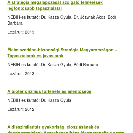
A stratégia megalapozását szolgáló felmérések
legfontosabb tapasztalatai
NÉBIH-es kutató: Dr. Kasza Gyula, Dr. Józwiak Ákos, Bódi
Barbara
Lezárult: 2013
Élelmiszerlánc-biztonsági Stratégia Magyarországon –
Tapasztalatok és javaslatok
NÉBIH-es kutató: Dr. Kasza Gyula, Bódi Barbara
Lezárult: 2013
A bioterrorizmus története és jelentősége
NÉBIH-es kutató: Dr. Kasza Gyula
Lezárult: 2012
A disszimilaritás gyakorisági eloszlásának és
dendogramjainak összehasonlítása klaszteranalízis során,