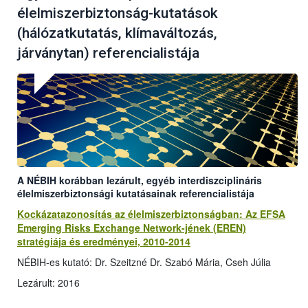
élelmiszerbiztonság-kutatások
(hálózatkutatás, klímaváltozás,
járványtan) referencialistája
A NÉBIH korábban lezárult, egyéb interdiszciplináris
élelmiszerbiztonsági kutatásainak referencialistája
Kockázatazonosítás az élelmiszerbiztonságban: Az EFSA
Emerging Risks Exchange Network-jének (EREN)
stratégiája és eredményei, 2010-2014
NÉBIH-es kutató: Dr. Szeitzné Dr. Szabó Mária, Cseh Júlia
Lezárult: 2016