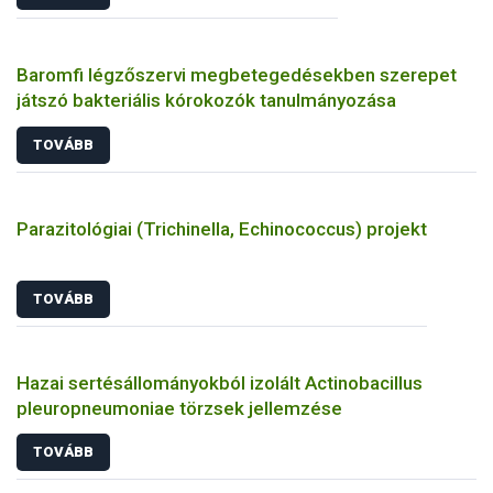
Baromfi légzőszervi megbetegedésekben szerepet
játszó bakteriális kórokozók tanulmányozása
TOVÁBB
Parazitológiai (Trichinella, Echinococcus) projekt
TOVÁBB
Hazai sertésállományokból izolált Actinobacillus
pleuropneumoniae törzsek jellemzése
TOVÁBB