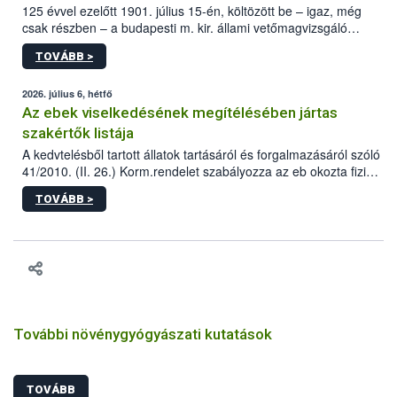
125 évvel ezelőtt 1901. július 15-én, költözött be – igaz, még
csak részben – a budapesti m. kir. állami vetőmagvizsgáló
állomás a Kis Rókus utca 15. szám alatti, Czigler Győző által
TOVÁBB >
tervezett új épületébe.
2026. július 6, hétfő
Az ebek viselkedésének megítélésében jártas
szakértők listája
A kedvtelésből tartott állatok tartásáról és forgalmazásáról szóló
41/2010. (II. 26.) Korm.rendelet szabályozza az eb okozta fizikai
sérülés, illetve ennek veszélye keletkezésekor felmerülő
TOVÁBB >
hatósági feladatokat, valamint a veszélyes eb tartását és annak
engedélyezését. Ezen eljárások során szükség esetén be kell
vonni az ebek viselkedésének megítélésében jártas szakértőt.
További növénygyógyászati kutatások
TOVÁBB