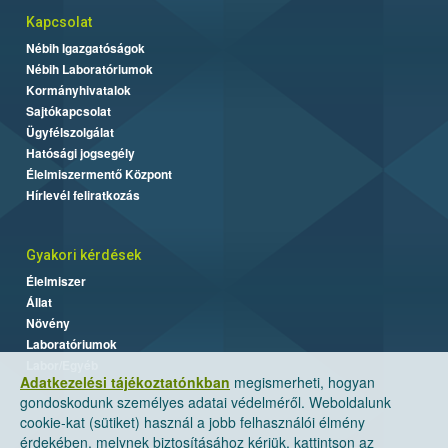
Kapcsolat
Nébih Igazgatóságok
Nébih Laboratóriumok
Kormányhivatalok
Sajtókapcsolat
Ügyfélszolgálat
Hatósági jogsegély
Élelmiszermentő Központ
Hírlevél feliratkozás
Gyakori kérdések
Élelmiszer
Állat
Növény
Laboratóriumok
Labor/Egyéb
Adatkezelési tájékoztatónkban
megismerheti, hogyan
gondoskodunk személyes adatai védelméről. Weboldalunk
cookie-kat (sütiket) használ a jobb felhasználói élmény
érdekében, melynek biztosításához kérjük, kattintson az