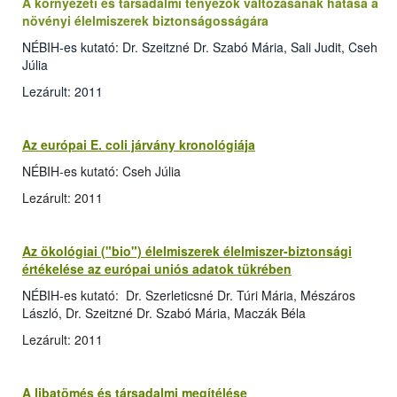
A környezeti és társadalmi tényezők változásának hatása a
növényi élelmiszerek biztonságosságára
NÉBIH-es kutató: Dr. Szeitzné Dr. Szabó Mária, Sali Judit, Cseh
Júlia
Lezárult: 2011
Az európai E. coli járvány kronológiája
NÉBIH-es kutató: Cseh Júlia
Lezárult: 2011
Az ökológiai ("bio") élelmiszerek élelmiszer-biztonsági
értékelése az európai uniós adatok tükrében
NÉBIH-es kutató: Dr. Szerleticsné Dr. Túri Mária, Mészáros
László, Dr. Szeitzné Dr. Szabó Mária, Maczák Béla
Lezárult: 2011
A libatömés és társadalmi megítélése