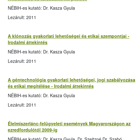
NÉBIH-es kutató: Dr. Kasza Gyula
Lezárult: 2011
A klónozás gyakorlati lehetőségei és etikai szempontjai -
Irodalmi áttekintés
NÉBIH-es kutató: Dr. Kasza Gyula
Lezárult: 2011
A géntechnológia gyakorlati lehetőségei, jogi szabályozása
és etikai megítélése - Irodalmi áttekintés
NÉBIH-es kutató: Dr. Kasza Gyula
Lezárult: 2011
Élelmiszerlánc-felügyeleti események Magyarországon az
ezredfordulótól 2009-ig
NÉBIH-es kutató: Dr. Kasza Gyula, Dr. Szeitzné Dr. Szabó