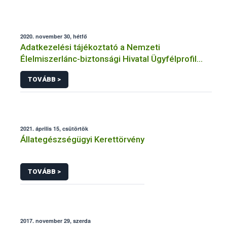
2020. november 30, hétfő
Adatkezelési tájékoztató a Nemzeti
Élelmiszerlánc-biztonsági Hivatal Ügyfélprofil
Rendszerben állatgyógyászati termékek
TOVÁBB >
témakörben közhatalmi eljárásaihoz kapcsolódó
adatkezeléséhez
2021. április 15, csütörtök
Állategészségügyi Kerettörvény
TOVÁBB >
2017. november 29, szerda