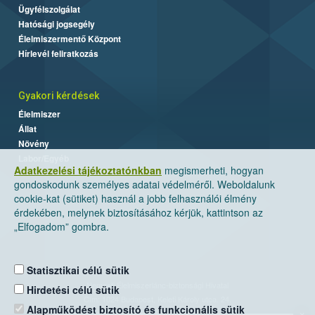
Ügyfélszolgálat
Hatósági jogsegély
Élelmiszermentő Központ
Hírlevél feliratkozás
Gyakori kérdések
Élelmiszer
Állat
Növény
Labor/Egyéb
Adatkezelési tájékoztatónkban
megismerheti, hogyan
gondoskodunk személyes adatai védelméről. Weboldalunk
cookie-kat (sütiket) használ a jobb felhasználói élmény
érdekében, melynek biztosításához kérjük, kattintson az
„Elfogadom” gombra.
Statisztikai célú sütik
Nemzeti Élelmiszerlánc-biztonsági Hivatal
Hirdetési célú sütik
Cím: 1024 Budapest, Keleti Károly utca. 24.
Alapműködést biztosító és funkcionális sütik
×
Levelezési cím: 1525 Budapest. Pf. 30.