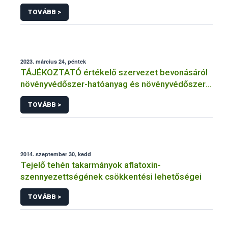
TOVÁBB >
2023. március 24, péntek
TÁJÉKOZTATÓ értékelő szervezet bevonásáról
növényvédőszer-hatóanyag és növényvédőszer
engedélyezésére, továbbá a meglévő engedély
TOVÁBB >
meghosszabbítására vagy módosítására irányuló
eljárásba
2014. szeptember 30, kedd
Tejelő tehén takarmányok aflatoxin-
szennyezettségének csökkentési lehetőségei
TOVÁBB >