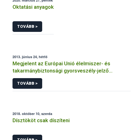
2020. március 27, péntek
Oktatási anyagok
TOVÁBB >
2013. június 24, hétfő
Megjelent az Európai Unió élelmiszer- és
takarmánybiztonsági gyorsveszély-jelző
rendszerének éves jelentése
TOVÁBB >
2018. október 10, szerda
Dísztököt csak díszíteni
TOVÁBB >