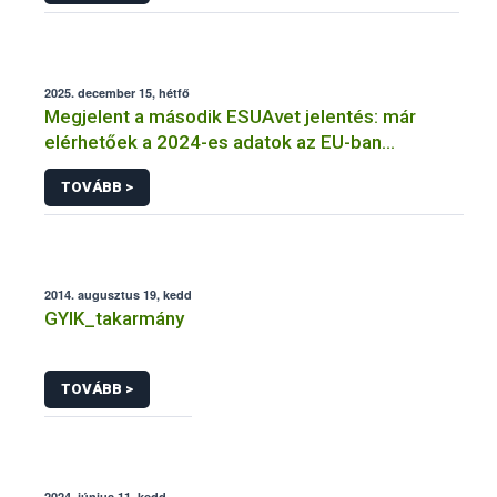
2025. december 15, hétfő
Megjelent a második ESUAvet jelentés: már
elérhetőek a 2024-es adatok az EU-ban
értékesített és felhasznált állatgyógyászati
TOVÁBB >
antimikrobiális szerekről
2014. augusztus 19, kedd
GYIK_takarmány
TOVÁBB >
2024. június 11, kedd