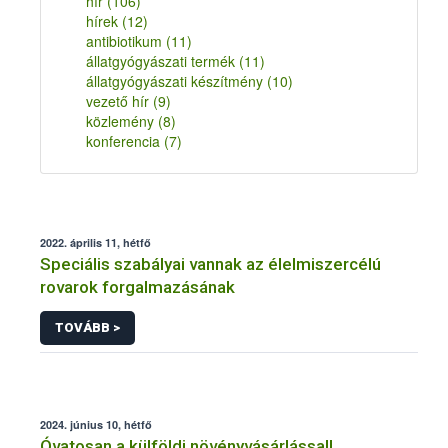
hír
(106)
hírek
(12)
antibiotikum
(11)
állatgyógyászati termék
(11)
állatgyógyászati készítmény
(10)
vezető hír
(9)
közlemény
(8)
konferencia
(7)
2022. április 11, hétfő
Speciális szabályai vannak az élelmiszercélú
rovarok forgalmazásának
TOVÁBB >
2024. június 10, hétfő
Óvatosan a külföldi növényvásárlással!