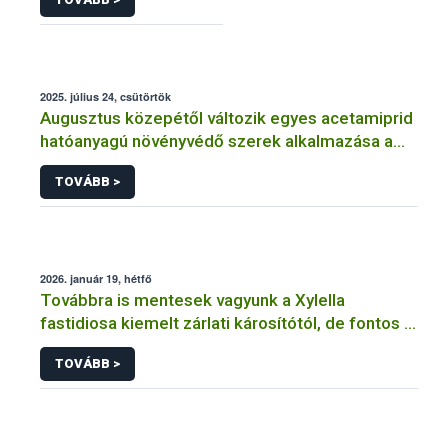
2025. július 24, csütörtök
Augusztus közepétől változik egyes acetamiprid
hatóanyagú növényvédő szerek alkalmazása a
határérték csökkentése miatt
TOVÁBB >
2026. január 19, hétfő
Továbbra is mentesek vagyunk a Xylella
fastidiosa kiemelt zárlati károsítótól, de fontos a
megelőzés
TOVÁBB >