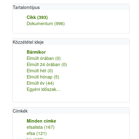
Tartalomtípus
Cikk
(393)
Dokumentum
(996)
Közzététel ideje
Bármikor
Elmúlt órában
(0)
Elmúlt 24 órában
(0)
Elmúlt hét
(0)
Elmúlt hónap
(5)
Elmúlt év
(44)
Egyéni időszak…
Címkék
Minden címke
efsalista
(167)
efsa
(121)