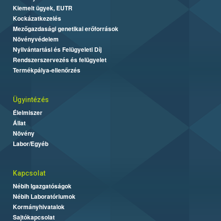
Kiemelt ügyek, EUTR
Kockázatkezelés
Mezőgazdasági genetikai erőforrások
Növényvédelem
Nyilvántartási és Felügyeleti Díj
Rendszerszervezés és felügyelet
Termékpálya-ellenőrzés
Ügyintézés
Élelmiszer
Állat
Növény
Labor/Egyéb
Kapcsolat
Nébih Igazgatóságok
Nébih Laboratóriumok
Kormányhivatalok
Sajtókapcsolat