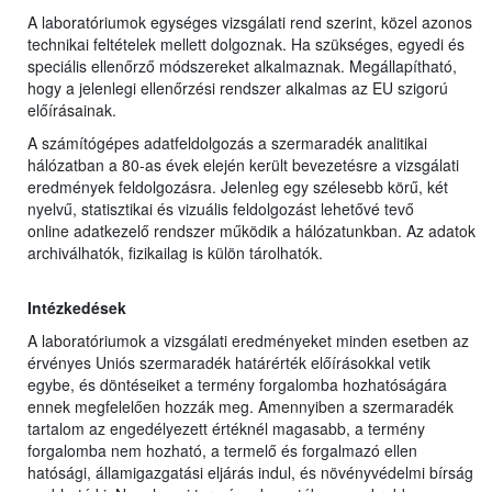
A laboratóriumok egységes vizsgálati rend szerint, közel azonos
technikai feltételek mellett dolgoznak. Ha szükséges, egyedi és
speciális ellenőrző módszereket alkalmaznak. Megállapítható,
hogy a jelenlegi ellenőrzési rendszer alkalmas az EU szigorú
előírásainak.
A számítógépes adatfeldolgozás a szermaradék analitikai
hálózatban a 80-as évek elején került bevezetésre a vizsgálati
eredmények feldolgozásra. Jelenleg egy szélesebb körű, két
nyelvű, statisztikai és vizuális feldolgozást lehetővé tevő
online adatkezelő rendszer működik a hálózatunkban. Az adatok
archiválhatók, fizikailag is külön tárolhatók.
Intézkedések
A laboratóriumok a vizsgálati eredményeket minden esetben az
érvényes Uniós szermaradék határérték előírásokkal vetik
egybe, és döntéseiket a termény forgalomba hozhatóságára
ennek megfelelően hozzák meg. Amennyiben a szermaradék
tartalom az engedélyezett értéknél magasabb, a termény
forgalomba nem hozható, a termelő és forgalmazó ellen
hatósági, államigazgatási eljárás indul, és növényvédelmi bírság