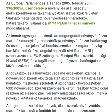
Az Európai Parlament és a Tanács 2005. február 23-i
396/2005/EK rendelete
a növényi és állati eredetű
élelmiszerekben és takarmányokban, illetve azok felületén
található megengedett növényvédőszer-maradékok
határértékéről, valamint a
91/414/EGK tanácsi irányelv
módosításáról.
Az immár egységes maximálisan megengedett növényvédőszer-
maradék mennyiség -határérték (a növényvédő szer hatóanyag
és esetlegesen jelenlévő bomlástermékeinek mg/termény kg-
ban kifejezett értéke; angolul használt rövidítése: MRL)
szabályozása az EU Bizottság, az Európai Élelmiszerbiztonsági
Hivatal (EFSA) és a tagállamok engedélyezési hatóságainak
közös szakmai felelőssége.
A fogyasztók és a környezet védelme érdekében számos, a
növényvédő szerek elővizsgálatait szigorító és felhasználását
korlátozó intézkedés született. A szigorítások következtében
több növényvédő szer visszavonásra került, részben toxikológiai
részben az élesedő piaci verseny miatt gazdasági okból, mely a
növekvő kutatási költségekkel magyarázható.
A forgalomba kerülő termények, élelmiszerek növényvédőszer-
maradék tartalmát a legtöbb fejlett ország rendszeresen