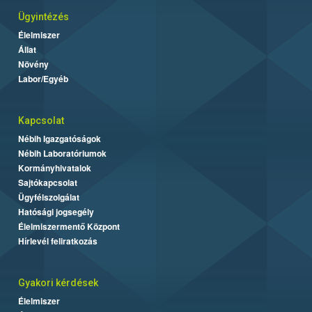
Ügyintézés
Élelmiszer
Állat
Növény
Labor/Egyéb
Kapcsolat
Nébih Igazgatóságok
Nébih Laboratóriumok
Kormányhivatalok
Sajtókapcsolat
Ügyfélszolgálat
Hatósági jogsegély
Élelmiszermentő Központ
Hírlevél feliratkozás
Gyakori kérdések
Élelmiszer