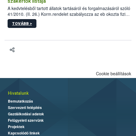
szakértők listája
A kedvtelésből tartott állatok tartásáról és forgalmazásáról szóló
41/2010. (II. 26.) Korm.rendelet szabályozza az eb okozta fizikai
sérülés, illetve ennek veszélye keletkezésekor felmerülő
TOVÁBB >
hatósági feladatokat, valamint a veszélyes eb tartását és annak
engedélyezését. Ezen eljárások során szükség esetén be kell
vonni az ebek viselkedésének megítélésében jártas szakértőt.
Cookie beállítások
Hivatalunk
Bemutatkozás
Szervezeti felépítés
Gazdálkodási adatok
Felügyeleti szervünk
Projektek
Kapcsolódó linkek