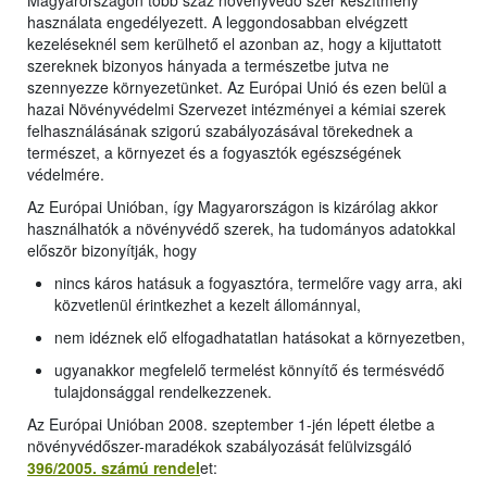
Magyarországon több száz növényvédő szer készítmény
használata engedélyezett. A leggondosabban elvégzett
kezeléseknél sem kerülhető el azonban az, hogy a kijuttatott
szereknek bizonyos hányada a természetbe jutva ne
szennyezze környezetünket. Az Európai Unió és ezen belül a
hazai Növényvédelmi Szervezet intézményei a kémiai szerek
felhasználásának szigorú szabályozásával törekednek a
természet, a környezet és a fogyasztók egészségének
védelmére.
Az Európai Unióban, így Magyarországon is kizárólag akkor
használhatók a növényvédő szerek, ha tudományos adatokkal
először bizonyítják, hogy
nincs káros hatásuk a fogyasztóra, termelőre vagy arra, aki
közvetlenül érintkezhet a kezelt állománnyal,
nem idéznek elő elfogadhatatlan hatásokat a környezetben,
ugyanakkor megfelelő termelést könnyítő és termésvédő
tulajdonsággal rendelkezzenek.
Az Európai Unióban 2008. szeptember 1-jén lépett életbe a
növényvédőszer-maradékok szabályozását felülvizsgáló
396/2005. számú rendel
et: