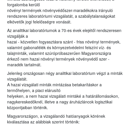
forgalomba kerülő
növényi termények növényvédőszer-maradékokra irányuló
rendszeres laboratóriumi vizsgálatát, a szabálytalanságokat
elkövetők jogi felelősségre vonását.
Az analitikai laboratóriumok a 70-es évek elejétől rendszeresen
vizsgálják a
hazai - közvetlen fogyasztásra szánt - friss növényi termények,
valamint gabonafélék és környezetvédelmi felszíni víz- és
talajminták, valamint szúrópróbaszerűen Magyarországra
érkező nem hazai növényi termények növényvédő szer -
maradék tartalmát.
Jelenleg országosan négy analitikai laboratórium végzi a minták
vizsgálatát.
A hazai vizsgálati minták mintázása betakarításkor a
termőhelyen, a piaci elárusító
helyeken, a nem hazai vizsgálati mintáké a határállomásokon,
nagykereskedőknél, illetve a nagy áruházláncok logisztikai
központjaiban történik.
Magyarországon, a vizsgálandó hatóanyagok körének
kiválasztása az alábbiak szerint történik: