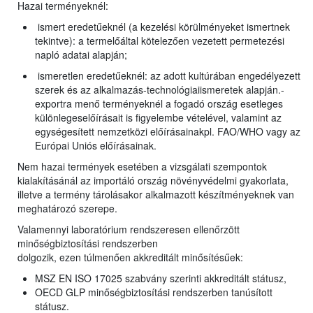
Hazai terményeknél:
ismert eredetűeknél (a kezelési körülményeket ismertnek
tekintve): a termelőáltal kötelezően vezetett permetezési
napló adatai alapján;
ismeretlen eredetűeknél: az adott kultúrában engedélyezett
szerek és az alkalmazás-technológiaiismeretek alapján.-
exportra menő terményeknél a fogadó ország esetleges
különlegeselőírásait is figyelembe vételével, valamint az
egységesített nemzetközi előírásainakpl. FAO/WHO vagy az
Európai Uniós előírásainak.
Nem hazai termények esetében a vizsgálati szempontok
kialakításánál az importáló ország növényvédelmi gyakorlata,
illetve a termény tárolásakor alkalmazott készítményeknek van
meghatározó szerepe.
Valamennyi laboratórium rendszeresen ellenőrzött
minőségbiztosítási rendszerben
dolgozik, ezen túlmenően akkreditált minősítésűek:
MSZ EN ISO 17025 szabvány szerinti akkreditált státusz,
OECD GLP minőségbiztosítási rendszerben tanúsított
státusz.