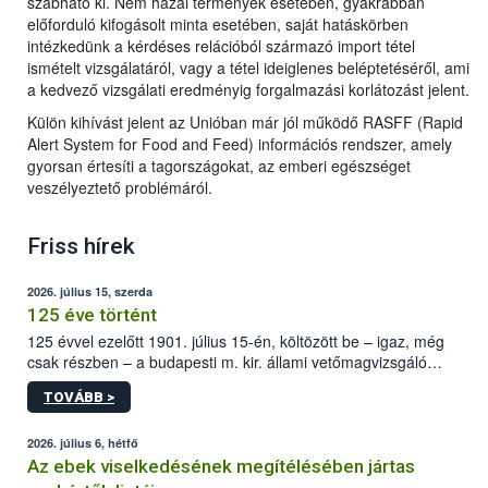
szabható ki. Nem hazai termények esetében, gyakrabban
előforduló kifogásolt minta esetében, saját hatáskörben
intézkedünk a kérdéses relációból származó import tétel
ismételt vizsgálatáról, vagy a tétel ideiglenes beléptetéséről, ami
a kedvező vizsgálati eredményig forgalmazási korlátozást jelent.
Külön kihívást jelent az Unióban már jól működő RASFF (Rapid
Alert System for Food and Feed) információs rendszer, amely
gyorsan értesíti a tagországokat, az emberi egészséget
veszélyeztető problémáról.
Friss hírek
2026. július 15, szerda
125 éve történt
125 évvel ezelőtt 1901. július 15-én, költözött be – igaz, még
csak részben – a budapesti m. kir. állami vetőmagvizsgáló
állomás a Kis Rókus utca 15. szám alatti, Czigler Győző által
TOVÁBB >
tervezett új épületébe.
2026. július 6, hétfő
Az ebek viselkedésének megítélésében jártas