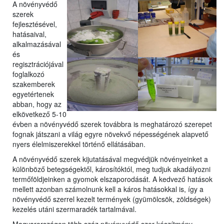
A növényvédő
szerek
fejlesztésével,
hatásaival,
a
lkalmazásával
és
regisztrációjával
foglalkozó
szakemberek
egyetérte
nek
abban, hogy az
elkövetkező 5-10
évben a növényvédő szerek továbbra is meghatározó szerepet
fognak játszani a világ egyre növekvő népességének alapvető
nyers élelmiszerekkel történő ellátásában.
A növényvédő szerek kijutatásával megvédjük növényeinket a
különböző betegségektől, károsítóktól, meg tudjuk akadályozni
termőföldjeinken a gyomok elszaporodását. A kedvező hatások
mellett azonban számolnunk kell a káros hatásokkal is, így a
növényvédő szerrel kezelt termények (gyümölcsök, zöldségek)
kezelés utáni szermaradék tartalmával.