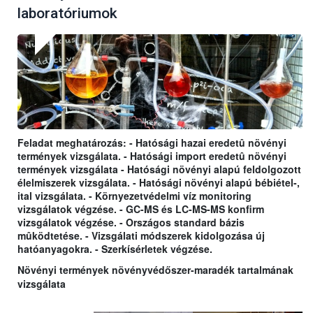
laboratóriumok
Feladat meghatározás: - Hatósági hazai eredetû növényi
termények vizsgálata. - Hatósági import eredetû növényi
termények vizsgálata - Hatósági növényi alapú feldolgozott
élelmiszerek vizsgálata. - Hatósági növényi alapú bébiétel-,
ital vizsgálata. - Környezetvédelmi víz monitoring
vizsgálatok végzése. - GC-MS és LC-MS-MS konfirm
vizsgálatok végzése. - Országos standard bázis
mûködtetése. - Vizsgálati módszerek kidolgozása új
hatóanyagokra. - Szerkísérletek végzése.
Növényi termények növényvédőszer-maradék tartalmának
vizsgálata