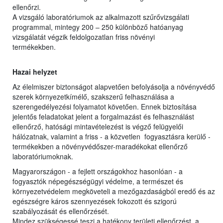
ellenőrzi.
A vizsgáló laboratóriumok az alkalmazott szűrővizsgálati
programmal, mintegy 200 – 250 különböző hatóanyag
vizsgálatát végzik feldolgozatlan friss növényi
termékekben.
Hazai helyzet
Az élelmiszer biztonságot alapvetően befolyásolja a növényvédő
szerek környezetkímélő, szakszerű felhasználása a
szerengedélyezési folyamatot követően. Ennek biztosítása
jelentős feladatokat jelent a forgalmazást és felhasználást
ellenőrző, hatósági mintavételezést is végző felügyelői
hálózatnak, valamint a friss - a közvetlen fogyasztásra kerülő -
termékekben a növényvédőszer-maradékokat ellenőrző
laboratóriumoknak.
Magyarországon - a fejlett országokhoz hasonlóan - a
fogyasztók népegészségügyi védelme, a természet és
környezetvédelem megköveteli a mezőgazdaságból eredő és az
egészségre káros szennyezések fokozott és szigorú
szabályozását és ellenőrzését.
Mindez szükségessé teszi a hatékony területi ellenőrzést, a