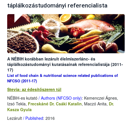
táplálkozástudományi referencialista
A NÉBIH korábban lezárult élelmiszerlánc- és
táplálkozástudományi kutatásainak referencialistája (2011-
17)
List of food chain & nutritional science related publications of
NFCSO (2011-17)
Stevia: az édesítőszeren túl
NÉBIH-es kutató
/ Authors (NFCSO only)
: Kemenczei Ágnes,
Izsó Tekla,
Frecskáné Dr. Csáki Katalin
, Maczó Anita,
Dr.
Kasza Gyula
Lezárult
/ Published
: 2016