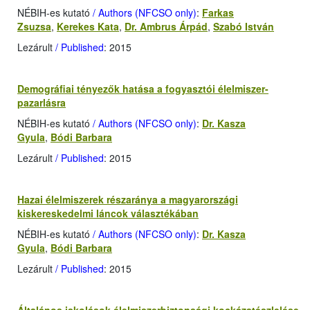
NÉBIH-es kutató
/ Authors (NFCSO only)
:
Farkas
Zsuzsa
,
Kerekes Kata
,
Dr. Ambrus Árpád
,
Szabó István
Lezárult
/ Published
: 2015
Demográfiai tényezők hatása a fogyasztói élelmiszer-
pazarlásra
NÉBIH-es kutató
/ Authors (NFCSO only)
:
Dr. Kasza
Gyula
,
Bódi Barbara
Lezárult
/ Published
: 2015
Hazai élelmiszerek részaránya a magyarországi
kiskereskedelmi láncok választékában
NÉBIH-es kutató
/ Authors (NFCSO only)
:
Dr. Kasza
Gyula
,
Bódi Barbara
Lezárult
/ Published
: 2015