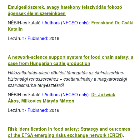
Emulgeálószerek, avagy hatékony felszívódás fokozó
ágensek élelmiszereinkben
NÉBIH-es kutató
/ Authors (NFCSO only)
:
Frecskáné Dr. Csáki
Katalin
Lezárult
/ Published
: 2016
A network-science support system for food chain safety: a
case from Hungarian cattle production
Hálózatkutatás-alapú döntési támogatás az élelmiszerlánc-
biztonsági rendszerekhez – esettanulmány a magyarországi
szarvasmarha-tenyésztésről
NÉBIH-es kutató
/ Authors (NFCSO only)
:
Dr. Jóźwiak
Ákos
,
Milkovics Mátyás Márton
Lezárult
/ Published
: 2016
Risk identification in food safety: Strategy and outcomes
of the EFSA emerging risks exchange network (EREN),