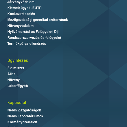
Járványvédelem
Kiemelt ügyek, EUTR
Kockázatkezelés
Mezőgazdasági genetikai erőforrások
Növényvédelem
Nyilvántartási és Felügyeleti Díj
Rendszerszervezés és felügyelet
Termékpálya-ellenőrzés
Ügyintézés
Élelmiszer
Állat
Növény
Labor/Egyéb
Kapcsolat
Nébih Igazgatóságok
Nébih Laboratóriumok
Kormányhivatalok