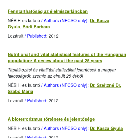
Fenntarthatóság az élelmiszerláncban
NÉBIH-es kutató
/ Authors (NFCSO only)
:
Dr. Kasza
Gyula
,
Bódi Barbara
Lezárult
/ Published
: 2012
Nutritional and vital statistical features of the Hungarian
population: A review about the past 25 years
Táplálkozási és vitalitási statisztikai jelentések a magyar
lakosságról: szemle az elmúlt 25 évből
NÉBIH-es kutató
/ Authors (NFCSO only)
:
Dr. Szeitzné Dr.
Szabó Mária
Lezárult
/ Published
: 2012
A bioterrorizmus története és jelentősége
NÉBIH-es kutató
/ Authors (NFCSO only)
:
Dr. Kasza Gyula
Lezárult
/ Published
: 2012