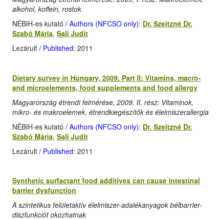
alkohol, koffein, rostok
NÉBIH-es kutató
/ Authors (NFCSO only)
:
Dr. Szeitzné Dr.
Szabó Mária
,
Sali Judit
Lezárult
/ Published
: 2011
Dietary survey in Hungary, 2009. Part II: Vitamins, macro-
and microelements, food supplements and food allergy
Magyarország étrendi felmérése, 2009, II. rész: Vitaminok,
mikro- és makroelemek, étrendkiegészítők és élelmiszerallergia
NÉBIH-es kutató
/ Authors (NFCSO only)
:
Dr. Szeitzné Dr.
Szabó Mária
,
Sali Judit
Lezárult
/ Published
: 2011
Synthetic surfactant food additives can cause intestinal
barrier dysfunction
A szintetikus felületaktív élelmiszer-adalékanyagok bélbarrier-
diszfunkciót okozhatnak