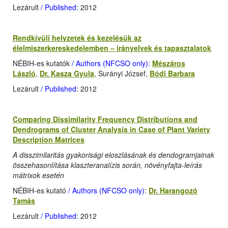
Lezárult
/ Published
: 2012
Rendkívüli helyzetek és kezelésük az
élelmiszerkereskedelemben – irányelvek és tapasztalatok
NÉBIH-es kutatók
/ Authors (NFCSO only)
:
Mészáros
László
,
Dr. Kasza Gyula
, Surányi József,
Bódi Barbara
Lezárult
/ Published
: 2012
Comparing Dissimilarity Frequency Distributions and
Dendrograms of Cluster Analysis in Case of Plant Variety
Description Matrices
A disszimilaritás gyakorisági eloszlásának és dendogramjainak
összehasonlítása klaszteranalízis során, növényfajta-leírás
mátrixok esetén
NÉBIH-es kutató
/ Authors (NFCSO only)
:
Dr. Harangozó
Tamás
Lezárult
/ Published
: 2012