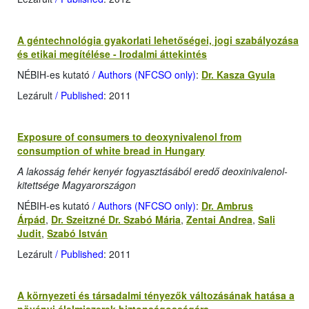
A géntechnológia gyakorlati lehetőségei, jogi szabályozása
és etikai megítélése - Irodalmi áttekintés
NÉBIH-es kutató
/ Authors (NFCSO only)
:
Dr. Kasza Gyula
Lezárult
/ Published
: 2011
Exposure of consumers to deoxynivalenol from
consumption of white bread in Hungary
A lakosság fehér kenyér fogyasztásából eredő deoxinivalenol-
kitettsége Magyarországon
NÉBIH-es kutató
/ Authors (NFCSO only)
:
Dr. Ambrus
Árpád
,
Dr. Szeitzné Dr. Szabó Mária
,
Zentai Andrea
,
Sali
Judit
,
Szabó István
Lezárult
/ Published
: 2011
A környezeti és társadalmi tényezők változásának hatása a