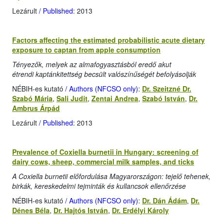
Lezárult
/ Published
: 2013
Factors affecting the estimated probabilistic acute dietary
exposure to captan from apple consumption
Tényezők, melyek az almafogyasztásból eredő akut
étrendi kaptánkitettség becsült valószínűségét befolyásolják
NÉBIH-es kutató
/ Authors (NFCSO only)
:
Dr. Szeitzné Dr.
Szabó Mária
,
Sali Judit
,
Zentai Andrea
,
Szabó István
,
Dr.
Ambrus Árpád
Lezárult
/ Published
: 2013
Prevalence of Coxiella burnetii in Hungary: screening of
dairy cows, sheep, commercial milk samples, and ticks
A Coxiella burnetii előfordulása Magyarországon: tejelő tehenek,
birkák, kereskedelmi tejminták és kullancsok ellenőrzése
NÉBIH-es kutató
/ Authors (NFCSO only)
:
Dr. Dán Ádám
,
Dr.
Dénes Béla
,
Dr. Hajtós István
,
Dr. Erdélyi Károly