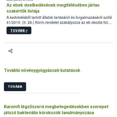
Az ebek viselkedésének megítélésében jártas
szakértők listája
A kedvtelésből tartott állatok tartásáról és forgalmazásáról szóló
41/2010. (II. 26.) Korm.rendelet szabályozza az eb okozta fizikai
sérülés, illetve ennek veszélye keletkezésekor felmerülő
TOVÁBB >
hatósági feladatokat, valamint a veszélyes eb tartását és annak
engedélyezését. Ezen eljárások során szükség esetén be kell
vonni az ebek viselkedésének megítélésében jártas szakértőt.
További növénygyógyászati kutatások
TOVÁBB
Baromfi légzőszervi megbetegedésekben szerepet
játszó bakteriális kórokozók tanulmányozása