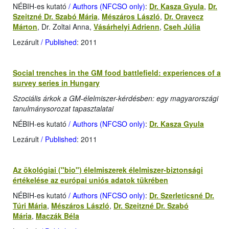
NÉBIH-es kutató
/ Authors (NFCSO only)
:
Dr. Kasza Gyula
,
Dr.
Szeitzné Dr. Szabó Mária
,
Mészáros László
,
Dr. Oravecz
Márton
, Dr. Zoltai Anna,
Vásárhelyi Adrienn
,
Cseh Júlia
Lezárult
/ Published
: 2011
Social trenches in the GM food battlefield: experiences of a
survey series in Hungary
Szociális árkok a GM-élelmiszer-kérdésben: egy magyarországi
tanulmánysorozat tapasztalatai
NÉBIH-es kutató
/ Authors (NFCSO only)
:
Dr. Kasza Gyula
Lezárult
/ Published
: 2011
Az ökológiai ("bio") élelmiszerek élelmiszer-biztonsági
értékelése az európai uniós adatok tükrében
NÉBIH-es kutató
/ Authors (NFCSO only)
:
Dr. Szerleticsné Dr.
Túri Mária
,
Mészáros László
,
Dr. Szeitzné Dr. Szabó
Mária
,
Maczák Béla