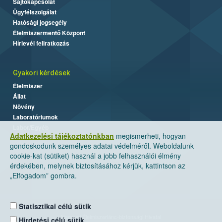
Sajtókapcsolat
Ügyfélszolgálat
Hatósági jogsegély
Élelmiszermentő Központ
Hírlevél feliratkozás
Gyakori kérdések
Élelmiszer
Állat
Növény
Laboratóriumok
Labor/Egyéb
Adatkezelési tájékoztatónkban
megismerheti, hogyan
gondoskodunk személyes adatai védelméről. Weboldalunk
cookie-kat (sütiket) használ a jobb felhasználói élmény
érdekében, melynek biztosításához kérjük, kattintson az
„Elfogadom” gombra.
Statisztikai célú sütik
Nemzeti Élelmiszerlánc-biztonsági Hivatal
Hirdetési célú sütik