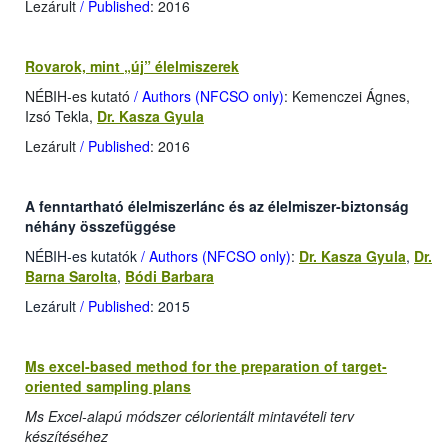
Lezárult
/ Published
: 2016
Rovarok, mint „új” élelmiszerek
NÉBIH-es kutató
/ Authors (NFCSO only)
: Kemenczei Ágnes,
Izsó Tekla,
Dr. Kasza Gyula
Lezárult
/ Published
: 2016
A fenntartható élelmiszerlánc és az élelmiszer-biztonság
néhány összefüggése
NÉBIH-es kutatók
/ Authors (NFCSO only)
:
Dr. Kasza Gyula
,
Dr.
Barna Sarolta
,
Bódi Barbara
Lezárult
/ Published
: 2015
Ms excel-based method for the preparation of target-
oriented sampling plans
Ms Excel-alapú módszer célorientált mintavételi terv
készítéséhez