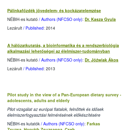
Pálinkafőzdék jövedelem- és kockázatelemzése
NÉBIH-es kutató
/ Authors (NFCSO only)
:
Dr. Kasza Gyula
Lezárult
/ Published
: 2014
A hálózatkutatás, a bioinformatika és a rendszerbiológia
alkalmazási lehetőségei az élelmiszer-tudományban
NÉBIH-es kutató
/ Authors (NFCSO only)
:
Dr. Jóźwiak Ákos
Lezárult
/ Published
: 2013
Pilot study in the view of a Pan-European dietary survey -
adolescents, adults and elderly
Pilot vizsgálat az európai fiatalok, felnőttek és idősek
élelmiszerfogyasztási felmérésének előkészítésére
NÉBIH-es kutatók
/ Authors (NFCSO only)
:
Farkas
Zsuzsa
,
Horváth Zsuzsanna
,
Cseh