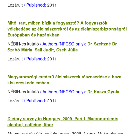
Lezárult
/ Published
: 2011
Mitől tart, miben bízik a fogyasztó? A fogyasztók
vélekedése az élelmiszerekről és az élelmiszerbiztonságról
Európában és hazánkban
NÉBIH-es kutató
/ Authors (NFCSO only)
:
Dr. Szeitzné Dr.
Szabó Mária
,
Sali Judit
,
Cseh Júlia
Lezárult
/ Published
: 2011
Magyarországi eredetű élelmiszerek részesedése a hazai
kiskereskedelemben
NÉBIH-es kutató
/ Authors (NFCSO only)
:
Dr. Kasza Gyula
Lezárult
/ Published
: 2011
Dietary survey in Hungary, 2009. Part I. Macronutrients,
alcohol, caffeine, fibre
Magyarország étrendi felmérése, 2009, I. rész: Makroelemek,