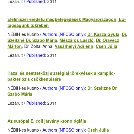
Lezárult
/ Published
: 2011
Élelmiszer eredetű megbetegedések Magyarországon, EU-
tagságunk tükrében
NÉBIH-es kutató
/ Authors (NFCSO only)
:
Dr. Kasza Gyula
,
Dr.
Szeitzné Dr. Szabó Mária
,
Mészáros László
,
Dr. Oravecz
Márton
, Dr. Zoltai Anna,
Vásárhelyi Adrienn
,
Cseh Júlia
Lezárult
/ Published
: 2011
Hazai és nemzetközi stratégiai törekvések a kampilo­
bakteriózis csökkentésére
NÉBIH-es kutató
/ Authors (NFCSO only)
:
Dr. Szeitzné Dr.
Szabó Mária
Lezárult
/ Published
: 2011
Az európai E. coli járvány kronológiája
NÉBIH-es kutató
/ Authors (NFCSO only)
:
Cseh Júlia