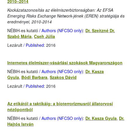
2010–2014
Kockázatazonosítás az élelmiszerbiztonságban: Az EFSA
Emerging Risks Exchange Network-jének (EREN) stratégiája és
eredményei, 2010-2014
NÉBIH-es kutató
/ Authors (NFCSO only)
:
Dr. Szeitzné Dr.
Szabó Mária
,
Cseh Júlia
Lezárult
/ Published
: 2016
Internetes élelmiszer-vásárlási szokások Magyarországon
NÉBIH-es kutató
/ Authors (NFCSO only)
:
Dr. Kasza
Gyula
,
Bódi Barbara
,
Szakos Dávid
Lezárult
/ Published
: 2016
Az etikától a taktikáig: a bioterrorizmusról állatorvosi
nézőpontból
NÉBIH-es kutató
/ Authors (NFCSO only)
:
Dr. Kasza Gyula
,
Dr.
Hajtós István