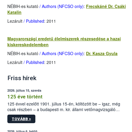
NÉBIH-es kutató
/ Authors (NFCSO only)
:
Frecskáné Dr. Csáki
Katalin
Lezárult
/ Published
: 2011
Magyarországi eredetű élelmiszerek részesedése a hazai
kiskereskedelemben
NÉBIH-es kutató
/ Authors (NFCSO only)
:
Dr. Kasza Gyula
Lezárult
/ Published
: 2011
Friss hírek
2026. július 15, szerda
125 éve történt
125 évvel ezelőtt 1901. július 15-én, költözött be – igaz, még
csak részben – a budapesti m. kir. állami vetőmagvizsgáló
állomás a Kis Rókus utca 15. szám alatti, Czigler Győző által
TOVÁBB >
tervezett új épületébe.
2026. július 6, hétfő