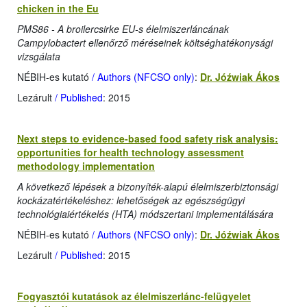
chicken in the Eu
PMS86 - A broilercsirke EU-s élelmiszerláncának
Campylobactert ellenőrző méréseinek költséghatékonysági
vizsgálata
NÉBIH-es kutató
/ Authors (NFCSO only)
:
Dr. Jóźwiak Ákos
Lezárult
/ Published
: 2015
Next steps to evidence-based food safety risk analysis:
opportunities for health technology assessment
methodology implementation
A következő lépések a bizonyíték-alapú élelmiszerbiztonsági
kockázatértékeléshez: lehetőségek az egészségügyi
technológiaiértékelés (HTA) módszertani implementálására
NÉBIH-es kutató
/ Authors (NFCSO only)
:
Dr. Jóźwiak Ákos
Lezárult
/ Published
: 2015
Fogyasztói kutatások az élelmiszerlánc-felügyelet