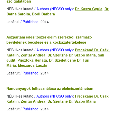
szolgálatában
NÉBIH-es kutató
/ Authors (NFCSO only)
:
Dr. Kasza Gyula
,
Dr.
Barna Sarolta
,
Bódi Barbara
Lezárult
/ Published
: 2014
Aszpartám édesítőszer élelmiszerekből származó
bevitelének becslése és a kockázatértékelése
NÉBIH-es kutató
/ Authors (NFCSO only)
:
Frecskáné Dr. Csáki
Katalin
,
Zentai Andrea
,
Dr. Szeitzné Dr. Szabó Mária
,
Sali
Judit
,
Prisztóka Renáta
,
Dr. Szerleticsné Dr. Túri
Mária
,
Mészáros László
Lezárult
/ Published
: 2014
Nanoanyagok felhasználása az élelmiszerláncban
NÉBIH-es kutató
/ Authors (NFCSO only)
:
Frecskáné Dr. Csáki
Katalin
,
Zentai Andrea
,
Dr. Szeitzné Dr. Szabó Mária
Lezárult
/ Published
: 2014