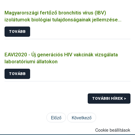
Magyarországi fertőző bronchitis vírus (IBV)
izolátumok biológiai tulajdonságainak jellemzése
állatkísérletes és molekuláris biológiai eszközökkel
TOVÁBB
EAVI2020 - Új generációs HIV vakcinák vizsgálata
laboratóriumi állatokon
TOVÁBB
TOVÁBBI HÍREK >
Előző
Következő
Cookie beállítások