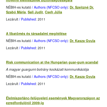
növényi élelmiszerek biztonságosságára
NÉBIH-es kutató
/ Authors (NFCSO only)
:
Dr. Szeitzné Dr.
Szabó Mária
,
Sali Judit
,
Cseh Júlia
Lezárult
/ Published
: 2011
A libatömés és társadalmi megítélése
NÉBIH-es kutató
/ Authors (NFCSO only)
:
Dr. Kasza Gyula
Lezárult
/ Published
: 2011
Risk communication at the Hungarian guar-gum scandal
A magyar guargumi-botrány kockázati kommunikációja
NÉBIH-es kutató
/ Authors (NFCSO only)
:
Dr. Kasza Gyula
Lezárult
/ Published
: 2011
Élelmiszerlánc-felügyeleti események Magyarországon az
ezredfordulótól 2009-ig