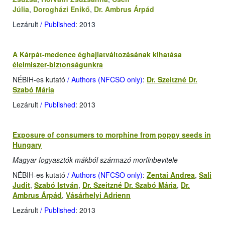
Júlia
,
Dorogházi Enikő
,
Dr. Ambrus Árpád
Lezárult
/ Published
: 2013
A Kárpát-medence éghajlatváltozásának kihatása
élelmiszer-biztonságunkra
NÉBIH-es kutató
/ Authors (NFCSO only)
:
Dr. Szeitzné Dr.
Szabó Mária
Lezárult
/ Published
: 2013
Exposure of consumers to morphine from poppy seeds in
Hungary
Magyar fogyasztók mákból származó morfinbevitele
NÉBIH-es kutató
/ Authors (NFCSO only)
:
Zentai Andrea
,
Sali
Judit
,
Szabó István
,
Dr. Szeitzné Dr. Szabó Mária
,
Dr.
Ambrus Árpád
,
Vásárhelyi Adrienn
Lezárult
/ Published
: 2013