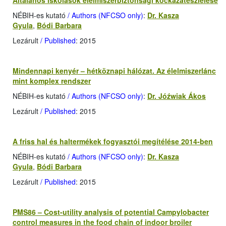
Általános iskolások élelmiszerbiztonsági kockázatészlelése
NÉBIH-es kutató
/ Authors (NFCSO only)
:
Dr. Kasza
Gyula
,
Bódi Barbara
Lezárult
/ Published
: 2015
Mindennapi kenyér – hétköznapi hálózat. Az élelmiszerlánc
mint komplex rendszer
NÉBIH-es kutató
/ Authors (NFCSO only)
:
Dr. Jóźwiak Ákos
Lezárult
/ Published
: 2015
A friss hal és haltermékek fogyasztói megítélése 2014-ben
NÉBIH-es kutató
/ Authors (NFCSO only)
:
Dr. Kasza
Gyula
,
Bódi Barbara
Lezárult
/ Published
: 2015
PMS86 – Cost-utility analysis of potential Campylobacter
control measures in the food chain of indoor broiler