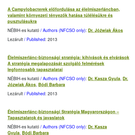
A Campylobacterek előfordulása az élelmiszerláncban,
valamint környezeti tényezők hatása túlélésükre és
pusztulásukra
NÉBIH-es kutató
/ Authors (NFCSO only)
:
Dr. Jóźwiak Ákos
Lezárult
/ Published
: 2013
Élelmiszerlánc-biztonsági stratégia: kihívások és elvárások
A stratégia megalapozását szolgáló felmérések
legfontosabb tapasztalatai
NÉBIH-es kutató
/ Authors (NFCSO only)
:
Dr. Kasza Gyula
,
Dr.
Józwiak Ákos
,
Bódi Barbara
Lezárult
/ Published
: 2013
Élelmiszerlánc-biztonsági Stratégia Magyarországon –
Tapasztalatok és javaslatok
NÉBIH-es kutató
/ Authors (NFCSO only)
:
Dr. Kasza
Gyula
,
Bódi Barbara