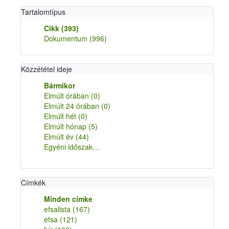
Tartalomtípus
Cikk
(393)
Dokumentum
(996)
Közzététel ideje
Bármikor
Elmúlt órában
(0)
Elmúlt 24 órában
(0)
Elmúlt hét
(0)
Elmúlt hónap
(5)
Elmúlt év
(44)
Egyéni időszak…
Címkék
Minden címke
efsalista
(167)
efsa
(121)