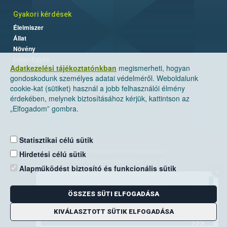
Gyakori kérdések
Élelmiszer
Állat
Növény
Labor/Egyéb
Adatkezelési tájékoztatónkban
megismerheti, hogyan
gondoskodunk személyes adatai védelméről. Weboldalunk
cookie-kat (sütiket) használ a jobb felhasználói élmény
érdekében, melynek biztosításához kérjük, kattintson az
„Elfogadom” gombra.
Statisztikai célú sütik
Nemzeti Élelmiszerlánc-biztonsági Hivatal
Hirdetési célú sütik
Cím: 1024 Budapest, Keleti Károly utca. 24.
Alapműködést biztosító és funkcionális sütik
×
Levelezési cím: 1525 Budapest. Pf. 30.
ÖSSZES SÜTI ELFOGADÁSA
E-mail:
ugyfelszolgalat@nebih.gov.hu
Zöld szám: 06-80/263-244
KIVÁLASZTOTT SÜTIK ELFOGADÁSA
Telefon: 06-1/ 336-9000