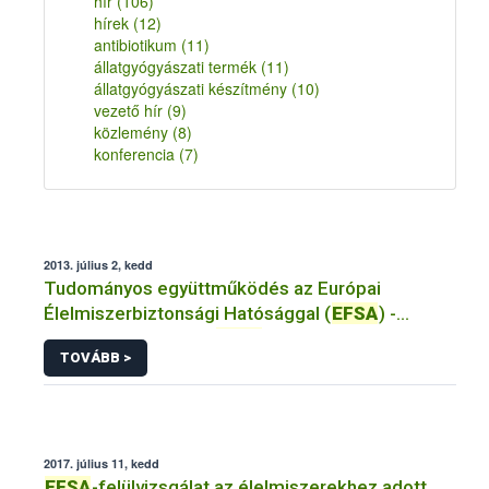
hír
(106)
hírek
(12)
antibiotikum
(11)
állatgyógyászati termék
(11)
állatgyógyászati készítmény
(10)
vezető hír
(9)
közlemény
(8)
konferencia
(7)
2013. július 2, kedd
Tudományos együttműködés az Európai
Élelmiszerbiztonsági Hatósággal (
EFSA
) -
Mit...nyújt nekünk az
EFSA
?
TOVÁBB >
2017. július 11, kedd
EFSA
-felülvizsgálat az élelmiszerekhez adott