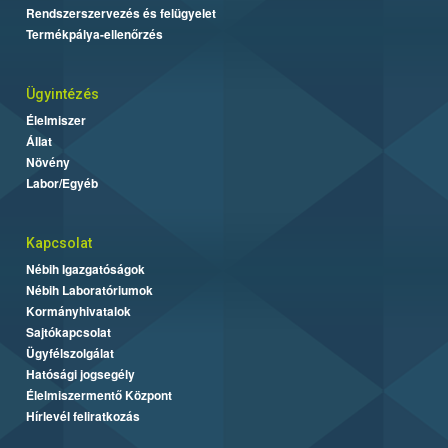
Rendszerszervezés és felügyelet
Termékpálya-ellenőrzés
Ügyintézés
Élelmiszer
Állat
Növény
Labor/Egyéb
Kapcsolat
Nébih Igazgatóságok
Nébih Laboratóriumok
Kormányhivatalok
Sajtókapcsolat
Ügyfélszolgálat
Hatósági jogsegély
Élelmiszermentő Központ
Hírlevél feliratkozás