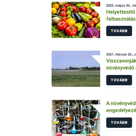
2022. május 30., hé
Helyettesítő
felhasználás
növényvéde
TOVÁBB
2021. február 25., 
Visszavonjá
növényvédő 
TOVÁBB
A növényvéd
engedélyezé
vizsgálatáról
TOVÁBB