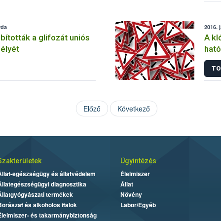
rda
2016. 
tották a glifozát uniós
A kl
élyét
ható
korl
TO
Előző
Következő
Szakterületek
Ügyintézés
Állat-egészségügy és állatvédelem
Élelmiszer
Állategészségügyi diagnosztika
Állat
Állatgyógyászati termékek
Növény
Borászat és alkoholos italok
Labor/Egyéb
Élelmiszer- és takarmánybiztonság