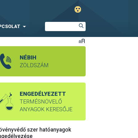
PCSOLAT
NÉBIH
ZÖLDSZÁM
ENGEDÉLYEZETT
TERMÉSNÖVELŐ
ANYAGOK KERESŐJE
övényvédő szer hatóanyagok
ngedélyezése