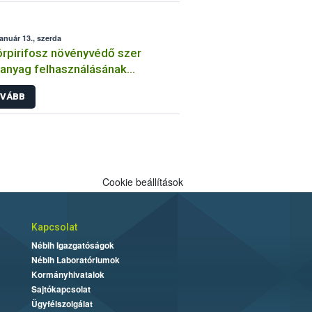
január 13., szerda
órpirifosz növényvédő szer
anyag felhasználásának
átozása
VÁBB
Cookie beállítások
Kapcsolat
Nébih Igazgatóságok
Nébih Laboratóriumok
Kormányhivatalok
Sajtókapcsolat
Ügyfélszolgálat