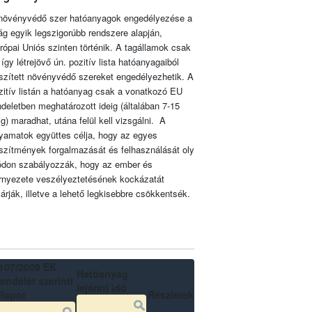
növényvédő szer hatóanyagok engedélyezése a
lág egyik legszigorúbb rendszere alapján,
rópai Uniós szinten történik. A tagállamok csak
 így létrejövő ún. pozitív lista hatóanyagaiból
szített növényvédő szereket engedélyezhetik. A
zitív listán a hatóanyag csak a vonatkozó EU
ndeletben meghatározott ideig (általában 7-15
ig) maradhat, utána felül kell vizsgálni. A
lyamatok együttes célja, hogy az egyes
szítmények forgalmazását és felhasználását oly
don szabályozzák, hogy az ember és
rnyezete veszélyeztetésének kockázatát
zárják, illetve a lehető legkisebbre csökkentsék.
107/2009 EK
Hatóanyag
endelet szerinti
lejárati idő
llapot
Részletek