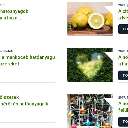
tfő
2022. 
 hatóanyagok
A ci
a a hazai
a Né
lemben
TO
csütörtök
2020. 
k a mankoceb hatóanyagú
A nö
szereket
a ha
szer
TO
ő szerek
2017. 
A nö
séről és hatóanyagaik
felü
TO