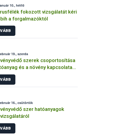
január 10., hétfő
trusfélék fokozott vizsgálatát kéri
bih a forgalmazóktól
VÁBB
február 19., szerda
vényvédő szerek csoportosítása
tóanyag és a növény kapcsolata
int
VÁBB
február 16., csütörtök
vényvédő szer hatóanyagok
lvizsgálatáról
VÁBB