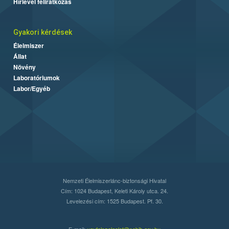
Hírlevél feliratkozás
Gyakori kérdések
Élelmiszer
Állat
Növény
Laboratóriumok
Labor/Egyéb
Nemzeti Élelmiszerlánc-biztonsági Hivatal
Cím: 1024 Budapest, Keleti Károly utca. 24.
Levelezési cím: 1525 Budapest. Pf. 30.
E-mail:
ugyfelszolgalat@nebih.gov.hu