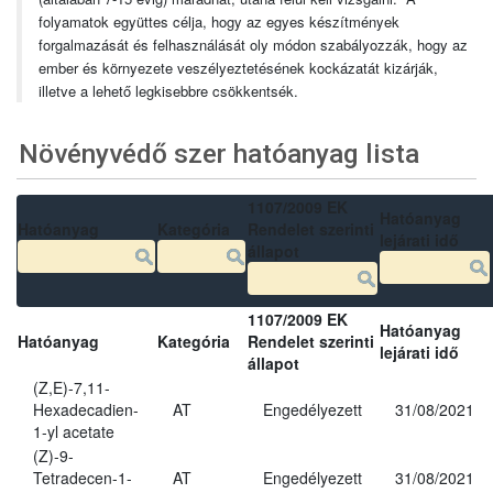
folyamatok együttes célja, hogy az egyes készítmények
forgalmazását és felhasználását oly módon szabályozzák, hogy az
ember és környezete veszélyeztetésének kockázatát kizárják,
illetve a lehető legkisebbre csökkentsék.
Növényvédő szer hatóanyag lista
1107/2009 EK
Hatóanyag
Hatóanyag
Kategória
Rendelet szerinti
lejárati idő
állapot
1107/2009 EK
Hatóanyag
Hatóanyag
Kategória
Rendelet szerinti
lejárati idő
állapot
(Z,E)-7,11-
Hexadecadien-
AT
Engedélyezett
31/08/2021
1-yl acetate
(Z)-9-
Tetradecen-1-
AT
Engedélyezett
31/08/2021