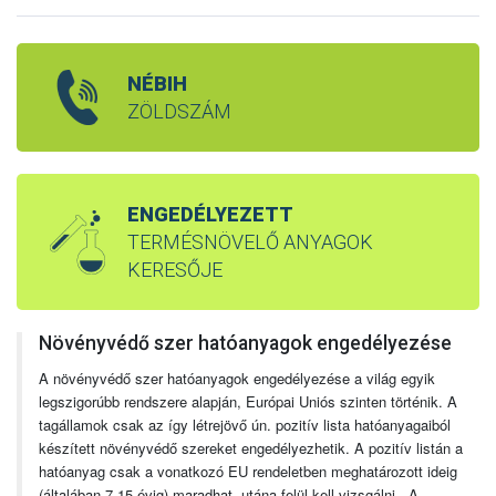
NÉBIH
ZÖLDSZÁM
ENGEDÉLYEZETT
TERMÉSNÖVELŐ ANYAGOK
KERESŐJE
Növényvédő szer hatóanyagok engedélyezése
A növényvédő szer hatóanyagok engedélyezése a világ egyik
legszigorúbb rendszere alapján, Európai Uniós szinten történik. A
tagállamok csak az így létrejövő ún. pozitív lista hatóanyagaiból
készített növényvédő szereket engedélyezhetik. A pozitív listán a
hatóanyag csak a vonatkozó EU rendeletben meghatározott ideig
(általában 7-15 évig) maradhat, utána felül kell vizsgálni. A