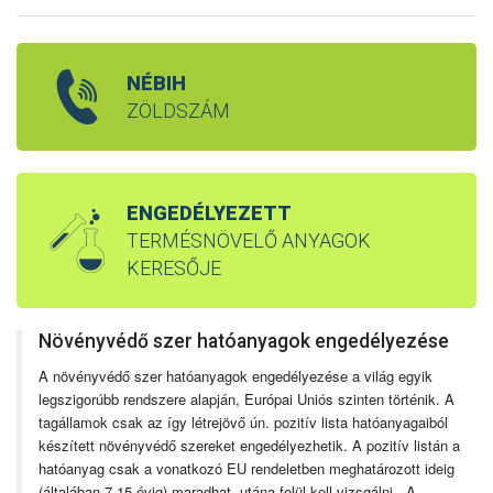
NÉBIH
ZÖLDSZÁM
ENGEDÉLYEZETT
TERMÉSNÖVELŐ ANYAGOK
KERESŐJE
Növényvédő szer hatóanyagok engedélyezése
A növényvédő szer hatóanyagok engedélyezése a világ egyik
legszigorúbb rendszere alapján, Európai Uniós szinten történik. A
tagállamok csak az így létrejövő ún. pozitív lista hatóanyagaiból
készített növényvédő szereket engedélyezhetik. A pozitív listán a
hatóanyag csak a vonatkozó EU rendeletben meghatározott ideig
(általában 7-15 évig) maradhat, utána felül kell vizsgálni. A