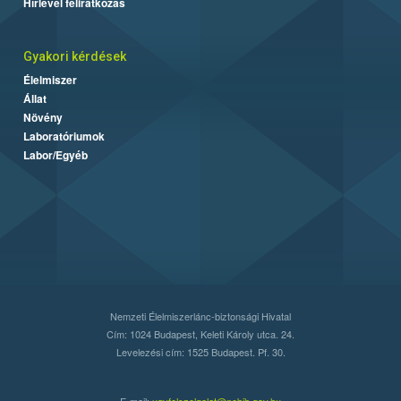
Hírlevél feliratkozás
Gyakori kérdések
Élelmiszer
Állat
Növény
Laboratóriumok
Labor/Egyéb
Nemzeti Élelmiszerlánc-biztonsági Hivatal
Cím: 1024 Budapest, Keleti Károly utca. 24.
Levelezési cím: 1525 Budapest. Pf. 30.
E-mail:
ugyfelszolgalat@nebih.gov.hu