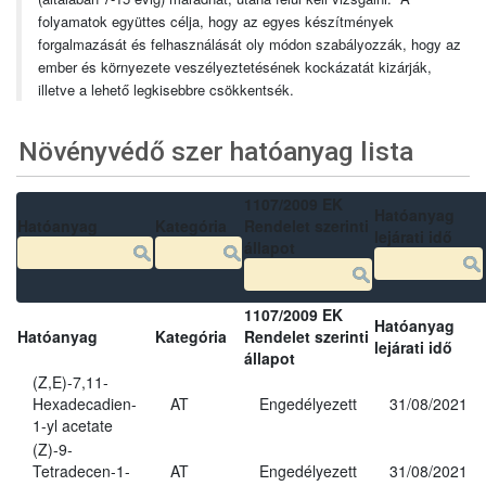
folyamatok együttes célja, hogy az egyes készítmények
forgalmazását és felhasználását oly módon szabályozzák, hogy az
ember és környezete veszélyeztetésének kockázatát kizárják,
illetve a lehető legkisebbre csökkentsék.
Növényvédő szer hatóanyag lista
1107/2009 EK
Hatóanyag
Hatóanyag
Kategória
Rendelet szerinti
lejárati idő
állapot
1107/2009 EK
Hatóanyag
Hatóanyag
Kategória
Rendelet szerinti
lejárati idő
állapot
(Z,E)-7,11-
Hexadecadien-
AT
Engedélyezett
31/08/2021
1-yl acetate
(Z)-9-
Tetradecen-1-
AT
Engedélyezett
31/08/2021