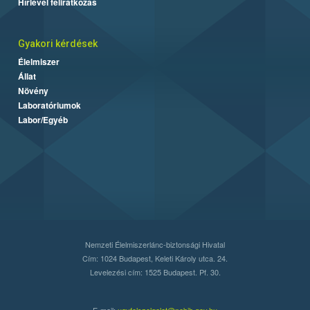
Hírlevél feliratkozás
Gyakori kérdések
Élelmiszer
Állat
Növény
Laboratóriumok
Labor/Egyéb
Nemzeti Élelmiszerlánc-biztonsági Hivatal
Cím: 1024 Budapest, Keleti Károly utca. 24.
Levelezési cím: 1525 Budapest. Pf. 30.
E-mail:
ugyfelszolgalat@nebih.gov.hu