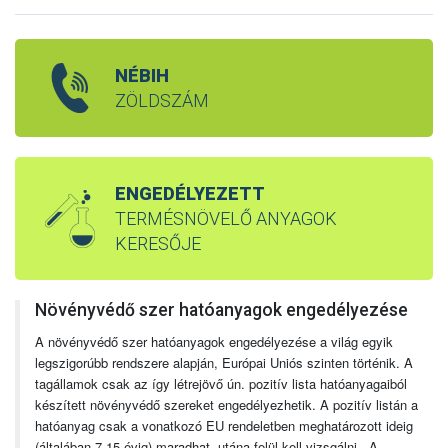
NÉBIH
ZÖLDSZÁM
ENGEDÉLYEZETT
TERMÉSNÖVELŐ ANYAGOK
KERESŐJE
Növényvédő szer hatóanyagok engedélyezése
A növényvédő szer hatóanyagok engedélyezése a világ egyik
legszigorúbb rendszere alapján, Európai Uniós szinten történik. A
tagállamok csak az így létrejövő ún. pozitív lista hatóanyagaiból
készített növényvédő szereket engedélyezhetik. A pozitív listán a
hatóanyag csak a vonatkozó EU rendeletben meghatározott ideig
(általában 7-15 évig) maradhat, utána felül kell vizsgálni. A