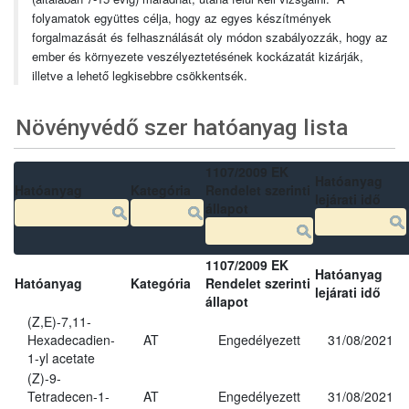
folyamatok együttes célja, hogy az egyes készítmények
forgalmazását és felhasználását oly módon szabályozzák, hogy az
ember és környezete veszélyeztetésének kockázatát kizárják,
illetve a lehető legkisebbre csökkentsék.
Növényvédő szer hatóanyag lista
1107/2009 EK
Hatóanyag
Hatóanyag
Kategória
Rendelet szerinti
lejárati idő
állapot
1107/2009 EK
Hatóanyag
Hatóanyag
Kategória
Rendelet szerinti
lejárati idő
állapot
(Z,E)-7,11-
Hexadecadien-
AT
Engedélyezett
31/08/2021
1-yl acetate
(Z)-9-
Tetradecen-1-
AT
Engedélyezett
31/08/2021