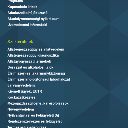
Projektek
Kapcsolódó linkek
Adatkezelési tájékoztató
Akadálymentességi nyilatkozat
Üzemeltetési információ
Szakterületek
Állat-egészségügy és állatvédelem
Állategészségügyi diagnosztika
Állatgyógyászati termékek
Borászat és alkoholos italok
Élelmiszer- és takarmánybiztonság
Élelmiszerlánc-biztonsági laborhálózat
Járványvédelem
Kiemelt ügyek, EUTR
Kockázatkezelés
Mezőgazdasági genetikai erőforrások
Növényvédelem
Nyilvántartási és Felügyeleti Díj
Rendszerszervezés és felügyelet
Termékpálya-ellenőrzés