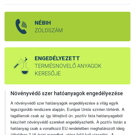
NÉBIH
ZÖLDSZÁM
ENGEDÉLYEZETT
TERMÉSNÖVELŐ ANYAGOK
KERESŐJE
Növényvédő szer hatóanyagok engedélyezése
A növényvédő szer hatóanyagok engedélyezése a világ egyik
legszigorúbb rendszere alapján, Európai Uniós szinten történik. A
tagállamok csak az így létrejövő ún. pozitív lista hatóanyagaiból
készített növényvédő szereket engedélyezhetik. A pozitív listán a
hatóanyag csak a vonatkozó EU rendeletben meghatározott ideig
(általában 7-15 évig) maradhat, utána felül kell vizsgálni. A