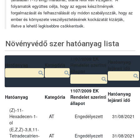
folyamatok együttes célja, hogy az egyes készítmények
forgalmazását és felhasználását oly módon szabályozzák, hogy az
ember és környezete veszélyeztetésének kockázatát kizárják,
illetve a lehető legkisebbre csökkentsék.
Növényvédő szer hatóanyag lista
1107/2009 EK
Hatóanyag
Hatóanyag
Kategória
Rendelet szerinti
lejárati idő
állapot
1107/2009 EK
Hatóanyag
Hatóanyag
Kategória
Rendelet szerinti
lejárati idő
állapot
(Z)-11-
Hexadecen-1-
AT
Engedélyezett
31/08/2021
ol
(E,Z,Z)-3,8,11-
Tetradecatrien-
AT
Engedélyezett
31/08/2021