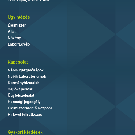
Ügyintézés
Élelmiszer
Állat
Növény
Labor/Egyéb
Kapcsolat
Nébih Igazgatóságok
Nébih Laboratóriumok
Kormányhivatalok
Sajtókapcsolat
Ügyfélszolgálat
Hatósági jogsegély
Élelmiszermentő Központ
Hírlevél feliratkozás
Gyakori kérdések