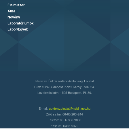
Élelmiszer
Állat
Növény
Laboratóriumok
Labor/Egyéb
Nemzeti Élelmiszerlánc-biztonsági Hivatal
Cím: 1024 Budapest, Keleti Károly utca. 24.
Levelezési cím: 1525 Budapest. Pf. 30.
E-mail:
ugyfelszolgalat@nebih.gov.hu
Zöld szám: 06-80/263-244
Telefon: 06-1/ 336-9000
Fax: 06-1/336-9479