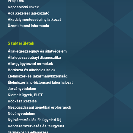
Projektek
Kapcsolódó linkek
Adatkezelési tájékoztató
Akadálymentességi nyilatkozat
Üzemeltetési információ
Szakterületek
Állat-egészségügy és állatvédelem
Állategészségügyi diagnosztika
Állatgyógyászati termékek
Borászat és alkoholos italok
Élelmiszer- és takarmánybiztonság
Élelmiszerlánc-biztonsági laborhálózat
Járványvédelem
Kiemelt ügyek, EUTR
Kockázatkezelés
Mezőgazdasági genetikai erőforrások
Növényvédelem
Nyilvántartási és Felügyeleti Díj
Rendszerszervezés és felügyelet
Termékpálya-ellenőrzés