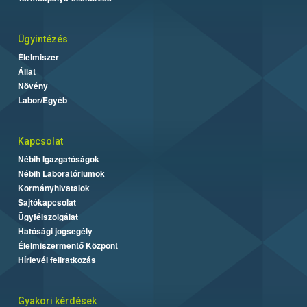
Ügyintézés
Élelmiszer
Állat
Növény
Labor/Egyéb
Kapcsolat
Nébih Igazgatóságok
Nébih Laboratóriumok
Kormányhivatalok
Sajtókapcsolat
Ügyfélszolgálat
Hatósági jogsegély
Élelmiszermentő Központ
Hírlevél feliratkozás
Gyakori kérdések