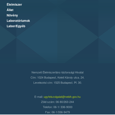
Élelmiszer
Állat
Növény
Laboratóriumok
Labor/Egyéb
Nemzeti Élelmiszerlánc-biztonsági Hivatal
Cím: 1024 Budapest, Keleti Károly utca. 24.
Levelezési cím: 1525 Budapest. Pf. 30.
E-mail:
ugyfelszolgalat@nebih.gov.hu
Zöld szám: 06-80/263-244
Telefon: 06-1/ 336-9000
Fax: 06-1/336-9479