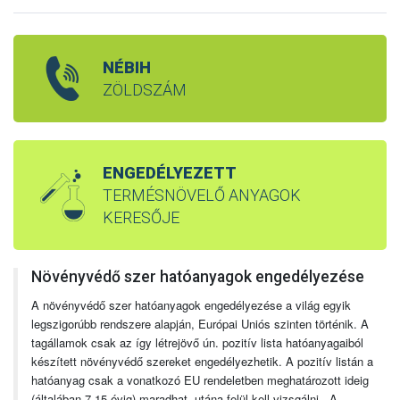
NÉBIH
ZÖLDSZÁM
ENGEDÉLYEZETT
TERMÉSNÖVELŐ ANYAGOK
KERESŐJE
Növényvédő szer hatóanyagok engedélyezése
A növényvédő szer hatóanyagok engedélyezése a világ egyik
legszigorúbb rendszere alapján, Európai Uniós szinten történik. A
tagállamok csak az így létrejövő ún. pozitív lista hatóanyagaiból
készített növényvédő szereket engedélyezhetik. A pozitív listán a
hatóanyag csak a vonatkozó EU rendeletben meghatározott ideig
(általában 7-15 évig) maradhat, utána felül kell vizsgálni. A