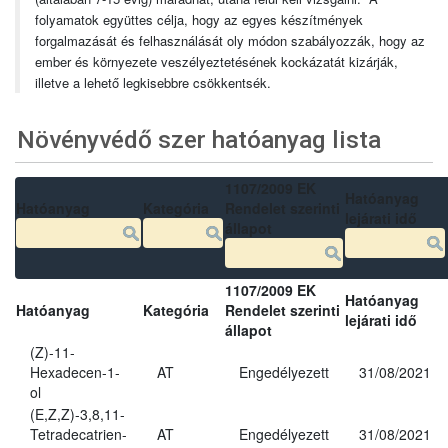
folyamatok együttes célja, hogy az egyes készítmények
forgalmazását és felhasználását oly módon szabályozzák, hogy az
ember és környezete veszélyeztetésének kockázatát kizárják,
illetve a lehető legkisebbre csökkentsék.
Növényvédő szer hatóanyag lista
1107/2009 EK
Hatóanyag
Hatóanyag
Kategória
Rendelet szerinti
lejárati idő
állapot
1107/2009 EK
Hatóanyag
Hatóanyag
Kategória
Rendelet szerinti
lejárati idő
állapot
(Z)-11-
Hexadecen-1-
AT
Engedélyezett
31/08/2021
ol
(E,Z,Z)-3,8,11-
Tetradecatrien-
AT
Engedélyezett
31/08/2021