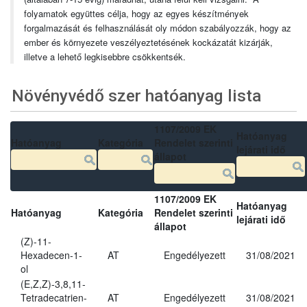
folyamatok együttes célja, hogy az egyes készítmények
forgalmazását és felhasználását oly módon szabályozzák, hogy az
ember és környezete veszélyeztetésének kockázatát kizárják,
illetve a lehető legkisebbre csökkentsék.
Növényvédő szer hatóanyag lista
1107/2009 EK
Hatóanyag
Hatóanyag
Kategória
Rendelet szerinti
lejárati idő
állapot
1107/2009 EK
Hatóanyag
Hatóanyag
Kategória
Rendelet szerinti
lejárati idő
állapot
(Z)-11-
Hexadecen-1-
AT
Engedélyezett
31/08/2021
ol
(E,Z,Z)-3,8,11-
Tetradecatrien-
AT
Engedélyezett
31/08/2021