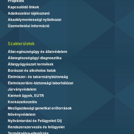
Projektek
Kapcsolódó linkek
Adatkezelési tájékoztató
Akadálymentességi nyilatkozat
Üzemeltetési információ
Szakterületek
Állat-egészségügy és állatvédelem
Állategészségügyi diagnosztika
Állatgyógyászati termékek
Borászat és alkoholos italok
Élelmiszer- és takarmánybiztonság
Élelmiszerlánc-biztonsági laborhálózat
Járványvédelem
Kiemelt ügyek, EUTR
Kockázatkezelés
Mezőgazdasági genetikai erőforrások
Növényvédelem
Nyilvántartási és Felügyeleti Díj
Rendszerszervezés és felügyelet
Termékpálya-ellenőrzés