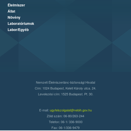
Élelmiszer
Állat
Növény
Laboratóriumok
Labor/Egyéb
Nemzeti Élelmiszerlánc-biztonsági Hivatal
Cím: 1024 Budapest, Keleti Károly utca. 24.
Levelezési cím: 1525 Budapest. Pf. 30.
E-mail:
ugyfelszolgalat@nebih.gov.hu
Zöld szám: 06-80/263-244
Telefon: 06-1/ 336-9000
Fax: 06-1/336-9479