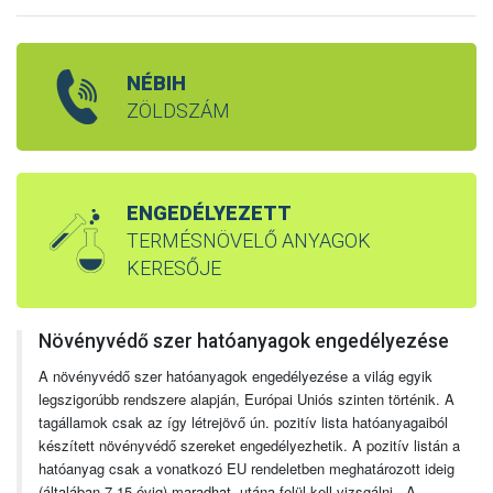
NÉBIH
ZÖLDSZÁM
ENGEDÉLYEZETT
TERMÉSNÖVELŐ ANYAGOK
KERESŐJE
Növényvédő szer hatóanyagok engedélyezése
A növényvédő szer hatóanyagok engedélyezése a világ egyik
legszigorúbb rendszere alapján, Európai Uniós szinten történik. A
tagállamok csak az így létrejövő ún. pozitív lista hatóanyagaiból
készített növényvédő szereket engedélyezhetik. A pozitív listán a
hatóanyag csak a vonatkozó EU rendeletben meghatározott ideig
(általában 7-15 évig) maradhat, utána felül kell vizsgálni. A