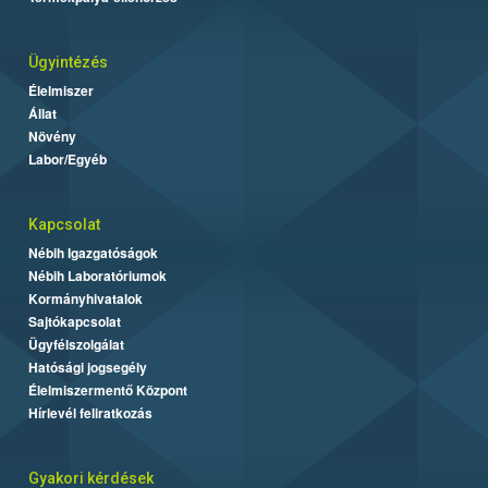
Ügyintézés
Élelmiszer
Állat
Növény
Labor/Egyéb
Kapcsolat
Nébih Igazgatóságok
Nébih Laboratóriumok
Kormányhivatalok
Sajtókapcsolat
Ügyfélszolgálat
Hatósági jogsegély
Élelmiszermentő Központ
Hírlevél feliratkozás
Gyakori kérdések