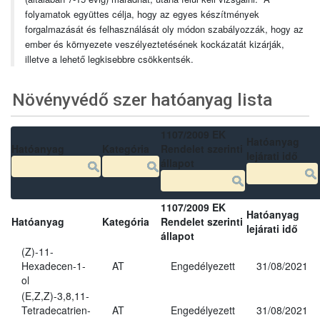
folyamatok együttes célja, hogy az egyes készítmények
forgalmazását és felhasználását oly módon szabályozzák, hogy az
ember és környezete veszélyeztetésének kockázatát kizárják,
illetve a lehető legkisebbre csökkentsék.
Növényvédő szer hatóanyag lista
1107/2009 EK
Hatóanyag
Hatóanyag
Kategória
Rendelet szerinti
lejárati idő
állapot
1107/2009 EK
Hatóanyag
Hatóanyag
Kategória
Rendelet szerinti
lejárati idő
állapot
(Z)-11-
Hexadecen-1-
AT
Engedélyezett
31/08/2021
ol
(E,Z,Z)-3,8,11-
Tetradecatrien-
AT
Engedélyezett
31/08/2021