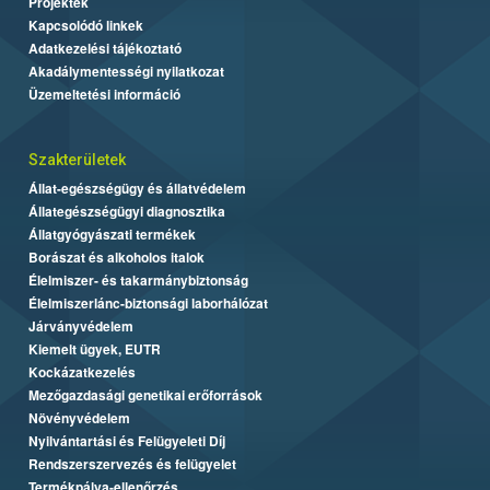
Projektek
Kapcsolódó linkek
Adatkezelési tájékoztató
Akadálymentességi nyilatkozat
Üzemeltetési információ
Szakterületek
Állat-egészségügy és állatvédelem
Állategészségügyi diagnosztika
Állatgyógyászati termékek
Borászat és alkoholos italok
Élelmiszer- és takarmánybiztonság
Élelmiszerlánc-biztonsági laborhálózat
Járványvédelem
Kiemelt ügyek, EUTR
Kockázatkezelés
Mezőgazdasági genetikai erőforrások
Növényvédelem
Nyilvántartási és Felügyeleti Díj
Rendszerszervezés és felügyelet
Termékpálya-ellenőrzés