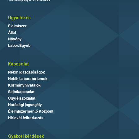
Ügyintézés
Élelmiszer
Állat
Növény
Labor/Egyéb
Kapcsolat
Nébih Igazgatóságok
Nébih Laboratóriumok
Kormányhivatalok
Sajtókapcsolat
Ügyfélszolgálat
Hatósági jogsegély
Élelmiszermentő Központ
Hírlevél feliratkozás
Gyakori kérdések