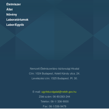
Élelmiszer
Állat
Növény
Laboratóriumok
Labor/Egyéb
Nemzeti Élelmiszerlánc-biztonsági Hivatal
Cím: 1024 Budapest, Keleti Károly utca. 24.
Levelezési cím: 1525 Budapest. Pf. 30.
E-mail:
ugyfelszolgalat@nebih.gov.hu
Zöld szám: 06-80/263-244
Telefon: 06-1/ 336-9000
Fax: 06-1/336-9479