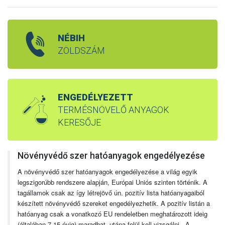
NÉBIH
ZÖLDSZÁM
ENGEDÉLYEZETT
TERMÉSNÖVELŐ ANYAGOK
KERESŐJE
Növényvédő szer hatóanyagok engedélyezése
A növényvédő szer hatóanyagok engedélyezése a világ egyik
legszigorúbb rendszere alapján, Európai Uniós szinten történik. A
tagállamok csak az így létrejövő ún. pozitív lista hatóanyagaiból
készített növényvédő szereket engedélyezhetik. A pozitív listán a
hatóanyag csak a vonatkozó EU rendeletben meghatározott ideig
(általában 7-15 évig) maradhat, utána felül kell vizsgálni. A