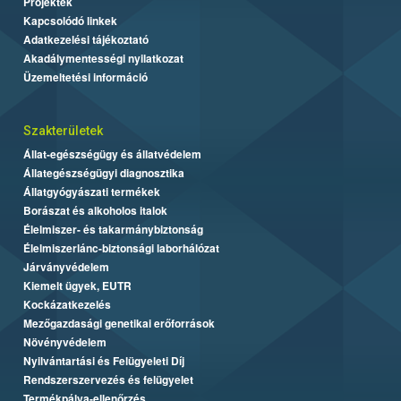
Projektek
Kapcsolódó linkek
Adatkezelési tájékoztató
Akadálymentességi nyilatkozat
Üzemeltetési információ
Szakterületek
Állat-egészségügy és állatvédelem
Állategészségügyi diagnosztika
Állatgyógyászati termékek
Borászat és alkoholos italok
Élelmiszer- és takarmánybiztonság
Élelmiszerlánc-biztonsági laborhálózat
Járványvédelem
Kiemelt ügyek, EUTR
Kockázatkezelés
Mezőgazdasági genetikai erőforrások
Növényvédelem
Nyilvántartási és Felügyeleti Díj
Rendszerszervezés és felügyelet
Termékpálya-ellenőrzés