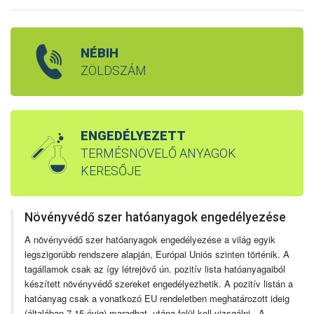
NÉBIH
ZÖLDSZÁM
ENGEDÉLYEZETT
TERMÉSNÖVELŐ ANYAGOK
KERESŐJE
Növényvédő szer hatóanyagok engedélyezése
A növényvédő szer hatóanyagok engedélyezése a világ egyik
legszigorúbb rendszere alapján, Európai Uniós szinten történik. A
tagállamok csak az így létrejövő ún. pozitív lista hatóanyagaiból
készített növényvédő szereket engedélyezhetik. A pozitív listán a
hatóanyag csak a vonatkozó EU rendeletben meghatározott ideig
(általában 7-15 évig) maradhat, utána felül kell vizsgálni. A