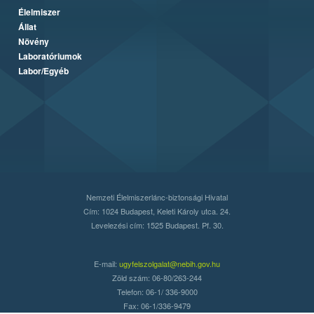
Élelmiszer
Állat
Növény
Laboratóriumok
Labor/Egyéb
Nemzeti Élelmiszerlánc-biztonsági Hivatal
Cím: 1024 Budapest, Keleti Károly utca. 24.
Levelezési cím: 1525 Budapest. Pf. 30.
E-mail:
ugyfelszolgalat@nebih.gov.hu
Zöld szám: 06-80/263-244
Telefon: 06-1/ 336-9000
Fax: 06-1/336-9479