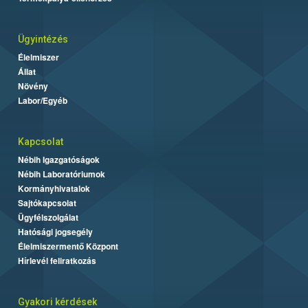
Ügyintézés
Élelmiszer
Állat
Növény
Labor/Egyéb
Kapcsolat
Nébih Igazgatóságok
Nébih Laboratóriumok
Kormányhivatalok
Sajtókapcsolat
Ügyfélszolgálat
Hatósági jogsegély
Élelmiszermentő Központ
Hírlevél feliratkozás
Gyakori kérdések