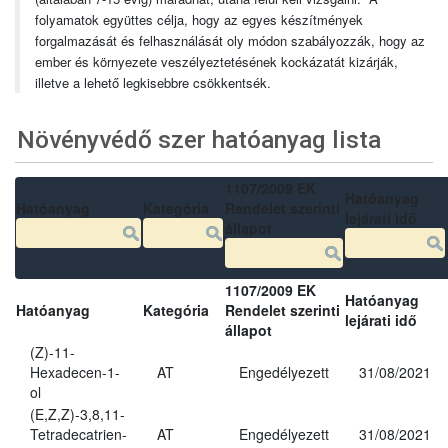
folyamatok együttes célja, hogy az egyes készítmények
forgalmazását és felhasználását oly módon szabályozzák, hogy az
ember és környezete veszélyeztetésének kockázatát kizárják,
illetve a lehető legkisebbre csökkentsék.
Növényvédő szer hatóanyag lista
1107/2009 EK
Hatóanyag
Hatóanyag
Kategória
Rendelet szerinti
lejárati idő
állapot
1107/2009 EK
Hatóanyag
Hatóanyag
Kategória
Rendelet szerinti
lejárati idő
állapot
(Z)-11-
Hexadecen-1-
AT
Engedélyezett
31/08/2021
ol
(E,Z,Z)-3,8,11-
Tetradecatrien-
AT
Engedélyezett
31/08/2021