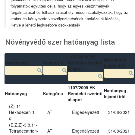
folyamatok együttes célja, hogy az egyes készítmények
forgalmazását és felhasználását oly módon szabályozzák, hogy az
ember és környezete veszélyeztetésének kockázatát kizárják,
illetve a lehető legkisebbre csökkentsék.
Növényvédő szer hatóanyag lista
1107/2009 EK
Hatóanyag
Hatóanyag
Kategória
Rendelet szerinti
lejárati idő
állapot
1107/2009 EK
Hatóanyag
Hatóanyag
Kategória
Rendelet szerinti
lejárati idő
állapot
(Z)-11-
Hexadecen-1-
AT
Engedélyezett
31/08/2021
ol
(E,Z,Z)-3,8,11-
Tetradecatrien-
AT
Engedélyezett
31/08/2021