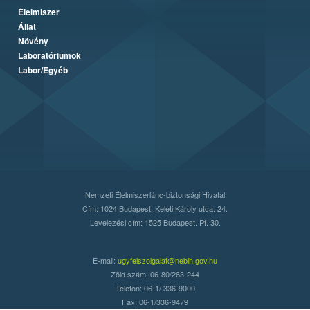
Élelmiszer
Állat
Növény
Laboratóriumok
Labor/Egyéb
Nemzeti Élelmiszerlánc-biztonsági Hivatal
Cím: 1024 Budapest, Keleti Károly utca. 24.
Levelezési cím: 1525 Budapest. Pf. 30.
E-mail:
ugyfelszolgalat@nebih.gov.hu
Zöld szám: 06-80/263-244
Telefon: 06-1/ 336-9000
Fax: 06-1/336-9479