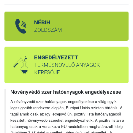
NÉBIH
ZÖLDSZÁM
ENGEDÉLYEZETT
TERMÉSNÖVELŐ ANYAGOK
KERESŐJE
Növényvédő szer hatóanyagok engedélyezése
A növényvédő szer hatóanyagok engedélyezése a világ egyik
legszigorúbb rendszere alapján, Európai Uniós szinten történik. A
tagállamok csak az így létrejövő ún. pozitív lista hatóanyagaiból
készített növényvédő szereket engedélyezhetik. A pozitív listán a
hatóanyag csak a vonatkozó EU rendeletben meghatározott ideig
(általában 7-15 évig) maradhat, utána felül kell vizsgálni. A