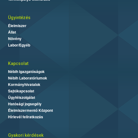
Ügyintézés
Élelmiszer
Állat
Növény
Labor/Egyéb
Kapcsolat
Nébih Igazgatóságok
Nébih Laboratóriumok
Kormányhivatalok
Sajtókapcsolat
Ügyfélszolgálat
Hatósági jogsegély
Élelmiszermentő Központ
Hírlevél feliratkozás
Gyakori kérdések