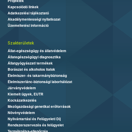
Projektek
Kapcsolódó linkek
Adatkezelési tájékoztató
Akadálymentességi nyilatkozat
Üzemeltetési információ
Szakterületek
Állat-egészségügy és állatvédelem
Állategészségügyi diagnosztika
Állatgyógyászati termékek
Borászat és alkoholos italok
Élelmiszer- és takarmánybiztonság
Élelmiszerlánc-biztonsági laborhálózat
Járványvédelem
Kiemelt ügyek, EUTR
Kockázatkezelés
Mezőgazdasági genetikai erőforrások
Növényvédelem
Nyilvántartási és Felügyeleti Díj
Rendszerszervezés és felügyelet
Termékpálya-ellenőrzés