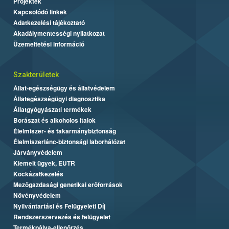
Projektek
Kapcsolódó linkek
Adatkezelési tájékoztató
Akadálymentességi nyilatkozat
Üzemeltetési információ
Szakterületek
Állat-egészségügy és állatvédelem
Állategészségügyi diagnosztika
Állatgyógyászati termékek
Borászat és alkoholos italok
Élelmiszer- és takarmánybiztonság
Élelmiszerlánc-biztonsági laborhálózat
Járványvédelem
Kiemelt ügyek, EUTR
Kockázatkezelés
Mezőgazdasági genetikai erőforrások
Növényvédelem
Nyilvántartási és Felügyeleti Díj
Rendszerszervezés és felügyelet
Termékpálya-ellenőrzés