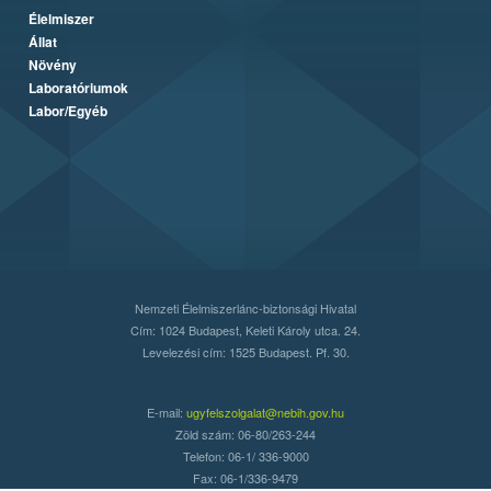
Élelmiszer
Állat
Növény
Laboratóriumok
Labor/Egyéb
Nemzeti Élelmiszerlánc-biztonsági Hivatal
Cím: 1024 Budapest, Keleti Károly utca. 24.
Levelezési cím: 1525 Budapest. Pf. 30.
E-mail:
ugyfelszolgalat@nebih.gov.hu
Zöld szám: 06-80/263-244
Telefon: 06-1/ 336-9000
Fax: 06-1/336-9479