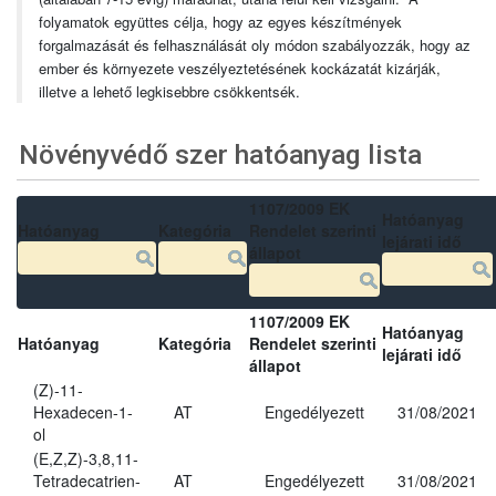
folyamatok együttes célja, hogy az egyes készítmények
forgalmazását és felhasználását oly módon szabályozzák, hogy az
ember és környezete veszélyeztetésének kockázatát kizárják,
illetve a lehető legkisebbre csökkentsék.
Növényvédő szer hatóanyag lista
1107/2009 EK
Hatóanyag
Hatóanyag
Kategória
Rendelet szerinti
lejárati idő
állapot
1107/2009 EK
Hatóanyag
Hatóanyag
Kategória
Rendelet szerinti
lejárati idő
állapot
(Z)-11-
Hexadecen-1-
AT
Engedélyezett
31/08/2021
ol
(E,Z,Z)-3,8,11-
Tetradecatrien-
AT
Engedélyezett
31/08/2021