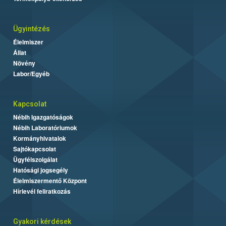
Ügyintézés
Élelmiszer
Állat
Növény
Labor/Egyéb
Kapcsolat
Nébih Igazgatóságok
Nébih Laboratóriumok
Kormányhivatalok
Sajtókapcsolat
Ügyfélszolgálat
Hatósági jogsegély
Élelmiszermentő Központ
Hírlevél feliratkozás
Gyakori kérdések