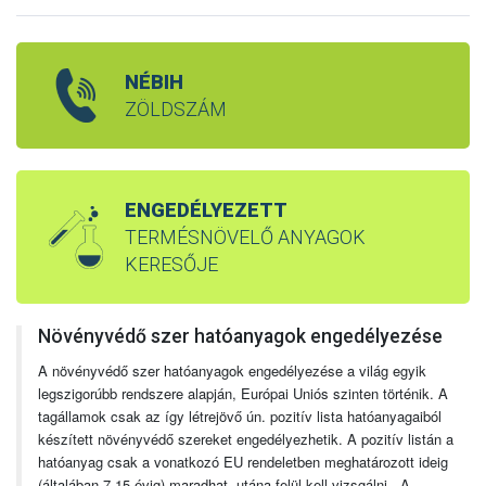
NÉBIH
ZÖLDSZÁM
ENGEDÉLYEZETT
TERMÉSNÖVELŐ ANYAGOK
KERESŐJE
Növényvédő szer hatóanyagok engedélyezése
A növényvédő szer hatóanyagok engedélyezése a világ egyik
legszigorúbb rendszere alapján, Európai Uniós szinten történik. A
tagállamok csak az így létrejövő ún. pozitív lista hatóanyagaiból
készített növényvédő szereket engedélyezhetik. A pozitív listán a
hatóanyag csak a vonatkozó EU rendeletben meghatározott ideig
(általában 7-15 évig) maradhat, utána felül kell vizsgálni. A