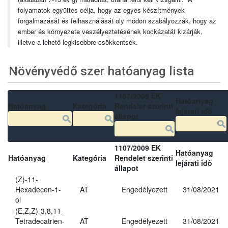
folyamatok együttes célja, hogy az egyes készítmények
forgalmazását és felhasználását oly módon szabályozzák, hogy az
ember és környezete veszélyeztetésének kockázatát kizárják,
illetve a lehető legkisebbre csökkentsék.
Növényvédő szer hatóanyag lista
1107/2009 EK
Hatóanyag
Hatóanyag
Kategória
Rendelet szerinti
lejárati idő
állapot
1107/2009 EK
Hatóanyag
Hatóanyag
Kategória
Rendelet szerinti
lejárati idő
állapot
(Z)-11-
Hexadecen-1-
AT
Engedélyezett
31/08/2021
ol
(E,Z,Z)-3,8,11-
Tetradecatrien-
AT
Engedélyezett
31/08/2021