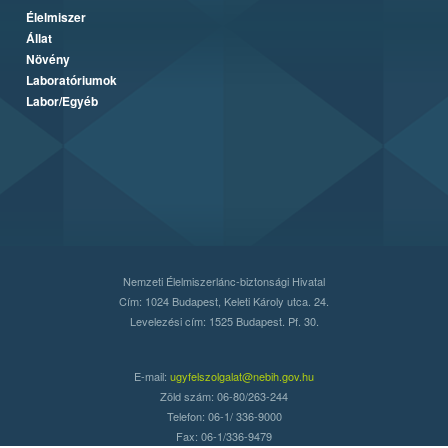
Élelmiszer
Állat
Növény
Laboratóriumok
Labor/Egyéb
Nemzeti Élelmiszerlánc-biztonsági Hivatal
Cím: 1024 Budapest, Keleti Károly utca. 24.
Levelezési cím: 1525 Budapest. Pf. 30.
E-mail:
ugyfelszolgalat@nebih.gov.hu
Zöld szám: 06-80/263-244
Telefon: 06-1/ 336-9000
Fax: 06-1/336-9479