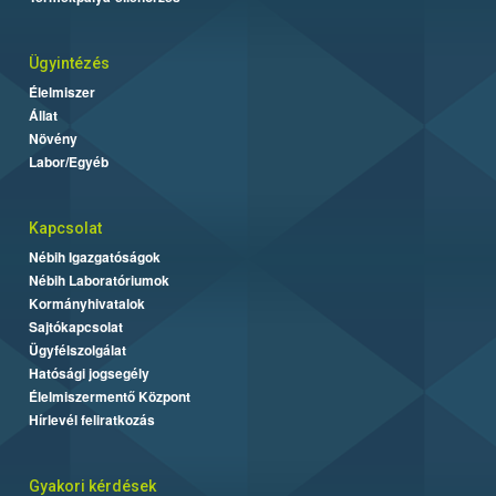
Ügyintézés
Élelmiszer
Állat
Növény
Labor/Egyéb
Kapcsolat
Nébih Igazgatóságok
Nébih Laboratóriumok
Kormányhivatalok
Sajtókapcsolat
Ügyfélszolgálat
Hatósági jogsegély
Élelmiszermentő Központ
Hírlevél feliratkozás
Gyakori kérdések