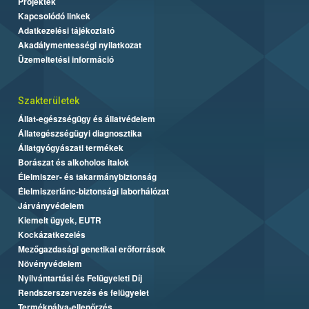
Projektek
Kapcsolódó linkek
Adatkezelési tájékoztató
Akadálymentességi nyilatkozat
Üzemeltetési információ
Szakterületek
Állat-egészségügy és állatvédelem
Állategészségügyi diagnosztika
Állatgyógyászati termékek
Borászat és alkoholos italok
Élelmiszer- és takarmánybiztonság
Élelmiszerlánc-biztonsági laborhálózat
Járványvédelem
Kiemelt ügyek, EUTR
Kockázatkezelés
Mezőgazdasági genetikai erőforrások
Növényvédelem
Nyilvántartási és Felügyeleti Díj
Rendszerszervezés és felügyelet
Termékpálya-ellenőrzés