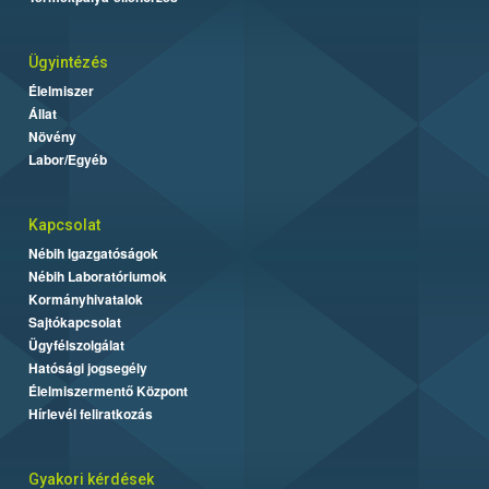
Ügyintézés
Élelmiszer
Állat
Növény
Labor/Egyéb
Kapcsolat
Nébih Igazgatóságok
Nébih Laboratóriumok
Kormányhivatalok
Sajtókapcsolat
Ügyfélszolgálat
Hatósági jogsegély
Élelmiszermentő Központ
Hírlevél feliratkozás
Gyakori kérdések