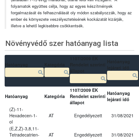
folyamatok együttes célja, hogy az egyes készítmények
forgalmazását és felhasználását oly módon szabályozzák, hogy az
ember és környezete veszélyeztetésének kockázatát kizárják,
illetve a lehető legkisebbre csökkentsék.
Növényvédő szer hatóanyag lista
1107/2009 EK
Hatóanyag
Hatóanyag
Kategória
Rendelet szerinti
lejárati idő
állapot
1107/2009 EK
Hatóanyag
Hatóanyag
Kategória
Rendelet szerinti
lejárati idő
állapot
(Z)-11-
Hexadecen-1-
AT
Engedélyezett
31/08/2021
ol
(E,Z,Z)-3,8,11-
Tetradecatrien-
AT
Engedélyezett
31/08/2021