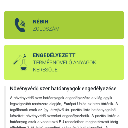
NÉBIH
ZÖLDSZÁM
ENGEDÉLYEZETT
TERMÉSNÖVELŐ ANYAGOK
KERESŐJE
Növényvédő szer hatóanyagok engedélyezése
A növényvédő szer hatóanyagok engedélyezése a világ egyik
legszigorúbb rendszere alapján, Európai Uniós szinten történik. A
tagállamok csak az így létrejövő ún. pozitív lista hatóanyagaiból
készített növényvédő szereket engedélyezhetik. A pozitív listán a
hatóanyag csak a vonatkozó EU rendeletben meghatározott ideig
(általában 7-15 évig) maradhat, utána felül kell vizsgálni. A