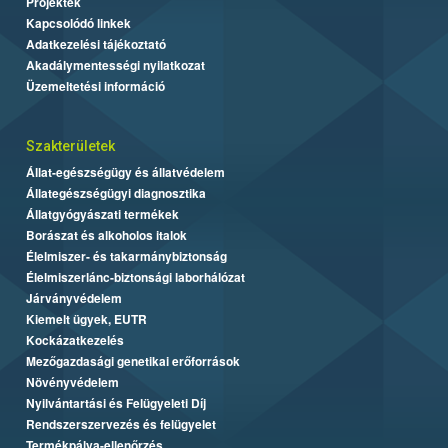
Projektek
Kapcsolódó linkek
Adatkezelési tájékoztató
Akadálymentességi nyilatkozat
Üzemeltetési információ
Szakterületek
Állat-egészségügy és állatvédelem
Állategészségügyi diagnosztika
Állatgyógyászati termékek
Borászat és alkoholos italok
Élelmiszer- és takarmánybiztonság
Élelmiszerlánc-biztonsági laborhálózat
Járványvédelem
Kiemelt ügyek, EUTR
Kockázatkezelés
Mezőgazdasági genetikai erőforrások
Növényvédelem
Nyilvántartási és Felügyeleti Díj
Rendszerszervezés és felügyelet
Termékpálya-ellenőrzés