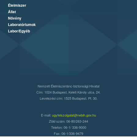
Élelmiszer
Állat
Növény
Laboratóriumok
Labor/Egyéb
Nemzeti Élelmiszerlánc-biztonsági Hivatal
Cím: 1024 Budapest, Keleti Károly utca. 24.
Levelezési cím: 1525 Budapest. Pf. 30.
E-mail:
ugyfelszolgalat@nebih.gov.hu
Zöld szám: 06-80/263-244
Telefon: 06-1/ 336-9000
Fax: 06-1/336-9479