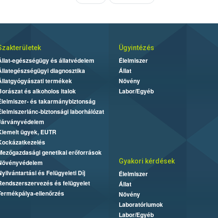
Szakterületek
Ügyintézés
Állat-egészségügy és állatvédelem
Élelmiszer
Állategészségügyi diagnosztika
Állat
Állatgyógyászati termékek
Növény
Borászat és alkoholos italok
Labor/Egyéb
Élelmiszer- és takarmánybiztonság
Élelmiszerlánc-biztonsági laborhálózat
Járványvédelem
Kiemelt ügyek, EUTR
Kockázatkezelés
Mezőgazdasági genetikai erőforrások
Gyakori kérdések
Növényvédelem
Nyilvántartási és Felügyeleti Díj
Élelmiszer
Rendszerszervezés és felügyelet
Állat
Termékpálya-ellenőrzés
Növény
Laboratóriumok
Labor/Egyéb