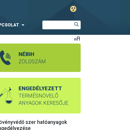
PCSOLAT
NÉBIH
ZÖLDSZÁM
ENGEDÉLYEZETT
TERMÉSNÖVELŐ
ANYAGOK KERESŐJE
övényvédő szer hatóanyagok
ngedélyezése