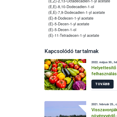
(E,Z)-2,13-Octadecadien-1-yl acetate
(E,E)-8,10-Dodecadien-1-ol
(E,E)-7,9-Dodecadien-1-yl acetate
(E)-8-Dodecen-1-yl acetate
(E)-5-Decen-1-yl acetate
(E)-5-Decen-1-ol
(E)-11-Tetradecen-1-yl acetate
Kapcsolódó tartalmak
2022. május 30., hé
Helyettesítő
felhasználás
növényvéde
TOVÁBB
2021. február 25., 
Visszavonjá
növényvédő 