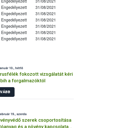
Engedélyezett
31/08/2021
Engedélyezett
31/08/2021
Engedélyezett
31/08/2021
Engedélyezett
31/08/2021
Engedélyezett
31/08/2021
Engedélyezett
31/08/2021
Engedélyezett
31/08/2021
január 10., hétfő
trusfélék fokozott vizsgálatát kéri
bih a forgalmazóktól
VÁBB
február 19., szerda
vényvédő szerek csoportosítása
tóanyag és a növény kapcsolata