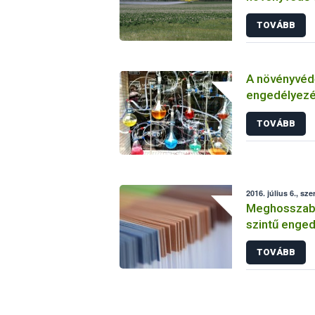
TOVÁBB
A növényvéd
engedélyezé
vizsgálatáról
TOVÁBB
2016. július 6., sze
Meghosszabbí
szintű enged
TOVÁBB