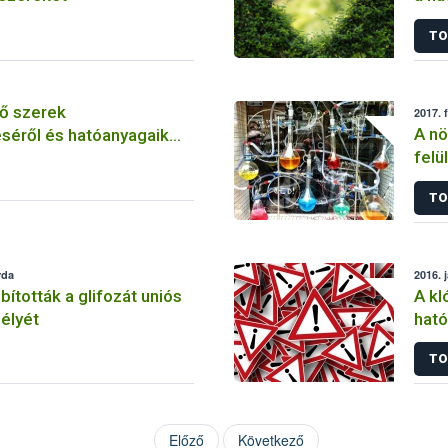
szer
TO
ő szerek
2017. 
A nö
séről és hatóanyagaik
felü
TO
rda
2016. 
tották a glifozát uniós
A kl
élyét
ható
korl
TO
Előző
Következő