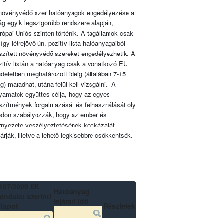
növényvédő szer hatóanyagok engedélyezése a
lág egyik legszigorúbb rendszere alapján,
rópai Uniós szinten történik. A tagállamok csak
 így létrejövő ún. pozitív lista hatóanyagaiból
szített növényvédő szereket engedélyezhetik. A
zitív listán a hatóanyag csak a vonatkozó EU
ndeletben meghatározott ideig (általában 7-15
ig) maradhat, utána felül kell vizsgálni. A
lyamatok együttes célja, hogy az egyes
szítmények forgalmazását és felhasználását oly
don szabályozzák, hogy az ember és
rnyezete veszélyeztetésének kockázatát
zárják, illetve a lehető legkisebbre csökkentsék.
107/2009 EK
Hatóanyag
endelet szerinti
lejárati idő
llapot
Részletek