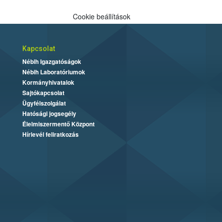
Cookie beállítások
Kapcsolat
Nébih Igazgatóságok
Nébih Laboratóriumok
Kormányhivatalok
Sajtókapcsolat
Ügyfélszolgálat
Hatósági jogsegély
Élelmiszermentő Központ
Hírlevél feliratkozás