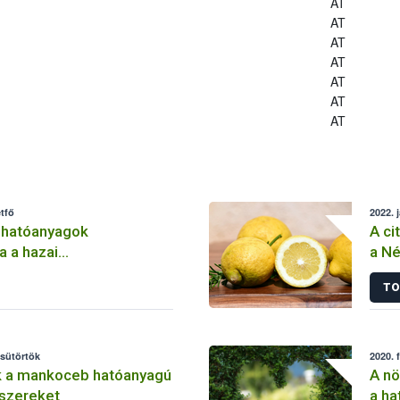
AT
AT
AT
AT
AT
AT
AT
tfő
2022. 
 hatóanyagok
A ci
a a hazai
a Né
lemben
TO
csütörtök
2020. 
k a mankoceb hatóanyagú
A nö
szereket
a ha