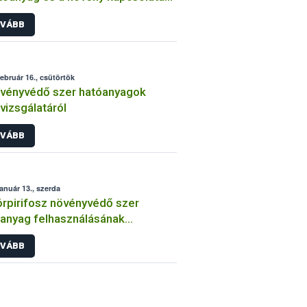
int
VÁBB
február 16., csütörtök
vényvédő szer hatóanyagok
lvizsgálatáról
VÁBB
január 13., szerda
órpirifosz növényvédő szer
anyag felhasználásának
átozása
VÁBB