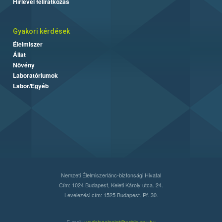
Hírlevél feliratkozás
Gyakori kérdések
Élelmiszer
Állat
Növény
Laboratóriumok
Labor/Egyéb
Nemzeti Élelmiszerlánc-biztonsági Hivatal
Cím: 1024 Budapest, Keleti Károly utca. 24.
Levelezési cím: 1525 Budapest. Pf. 30.
E-mail:
ugyfelszolgalat@nebih.gov.hu