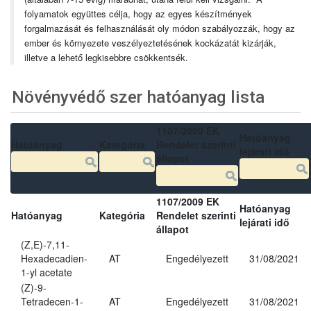
folyamatok együttes célja, hogy az egyes készítmények
forgalmazását és felhasználását oly módon szabályozzák, hogy az
ember és környezete veszélyeztetésének kockázatát kizárják,
illetve a lehető legkisebbre csökkentsék.
Növényvédő szer hatóanyag lista
1107/2009 EK
Hatóanyag
Hatóanyag
Kategória
Rendelet szerinti
lejárati idő
állapot
1107/2009 EK
Hatóanyag
Hatóanyag
Kategória
Rendelet szerinti
lejárati idő
állapot
(Z,E)-7,11-
Hexadecadien-
AT
Engedélyezett
31/08/2021
1-yl acetate
(Z)-9-
Tetradecen-1-
AT
Engedélyezett
31/08/2021