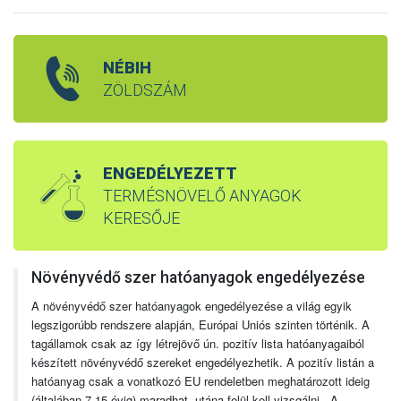
NÉBIH
ZÖLDSZÁM
ENGEDÉLYEZETT
TERMÉSNÖVELŐ ANYAGOK
KERESŐJE
Növényvédő szer hatóanyagok engedélyezése
A növényvédő szer hatóanyagok engedélyezése a világ egyik
legszigorúbb rendszere alapján, Európai Uniós szinten történik. A
tagállamok csak az így létrejövő ún. pozitív lista hatóanyagaiból
készített növényvédő szereket engedélyezhetik. A pozitív listán a
hatóanyag csak a vonatkozó EU rendeletben meghatározott ideig
(általában 7-15 évig) maradhat, utána felül kell vizsgálni. A