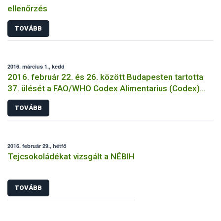
ellenőrzés
TOVÁBB
2016. március 1., kedd
2016. február 22. és 26. között Budapesten tartotta
37. ülését a FAO/WHO Codex Alimentarius (Codex)
Analitikai és Mintavételi Módszerek szakbizottsága
TOVÁBB
(CCMAS)
2016. február 29., hétfő
Tejcsokoládékat vizsgált a NÉBIH
TOVÁBB