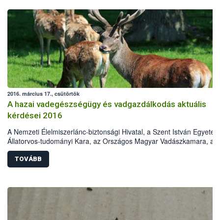
2016. március 17., csütörtök
A hazai vadegészségügy és vadgazdálkodás aktuális
kérdései 2016
A Nemzeti Élelmiszerlánc-biztonsági Hivatal, a Szent István Egyete
Állatorvos-tudományi Kara, az Országos Magyar Vadászkamara, az
Országos Magyar Vadászati Védegylet, a Magyar Tudományos
Akadémia Erdészeti Tudományos Bizottság Vadgazdálkodási
TOVÁBB
Albizottsága és a Földművelésügyi Minisztérium Élelmiszerlánc-
felügyeletért Felelős Államtitkársága „A hazai vadegészségügy és
vadgazdálkodás aktuális kérdései 2016„ címmel konferenciát szerve
2016. április 5-ére. A rendezvény helyszíne a Szent István Egyetem
Állatorvos-tudományi Karának Aulája. Az előadásokat a
vadegészségügy, vadgazdálkodás, állategészségügy, valamint a