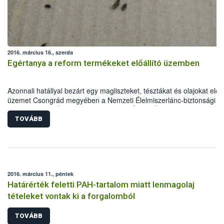
vadászati igazgatás területén dolgozó szakemberek tartják az alábbi
tervezett témakörökben:
2016. március 16., szerda
Egértanya a reform termékeket előállító üzemben
Azonnali hatállyal bezárt egy magliszteket, tésztákat és olajokat előál
üzemet Csongrád megyében a Nemzeti Élelmiszerlánc-biztonsági
Hivatal Kiemelt Ügyek Igazgatósága (NÉBIH KÜI). A szakemberek a
ellenőrzés során egereket találtak az alapanyagraktárban, emellett 
TOVÁBB
nyomonkövethetőséggel és a dokumentációval is gondok voltak. Az
eljárás során több mint 120 tételt, mintegy 10 tonna mennyiségben
vontak ki a forgalomból. A KÜI kötelezte az élelmiszer-vállalkozót a
forgalomban lévő termékei visszahívására.
2016. március 11., péntek
Határérték feletti PAH-tartalom miatt lenmagolaj
tételeket vontak ki a forgalomból
TOVÁBB