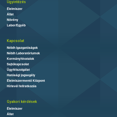
Ügyintézés
Élelmiszer
Állat
Növény
Labor/Egyéb
Kapcsolat
Nébih Igazgatóságok
Nébih Laboratóriumok
Kormányhivatalok
Sajtókapcsolat
Ügyfélszolgálat
Hatósági jogsegély
Élelmiszermentő Központ
Hírlevél feliratkozás
Gyakori kérdések
Élelmiszer
Állat