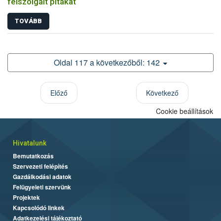
felszolgált pitákat
TOVÁBB
Oldal 117 a következőből: 142
Előző
Következő
Cookie beállítások
Hivatalunk
Bemutatkozás
Szervezeti felépítés
Gazdálkodási adatok
Felügyeleti szervünk
Projektek
Kapcsolódó linkek
Adatkezelési tájékoztató