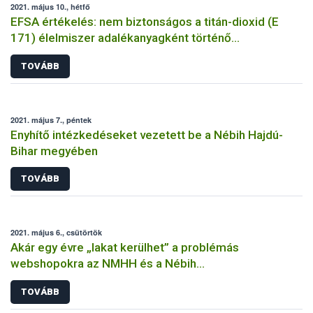
2021. május 10., hétfő
EFSA értékelés: nem biztonságos a titán-dioxid (E
171) élelmiszer adalékanyagként történő
felhasználása
TOVÁBB
2021. május 7., péntek
Enyhítő intézkedéseket vezetett be a Nébih Hajdú-
Bihar megyében
TOVÁBB
2021. május 6., csütörtök
Akár egy évre „lakat kerülhet” a problémás
webshopokra az NMHH és a Nébih
együttműködésének köszönhetően
TOVÁBB