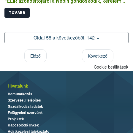
FELIR azonosítójáról a Nébih gondoskodik, kérelem
sem szükséges hozzá
TOVÁBB
Oldal 58 a következőből: 142
Előző
Következő
Cookie beállítások
Hivatalunk
Bemutatkozás
Szervezeti felépítés
Gazdálkodási adatok
Felügyeleti szervünk
Projektek
Kapcsolódó linkek
Adatkezelési tájékoztató