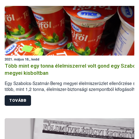
2021. május 18., kedd
Több mint egy tonna élelmiszerrel volt gond egy Szabol
megyei kisboltban
Egy Szabolcs-Szatmár-Bereg megyei élelmiszerüzlet ellenőrzése so
több, mint 1,2 tonna, élelmiszer-biztonsági szempontból kifogásolha
élelmiszert vontak ki a forgalomból a Nemzeti Élelmiszerlánc-biztons
Hivatal (Nébih) szakemberei.
TOVÁBB