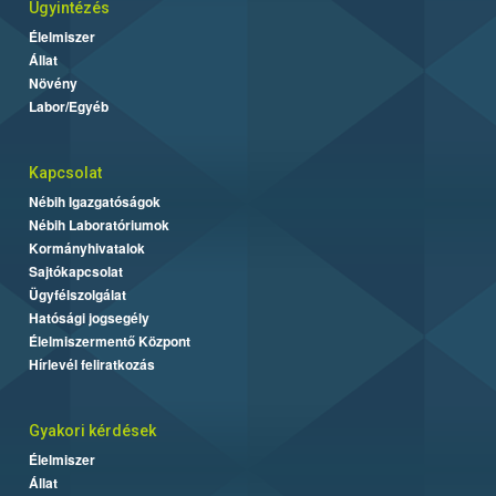
Ügyintézés
Élelmiszer
Állat
Növény
Labor/Egyéb
Kapcsolat
Nébih Igazgatóságok
Nébih Laboratóriumok
Kormányhivatalok
Sajtókapcsolat
Ügyfélszolgálat
Hatósági jogsegély
Élelmiszermentő Központ
Hírlevél feliratkozás
Gyakori kérdések
Élelmiszer
Állat