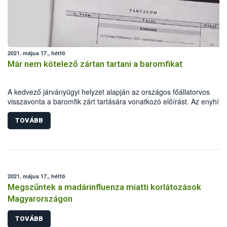
2021. május 17., hétfő
Már nem kötelező zártan tartani a baromfikat
A kedvező járványügyi helyzet alapján az országos főállatorvos
visszavonta a baromfik zárt tartására vonatkozó előírást. Az enyhítő
intézkedés részleges, hiszen az állatok zártan etetése és itatása
továbbra is kötelező marad. Fontos, hogy az állattartók a jövőben is
TOVÁBB
betartsák a járványvédelmi minimumfeltételeket, hiszen csak ezzel a
felelős magatartással minimalizálható annak kockázata, hogy a
madárinfluenza újból megjelenjen hazánkban.
2021. május 17., hétfő
Megszűntek a madárinfluenza miatti korlátozások
Magyarországon
TOVÁBB