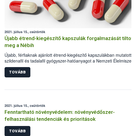
elleni védekezésben. Ez a faj Észak-Amerikából származik és már
Európában is megjelent, stabil populációja Észak-Olaszországban,
Milánó környékén alakult ki.
2021. július 15., csütörtök
Újabb étrend-kiegészítő kapszulák forgalmazását tiltott
meg a Nébih
Újabb, férfiaknak ajánlott étrend-kiegészítő kapszulákban mutatott ki
szildenafil és tadalafil gyógyszer-hatóanyagot a Nemzeti Élelmiszerl
biztonsági Hivatal (Nébih) laboratóriuma. A hivatal kötelezte a
forgalmazót – minőségmegőrzési időre való tekintet nélkül – a term
TOVÁBB
kereskedelmi forgalomból való azonnali kivonására és a fogyasztókt
való visszahívására, egyúttal megtiltotta ezen megnevezésű termék
további forgalmazását.
2021. július 15., csütörtök
Fenntartható növényvédelem: növényvédőszer-
felhasználási tendenciák és prioritások
TOVÁBB