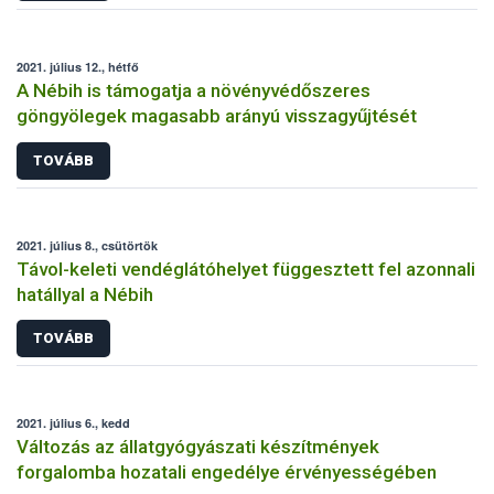
2021. július 12., hétfő
A Nébih is támogatja a növényvédőszeres
göngyölegek magasabb arányú visszagyűjtését
TOVÁBB
2021. július 8., csütörtök
Távol-keleti vendéglátóhelyet függesztett fel azonnali
hatállyal a Nébih
TOVÁBB
2021. július 6., kedd
Változás az állatgyógyászati készítmények
forgalomba hozatali engedélye érvényességében