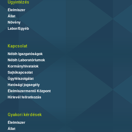
Ügyintézés
Élelmiszer
Állat
Növény
Labor/Egyéb
Kapcsolat
Nébih Igazgatóságok
Nébih Laboratóriumok
Kormányhivatalok
Sajtókapcsolat
Ügyfélszolgálat
Hatósági jogsegély
Élelmiszermentő Központ
Hírlevél feliratkozás
Gyakori kérdések
Élelmiszer
Állat