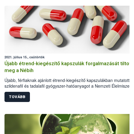
2021. július 15., csütörtök
Újabb étrend-kiegészítő kapszulák forgalmazását tiltott
meg a Nébih
Újabb, férfiaknak ajánlott étrend-kiegészítő kapszulákban mutatott ki
szildenafil és tadalafil gyógyszer-hatóanyagot a Nemzeti Élelmiszerl
biztonsági Hivatal (Nébih) laboratóriuma. A hivatal kötelezte a
forgalmazót – minőségmegőrzési időre való tekintet nélkül – a term
TOVÁBB
kereskedelmi forgalomból való azonnali kivonására és a fogyasztókt
való visszahívására, egyúttal megtiltotta ezen megnevezésű termék
további forgalmazását.