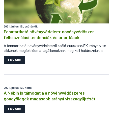
2021. július 15., csütörtök
Fenntartható növényvédelem: növényvédőszer-
felhasználási tendenciák és prioritások
A fenntartható növényvédelemről szóló 2009/128/EK irányelv 15.
cikkének megfelelően a tagállamoknak meg kell határozniuk a
növényvédő szerekre vonatkozó felhasználási tendenciákat, valamin
prioritást élvező elemeket, amelyek különös figyelmet igényelnek a
TOVÁBB
fenntartható növényvédelem megvalósításában. A rendelkezésre áll
szerforgalmi adatok alapján hazánk is felvázolta a kimutatható
tendenciákat és meghatározta a jelenlegi prioritásokat.
2021. július 12., hétfő
A Nébih is támogatja a növényvédőszeres
göngyölegek magasabb arányú visszagyűjtését
TOVÁBB