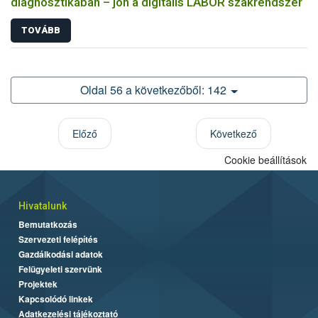
diagnosztikában – jön a digitális LABOR szakrendszer
TOVÁBB
Oldal 56 a következőből: 142
Előző
Következő
Cookie beállítások
Hivatalunk
Bemutatkozás
Szervezeti felépítés
Gazdálkodási adatok
Felügyeleti szervünk
Projektek
Kapcsolódó linkek
Adatkezelési tájékoztató