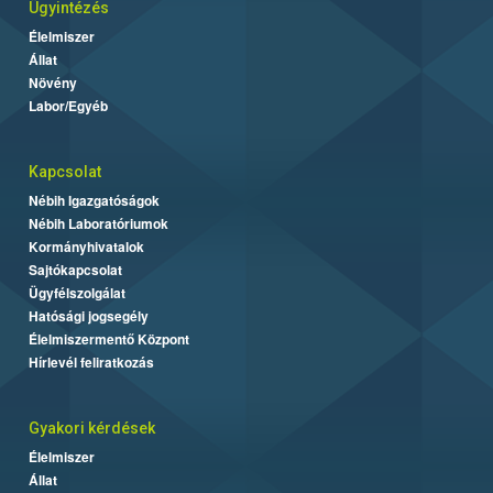
Ügyintézés
Élelmiszer
Állat
Növény
Labor/Egyéb
Kapcsolat
Nébih Igazgatóságok
Nébih Laboratóriumok
Kormányhivatalok
Sajtókapcsolat
Ügyfélszolgálat
Hatósági jogsegély
Élelmiszermentő Központ
Hírlevél feliratkozás
Gyakori kérdések
Élelmiszer
Állat