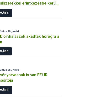
miszerekkel érintkezésbe kerülő
gokkal kapcsolatos bejelentési
VÁBB
lezettség
június 29., kedd
b orvhalászok akadtak horogra a
n
VÁBB
június 28., hétfő
vényorvosnak is van FELIR
osítója
VÁBB