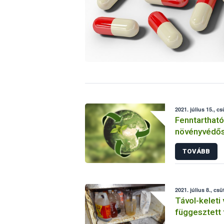
2021. július 15., c
Fenntarthat
növényvédős
tendenciák é
TOVÁBB
2021. július 8., csü
Távol-keleti
függesztett f
Nébih