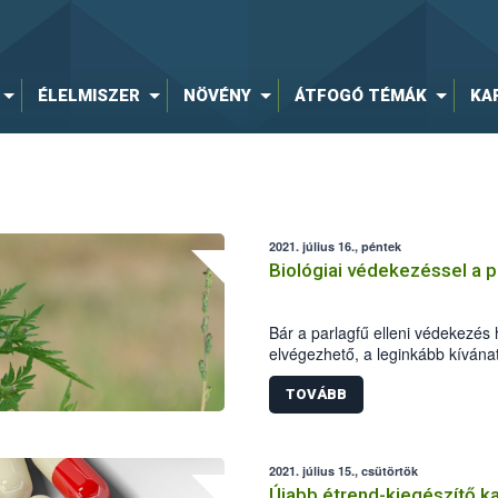
ÉLELMISZER
NÖVÉNY
ÁTFOGÓ TÉMÁK
KA
2021. július 16., péntek
Biológiai védekezéssel a p
Bár a parlagfű elleni védekezé
elvégezhető, a leginkább kívána
védekezés lenne. Ismert jelensé
számára idegen helyre kerül, aho
TOVÁBB
múlva követik őt a természetes e
évtizedek óta megtelepedett Eu
ellenségei eddig nem bukkantak f
2021. július 15., csütörtök
jelenleg is sokakat foglalkoztat a
Újabb étrend-kiegészítő ka