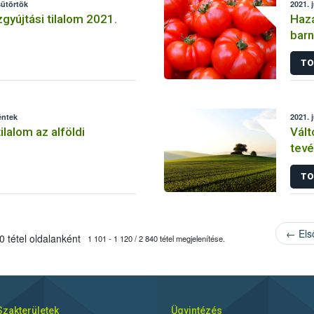
sütörtök
2021. 
gyújtási tilalom 2021.
Hazá
barn
TO
éntek
2021. 
ilalom az alföldi
Vált
tevé
TO
← Els
 tétel oldalanként
1 101 - 1 120 / 2 840 tétel megjelenítése.
Szakterületek
Ügyintézés