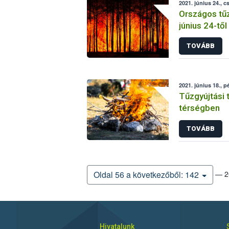
2021. június 24., c
Országos tűz
június 24-től
TOVÁBB
2021. június 18., p
Tűzgyújtási t
térségben
TOVÁBB
— 20
Oldal 56 a következőből: 142
Hivatalunk