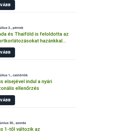
VÁBB
úlius 2., péntek
da és Thaiföld is feloldotta az
rtkorlátozásokat hazánkkal
mben
VÁBB
úlius 1., csütörtök
us elsejével indul a nyári
onális ellenőrzés
VÁBB
június 30., szerda
us 1-től változik az