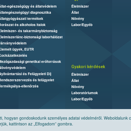
Állat-egészségügy és állatvédelem
Élelmiszer
Állategészségügyi diagnosztika
Állat
Állatgyógyászati termékek
Növény
Borászat és alkoholos italok
Labor/Egyéb
Élelmiszer- és takarmánybiztonság
Élelmiszerlánc-biztonsági laborhálózat
Járványvédelem
Kiemelt ügyek, EUTR
Kockázatkezelés
Mezőgazdasági genetikai erőforrások
Gyakori kérdések
Növényvédelem
Nyilvántartási és Felügyeleti Díj
Élelmiszer
Rendszerszervezés és felügyelet
Állat
Termékpálya-ellenőrzés
Növény
Laboratóriumok
Labor/Egyéb
, hogyan gondoskodunk személyes adatai védelméről. Weboldalunk cook
jük, kattintson az „Elfogadom” gombra.