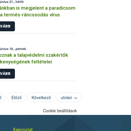
június 21., hétfő
nkban is megjelent a paradicsom
a termés-ráncosodás vírus
VÁBB
június 18., péntek
oznak a talajvédelmi szakértők
kenységének feltételei
VÁBB
ő
Előző
Következő
utolsó →
Cookie beállítások
Kapcsolat