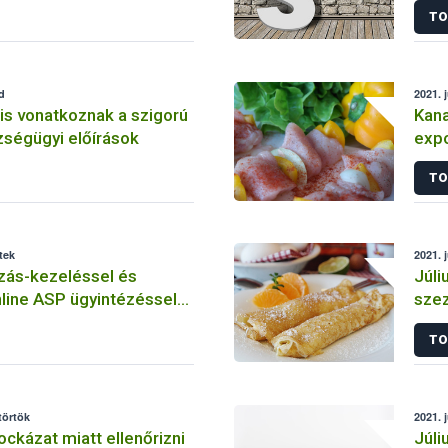
TO
d
2021. j
 is vonatkoznak a szigorú
Kana
ségügyi előírások
expo
sze
TO
tek
2021. j
ás-kezeléssel és
Júli
nline ASP ügyintézéssel
szez
ih LABOR rendszere
TO
törtök
2021. 
ockázat miatt ellenőrizni
Júli