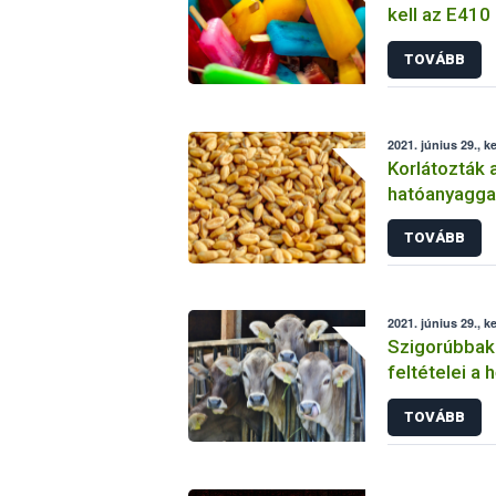
kell az E410
tartalmazó 
TOVÁBB
2021. június 29., k
Korlátozták 
hatóanyagga
vetését
TOVÁBB
2021. június 29., k
Szigorúbbak a
feltételei a
TOVÁBB