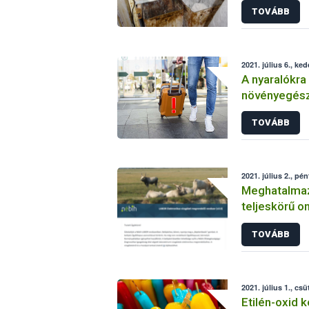
TOVÁBB
2021. július 6., ked
A nyaralókra
növényegész
TOVÁBB
2021. július 2., pén
Meghatalmaz
teljeskörű o
indult a Néb
TOVÁBB
2021. július 1., csü
Etilén-oxid k