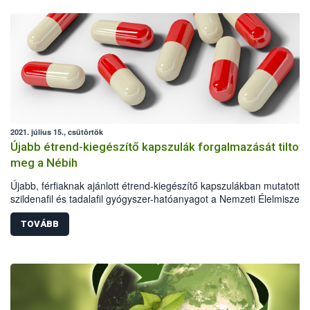
2021. július 15., csütörtök
Újabb étrend-kiegészítő kapszulák forgalmazását tiltott
meg a Nébih
Újabb, férfiaknak ajánlott étrend-kiegészítő kapszulákban mutatott ki
szildenafil és tadalafil gyógyszer-hatóanyagot a Nemzeti Élelmiszerl
biztonsági Hivatal (Nébih) laboratóriuma. A hivatal kötelezte a
forgalmazót – minőségmegőrzési időre való tekintet nélkül – a term
TOVÁBB
kereskedelmi forgalomból való azonnali kivonására és a fogyasztókt
való visszahívására, egyúttal megtiltotta ezen megnevezésű termék
további forgalmazását.