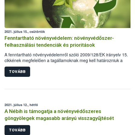
2021. július 15., csütörtök
Fenntartható növényvédelem: növényvédőszer-
felhasználási tendenciák és prioritások
A fenntartható növényvédelemről szóló 2009/128/EK irányelv 15.
cikkének megfelelően a tagállamoknak meg kell határozniuk a
növényvédő szerekre vonatkozó felhasználási tendenciákat, valamin
prioritást élvező elemeket, amelyek különös figyelmet igényelnek a
TOVÁBB
fenntartható növényvédelem megvalósításában. A rendelkezésre áll
szerforgalmi adatok alapján hazánk is felvázolta a kimutatható
tendenciákat és meghatározta a jelenlegi prioritásokat.
2021. július 12., hétfő
A Nébih is támogatja a növényvédőszeres
göngyölegek magasabb arányú visszagyűjtését
TOVÁBB