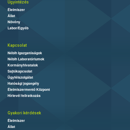
Ügyintézés
Élelmiszer
Állat
Növény
Labor/Egyéb
Kapcsolat
Nébih Igazgatóságok
Nébih Laboratóriumok
Kormányhivatalok
Sajtókapcsolat
Ügyfélszolgálat
Hatósági jogsegély
Élelmiszermentő Központ
Hírlevél feliratkozás
Gyakori kérdések
Élelmiszer
Állat