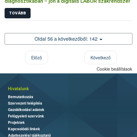
diagnosztikában – jön a digitális LABOR szakrendszer
TOVÁBB
Oldal 56 a következőből: 142
Előző
Következő
Cookie beállítások
Hivatalunk
Bemutatkozás
Szervezeti felépítés
Gazdálkodási adatok
Felügyeleti szervünk
Projektek
Kapcsolódó linkek
Adatkezelési tájékoztató