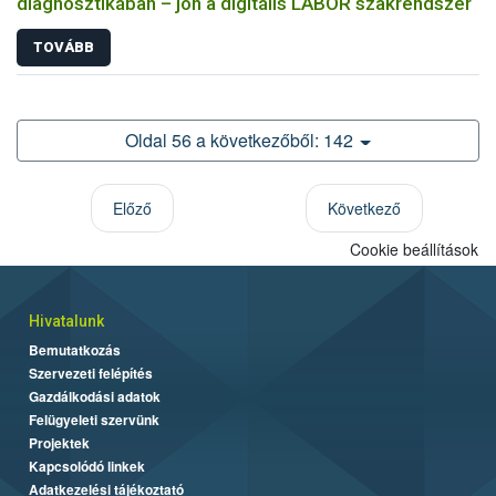
diagnosztikában – jön a digitális LABOR szakrendszer
TOVÁBB
Oldal 56 a következőből: 142
Előző
Következő
Cookie beállítások
Hivatalunk
Bemutatkozás
Szervezeti felépítés
Gazdálkodási adatok
Felügyeleti szervünk
Projektek
Kapcsolódó linkek
Adatkezelési tájékoztató