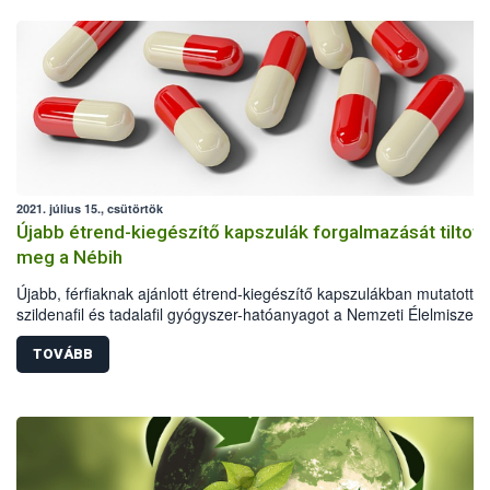
2021. július 15., csütörtök
Újabb étrend-kiegészítő kapszulák forgalmazását tiltott
meg a Nébih
Újabb, férfiaknak ajánlott étrend-kiegészítő kapszulákban mutatott ki
szildenafil és tadalafil gyógyszer-hatóanyagot a Nemzeti Élelmiszerl
biztonsági Hivatal (Nébih) laboratóriuma. A hivatal kötelezte a
forgalmazót – minőségmegőrzési időre való tekintet nélkül – a term
TOVÁBB
kereskedelmi forgalomból való azonnali kivonására és a fogyasztókt
való visszahívására, egyúttal megtiltotta ezen megnevezésű termék
további forgalmazását.