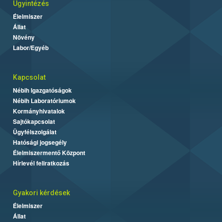
Ügyintézés
Élelmiszer
Állat
Növény
Labor/Egyéb
Kapcsolat
Nébih Igazgatóságok
Nébih Laboratóriumok
Kormányhivatalok
Sajtókapcsolat
Ügyfélszolgálat
Hatósági jogsegély
Élelmiszermentő Központ
Hírlevél feliratkozás
Gyakori kérdések
Élelmiszer
Állat