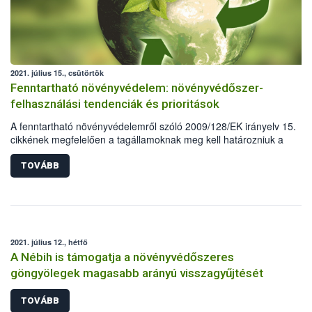
2021. július 15., csütörtök
Fenntartható növényvédelem: növényvédőszer-
felhasználási tendenciák és prioritások
A fenntartható növényvédelemről szóló 2009/128/EK irányelv 15.
cikkének megfelelően a tagállamoknak meg kell határozniuk a
növényvédő szerekre vonatkozó felhasználási tendenciákat, valamin
prioritást élvező elemeket, amelyek különös figyelmet igényelnek a
TOVÁBB
fenntartható növényvédelem megvalósításában. A rendelkezésre áll
szerforgalmi adatok alapján hazánk is felvázolta a kimutatható
tendenciákat és meghatározta a jelenlegi prioritásokat.
2021. július 12., hétfő
A Nébih is támogatja a növényvédőszeres
göngyölegek magasabb arányú visszagyűjtését
TOVÁBB