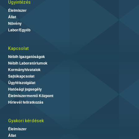
Ügyintézés
Élelmiszer
Állat
Növény
Labor/Egyéb
Kapcsolat
Nébih Igazgatóságok
Nébih Laboratóriumok
Kormányhivatalok
Sajtókapcsolat
Ügyfélszolgálat
Hatósági jogsegély
Élelmiszermentő Központ
Hírlevél feliratkozás
Gyakori kérdések
Élelmiszer
Állat