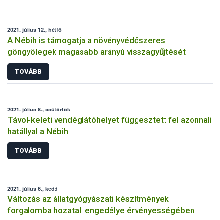
2021. július 12., hétfő
A Nébih is támogatja a növényvédőszeres
göngyölegek magasabb arányú visszagyűjtését
TOVÁBB
2021. július 8., csütörtök
Távol-keleti vendéglátóhelyet függesztett fel azonnali
hatállyal a Nébih
TOVÁBB
2021. július 6., kedd
Változás az állatgyógyászati készítmények
forgalomba hozatali engedélye érvényességében