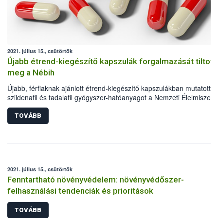
elleni védekezésben. Ez a faj Észak-Amerikából származik és már
Európában is megjelent, stabil populációja Észak-Olaszországban,
Milánó környékén alakult ki.
2021. július 15., csütörtök
Újabb étrend-kiegészítő kapszulák forgalmazását tiltott
meg a Nébih
Újabb, férfiaknak ajánlott étrend-kiegészítő kapszulákban mutatott ki
szildenafil és tadalafil gyógyszer-hatóanyagot a Nemzeti Élelmiszerl
biztonsági Hivatal (Nébih) laboratóriuma. A hivatal kötelezte a
forgalmazót – minőségmegőrzési időre való tekintet nélkül – a term
TOVÁBB
kereskedelmi forgalomból való azonnali kivonására és a fogyasztókt
való visszahívására, egyúttal megtiltotta ezen megnevezésű termék
további forgalmazását.
2021. július 15., csütörtök
Fenntartható növényvédelem: növényvédőszer-
felhasználási tendenciák és prioritások
TOVÁBB