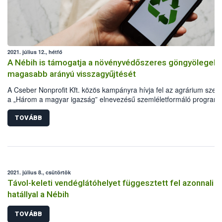
2021. július 12., hétfő
A Nébih is támogatja a növényvédőszeres göngyölegek
magasabb arányú visszagyűjtését
A Cseber Nonprofit Kft. közös kampányra hívja fel az agrárium szere
a „Három a magyar igazság” elnevezésű szemléletformáló program
részeként. A kezdeményezés lényege a szakszerűen megtisztított
növényvédőszeres műanyaggöngyölegek visszagyűjtése és
TOVÁBB
újrahasznosítása, melyet a Nébih is messzemenően támogat.
2021. július 8., csütörtök
Távol-keleti vendéglátóhelyet függesztett fel azonnali
hatállyal a Nébih
TOVÁBB