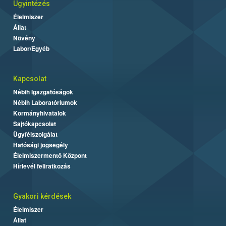
Ügyintézés
Élelmiszer
Állat
Növény
Labor/Egyéb
Kapcsolat
Nébih Igazgatóságok
Nébih Laboratóriumok
Kormányhivatalok
Sajtókapcsolat
Ügyfélszolgálat
Hatósági jogsegély
Élelmiszermentő Központ
Hírlevél feliratkozás
Gyakori kérdések
Élelmiszer
Állat