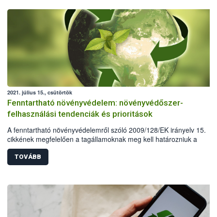
2021. július 15., csütörtök
Fenntartható növényvédelem: növényvédőszer-
felhasználási tendenciák és prioritások
A fenntartható növényvédelemről szóló 2009/128/EK irányelv 15.
cikkének megfelelően a tagállamoknak meg kell határozniuk a
növényvédő szerekre vonatkozó felhasználási tendenciákat, valamin
prioritást élvező elemeket, amelyek különös figyelmet igényelnek a
TOVÁBB
fenntartható növényvédelem megvalósításában. A rendelkezésre áll
szerforgalmi adatok alapján hazánk is felvázolta a kimutatható
tendenciákat és meghatározta a jelenlegi prioritásokat.